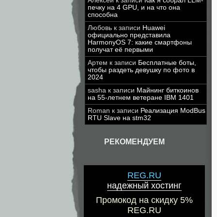
Алексей
к записи
Как я собрал LLM-
печку на 4 GPU, и на что она
способна
Любовь
к записи
Huawei
официально представила
HarmonyOS 7: какие смартфоны
получат её первыми
Артем
к записи
Бесплатные боты,
чтобы раздеть девушку по фото в
2024
sasha
к записи
Майнинг биткоинов
на 55-летнем ветеране IBM 1401
Roman
к записи
Реализация ModBus
RTU Slave на stm32
РЕКОМЕНДУЕМ
REG.RU
надежный хостинг
Промокод на скидку 5%
REG.RU