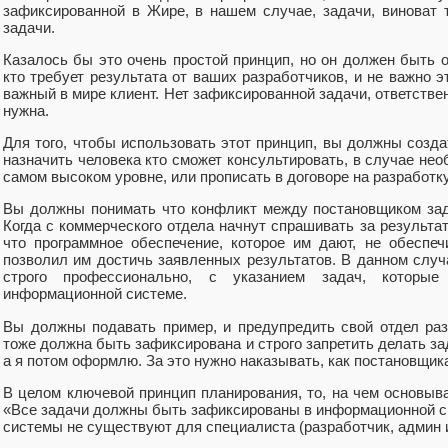
зафиксированной в Жире, в нашем случае, задачи, виноват 
задачи.
Казалось бы это очень простой принцип, но он должен быть о
кто требует результата от ваших разработчиков, и не важно 
важный в мире клиент. Нет зафиксированной задачи, ответствен
нужна.
Для того, чтобы использовать этот принцип, вы должны созда
назначить человека кто сможет консультировать, в случае нео
самом высоком уровне, или прописать в договоре на разработку
Вы должны понимать что конфликт между постановщиком зад
Когда с коммерческого отдела начнут спрашивать за результат
что программное обеспечение, которое им дают, не обеспе
позволил им достичь заявленных результатов. В данном слу
строго профессионально, с указанием задач, котор
информационной системе.
Вы должны подавать пример, и предупредить свой отдел разр
тоже должна быть зафиксирована и строго запретить делать зад
а я потом оформлю. За это нужно наказывать, как постановщика
В целом ключевой принцип планирования, то, на чем основыв
«Все задачи должны быть зафиксированы в информационной с
системы не существуют для специалиста (разработчик, админ и