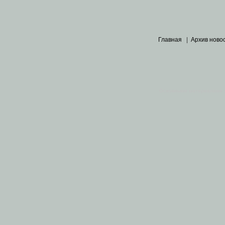
Главная
|
Архив ново
Основными материалами 