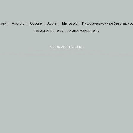
стей
|
Android
|
Google
|
Apple
|
Microsoft
|
Информационная безопасно
Публикации RSS
|
Комментарии RSS
© 2010-2026 PVSM.RU
Все права на материалы принадлежат их авторам.
сайта являются
архивные копии материалов
по ИТ тематике Рунета, взятые
из открытых и 