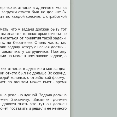
ерческих отчетах в админке я мог за
 загрузки отчета был не дольше 3х
ть по каждой колонке, с отработкой
ать, что у задачи должен быть тот
вы знаете что некоторые отчеты не
тказаться от принятия такой задачи,
ть, не берите ее. Очень часто, мы
али задачу которую нельзя достичь,
 заказчика, у сотрудников. Поэтому
ами на момент постановке задачи, а
их отчетах в админке я мог за два-
зки отчета был не дольше 3х секунд,
аждой колонке, с отработкой формул
чет по агентам может иметь время
ки, а реально нужной. Задача должна
ужен Заказчику. Заказчик должен
он должен знать что тут он должен
хочет поставить и решили ее немного