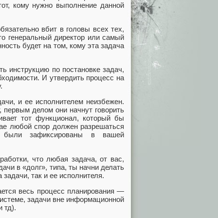
тот, кому нужно выполнение данной
бязательно вбит в головы всех тех,
это генеральный директор или самый
ность будет на том, кому эта задача
ть инструкцию по постановке задач,
бходимости. И утвердить процесс на
.
ачи, и ее исполнителем неизбежен.
, первым делом они начнут говорить
чивает тот функционал, который бы
чае любой спор должен разрешаться
ые были зафиксированы в вашей
аботки, что любая задача, от вас,
ачи в «долг», типа, ты начни делать
 задачи, так и ее исполнителя.
ается весь процесс планирования —
истеме, задачи вне информационной
 тд).