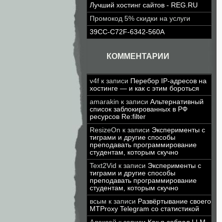
Лучший хостинг сайтов - REG.RU
Промокод 5% скидки на услуги
39CC-C72F-6342-560A
КОММЕНТАРИИ
v4f
к записи
Перебор IP-адресов на
хостинге — и как с этим бороться
amarakin
к записи
Альтернативный
список заблокированных в РФ
ресурсов Re:filter
ResizeOn
к записи
Эксперименты с
тиграми и другие способы
преподавать программирование
студентам, которым скучно
Text2Vid
к записи
Эксперименты с
тиграми и другие способы
преподавать программирование
студентам, которым скучно
всым
к записи
Развёртывание своего
MTProxy Telegram со статистикой