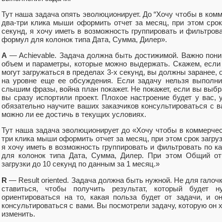
Тут наша задача опять эволюционирует. До “Хочу чтобы в комм
два-три клика мыши оформить отчет за месяц, при этом срок
секунд, я хочу иметь в возможность группировать и фильтрова
формул для колонок типа Дата, Сумма, Дилер».
A
— Achievable. Задача должна быть достижимой. Важно поним
объем и параметры, которые можно выдержать. Скажем, если 
могут загружаться в пределах 3-х секунд, вы должны заранее, о
на уровне еще ее обсуждения. Если задачу нельзя выполни
слышим фразы, война план покажет. Не покажет, если вы выбр
вы сразу испортили проект. Плохое настроение будет у вас, у
обязательно научите ваших заказчиков консультироваться с в
можно ли ее достичь в текущих условиях.
Тут наша задача эволюционирует до «Хочу чтобы в коммерческ
три клика мыши оформить отчет за месяц, при этом срок загру
я хочу иметь в возможность группировать и фильтровать по к
для колонок типа Дата, Сумма, Дилер. При этом Общий от
загрузки до 10 секунд по данным за 1 месяц.»
R
— Result oriented. Задача должна быть нужной. Не для галоч
ставиться, чтобы получить результат, который будет н
ориентироваться на то, какая польза будет от задачи, и 
консультироваться с вами. Вы посмотрели задачу, которую он 
изменить.