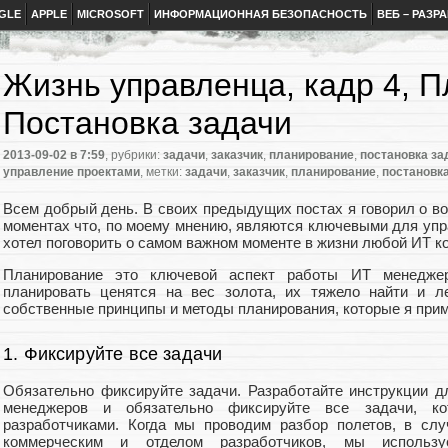
GLE
APPLE
MICROSOFT
ИНФОРМАЦИОННАЯ БЕЗОПАСНОСТЬ
ВЕБ – РАЗР
Жизнь управленца, кадр 4, 
Постановка задачи
2013-09-02
в 7:59
, рубрики:
задачи
,
заказчик
,
планирование
,
постановка за
управление проектами
, метки:
задачи
,
заказчик
,
планирование
,
постановк
Всем добрый день. В своих предыдущих постах я говорил о во
моментах что, по моему мнению, являются ключевыми для упр
хотел поговорить о самом важном моменте в жизни любой ИТ к
Планирование это ключевой аспект работы ИТ менедже
планировать ценятся на вес золота, их тяжело найти и ле
собственные принципы и методы планирования, которые я прим
1. Фиксируйте все задачи
Обязательно фиксируйте задачи. Разработайте инструкции д
менеджеров и обязательно фиксируйте все задачи, 
разработчиками. Когда мы проводим разбор полетов, в сл
коммерческим и отделом разработчиков, мы использ