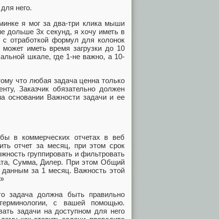
для него.
минке я мог за два-три клика мыши
не дольше 3х секунд, я хочу иметь в
, с отработкой формул для колонок
 может иметь время загрузки до 10
альной шкале, где 1-не важно, а 10-
тому что любая задача ценна только
нту, Заказчик обязательно должен
на основании Важности задачи и ее
обы в коммерческих отчетах в веб
ть отчет за месяц, при этом срок
можность группировать и фильтровать
ата, Сумма, Дилер. При этом Общий
о данным за 1 месяц. Важность этой
о»
то задача должна быть правильно
 терминологии, с вашей помощью.
вать задачи на доступном для него