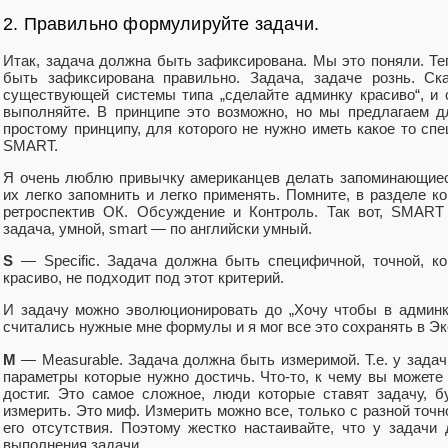
2. Правильно формулируйте задачи.
Итак, задача должна быть зафиксирована. Мы это поняли. Т
быть зафиксирована правильно. Задача, задаче рознь. Ск
существующей системы типа „сделайте админку красиво“, и с
выполняйте. В принципе это возможно, но мы предлагаем д
простому принципу, для которого не нужно иметь какое то сп
SMART.
Я очень люблю привычку американцев делать запоминающиес
их легко запомнить и легко применять. Помните, в разделе 
ретроспектив ОК. Обсуждение и Контроль. Так вот, SMART
задача, умной, smart — по английски умный.
S
— Specific. Задача должна быть специфичной, точной, ко
красиво, не подходит под этот критерий.
И задачу можно эволюционировать до „Хочу чтобы в админк
считались нужные мне формулы и я мог все это сохранять в Эк
M
— Measurable. Задача должна быть измеримой. Т.е. у зада
параметры которые нужно достичь. Что-то, к чему вы можете п
достиг. Это самое сложное, люди которые ставят задачу, 
измерить. Это миф. Измерить можно все, только с разной точ
его отсутствия. Поэтому жестко настаивайте, что у задач
выполнения задачи.