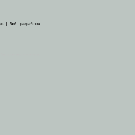
сть
|
Веб – разработка
общедоступных источников
.