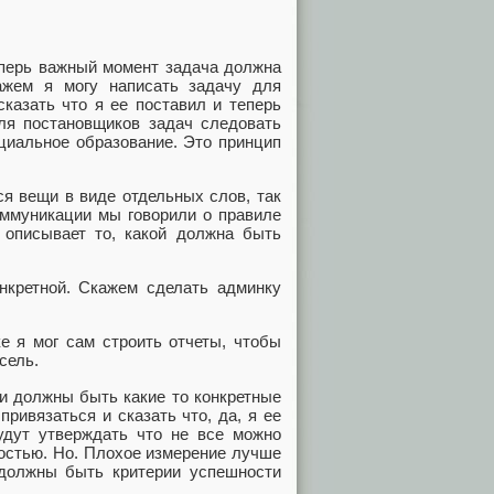
еперь важный момент задача должна
ажем я могу написать задачу для
казать что я ее поставил и теперь
ля постановщиков задач следовать
ециальное образование. Это принцип
я вещи в виде отдельных слов, так
коммуникации мы говорили о правиле
 описывает то, какой должна быть
нкретной. Скажем сделать админку
е я мог сам строить отчеты, чтобы
сель.
чи должны быть какие то конкретные
ривязаться и сказать что, да, я ее
будут утверждать что не все можно
ностью. Но. Плохое измерение лучше
и должны быть критерии успешности