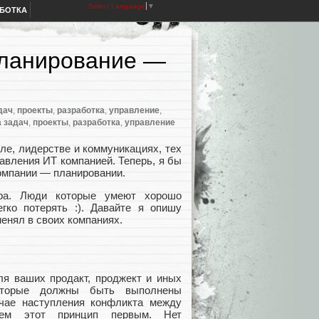
Select Language
▼
АБОТКА
Планирование —
дач
,
проекты
,
разработка
,
управление
,
а задач
,
проекты
,
разработка
,
управление
ле, лидерстве и коммуникациях, тех
авления ИТ компанией. Теперь, я бы
омпании — планировании.
ра. Люди которые умеют хорошо
гко потерять :). Давайте я опишу
енял в своих компаниях.
ля ваших продакт, проджект и иных
которые должны быть выполнены
учае наступления конфликта между
уем этот принцип первым. Нет