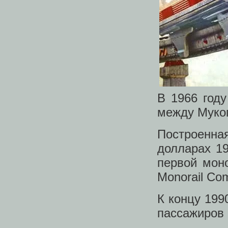
В 1966 году
между Муко
Построенна
долларах 19
первой моно
Monorail Co
К концу 199
пассажиров 