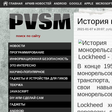
ГЛАВНАЯ
АРХИВ НОВОСТЕЙ
ANDROID
GOOGLE
APPLE
MICROSOF
История 
2021-01-07
в 20:07
, руб
НОВОСТИ
ПРОГРАММИРОВАНИЕ
ИНФОРМАЦИОННАЯ БЕЗОПАСНОСТЬ
В конце 19
ЭТО ИНТЕРЕСНО
монорельсо
НАУЧНО-ПОПУЛЯРНОЕ
транспорта,
ГАДЖЕТЫ И УСТРОЙСТВА ДЛЯ ГИКОВ
ТЕКУЧКА
свои навы
JAVASCRIPT
монорельсо
DIY ИЛИ СДЕЛАЙ САМ
Lockheed 
ГАДЖЕТЫ
перевозку 
ANDROID