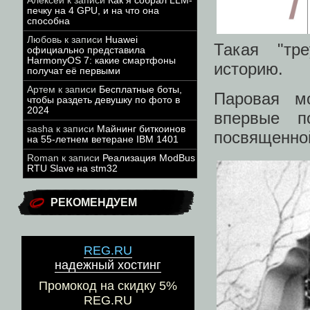
Алексей
к записи
Как я собрал LLM-
печку на 4 GPU, и на что она
способна
Любовь
к записи
Huawei
Такая "тр
официально представила
HarmonyOS 7: какие смартфоны
историю.
получат её первыми
Артем
к записи
Бесплатные боты,
Паровая м
чтобы раздеть девушку по фото в
2024
впервые по
sasha
к записи
Майнинг биткоинов
посвященной
на 55-летнем ветеране IBM 1401
Roman
к записи
Реализация ModBus
RTU Slave на stm32
РЕКОМЕНДУЕМ
REG.RU
надежный хостинг
Промокод на скидку 5%
REG.RU