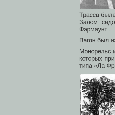
Трасса была
Залом садо
Фэрмаунт .
Вагон был и
Монорельс и
которых пр
типа «Ла Фр