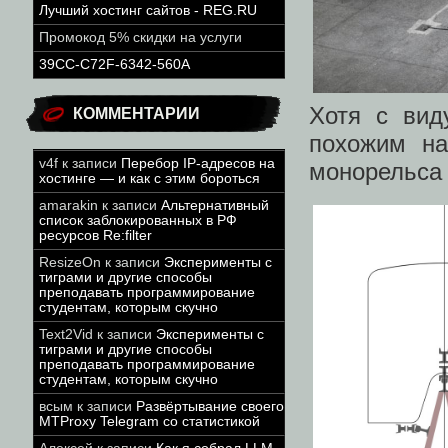
Лучший хостинг сайтов - REG.RU
Промокод 5% скидки на услуги
39CC-C72F-6342-560A
Хотя с вид
КОММЕНТАРИИ
похожим на
v4f
к записи
Перебор IP-адресов на
монорельса
хостинге — и как с этим бороться
amarakin
к записи
Альтернативный
список заблокированных в РФ
ресурсов Re:filter
ResizeOn
к записи
Эксперименты с
тиграми и другие способы
преподавать программирование
студентам, которым скучно
Text2Vid
к записи
Эксперименты с
тиграми и другие способы
преподавать программирование
студентам, которым скучно
всым
к записи
Развёртывание своего
MTProxy Telegram со статистикой