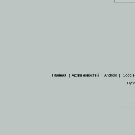
Главная
|
Архив новостей
|
Android
|
Google
Пуб
Все пра
Основными материалами сайта являются
архивные ко