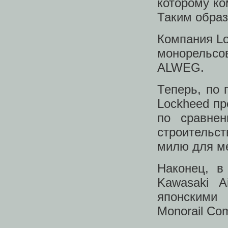
которому ко
Таким образ
Компания Lo
монорельсов
ALWEG.
Теперь, по 
Lockheed пр
по сравне
строительс
милю для ме
Наконец, в 
Kawasaki A
японскими 
Monorail Co