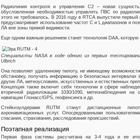
Радиолиния контроля и управления С2 – новая сущность
обусловленная необходимостью управлять ПВС по радиолин
этого не требовалось. В 2016 году в RTCA выпустили первый
предусматривает использование частот С и L диапазонов и по
ЛА вне зоны прямой видимости.
Еще одним важным решением станет технология DAA, которую 
Специалисты NASA в ходе одного из первых тестировани
Ulbrich
Она позволяет удаленному пилоту, не имеющему возможност
обстановку, получать информацию о безопасных интервалах 
других ЛА, метеоусловиях, искусственных и естественных преп
Концепция также включит себя технологии в сфере наблюд
вторичной радиолокации 1030/1090, метеонаблюдения на
навигации Глонасс/GPS, геофенсинга и др.
Стейкхоулдерами RUTM станут дистанционные пил
аэронавигационных услуг. Опосредованными пользователям
спасания, страхования, расследования происшествий.
Поэтапная реализация
Первая фаза системы рассчитана на 3-4 года и ее ито