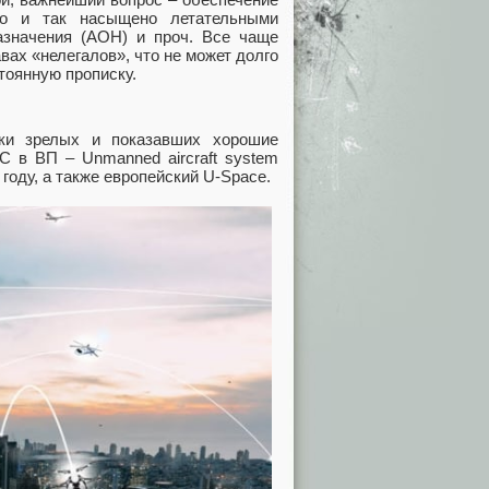
бо и так насыщено летательными
азначения (АОН) и проч. Все чаще
вах «нелегалов», что не может долго
тоянную прописку.
ски зрелых и показавших хорошие
С в ВП – Unmanned aircraft system
году, а также европейский U-Space.