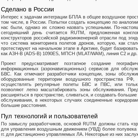
Сделано в России
Интерес к задачам интеграции БПЛА в общее воздушное прост
том числе, в России. Попытки создать концепцию по аналоги
нас были, однако их сложно назвать успешными. По-настоя
сегодняшний день считается RUTM, предложенная конгло
конструкторов российской радиоинженерной отрасли под эгид
что система мониторинга полетов дронов, которую, как стал
протестируют на начальном этапе в Арктике, будет базировать
как АЗН-В (ADS-B) 1090ES, МПСН (MLAT/WAM), линия С2 и др.
Проект предусматривает поэтапное создание геогра
информационных (аэронавигационных) сервисов для обслуж
БВС. Как отмечают разработчики концепции, зоны обслужи
оборудованные территории воздушного пространства РФ, 
осуществлять регулярные полеты БВС и ПВС, или тольк
позволяют легко масштабировать зоны обслуживания. Пред
расширяться в пространстве, сливаться, и создавать больши
обслуживания, в некоторых случаях соединенные коридорам
большие расстояния.
Пул технологий и пользователей
По замыслу разработчиков, основой RUTM должны стать «зр
для управления воздушным движением (УВД) более полувека и
гг. для дистанционно управляемых ЛА. Некоторые из них заслу