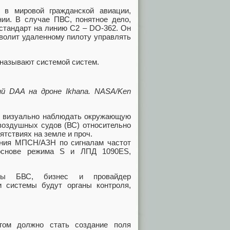
 в мировой гражданской авиации,
ии. В случае ПВС, понятное дело,
 стандарт на линию С2 – DO-362. Он
зволит удаленному пилоту управлять
называют системой систем.
й DAA на дроне Ikhana. NASA/Ken
и визуально наблюдать окружающую
воздушных судов (ВС) относительно
ятствиях на земле и проч.
ения МПСН/АЗН по сигналам частот
 основе режима S и ЛПД 1090ES,
оты БВС, бизнес и провайдер
и системы будут органы контроля,
гом должно стать создание поля