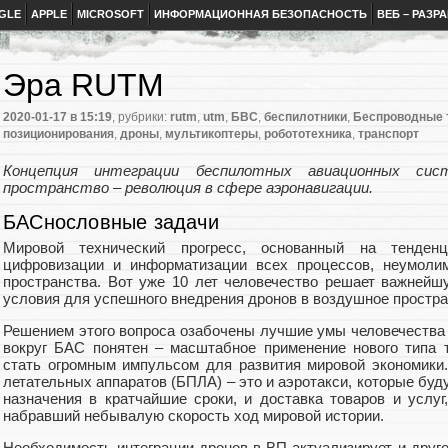
GLE
APPLE
MICROSOFT
ИНФОРМАЦИОННАЯ БЕЗОПАСНОСТЬ
ВЕБ – РАЗР
Эра RUTM
2020-01-17
в 15:19
, рубрики:
rutm
,
utm
,
БВС
,
беспилотники
,
Беспроводные 
позиционирования
,
дроны
,
мультикоптеры
,
робототехника
,
транспорт
Концепция интеграции беспилотных авиационных си
пространство – революция в сфере аэронавигации.
БАСнословные задачи
Мировой технический прогресс, основанный на тенденци
цифровизации и информатизации всех процессов, неумолим
пространства. Вот уже 10 лет человечество решает важней
условия для успешного внедрения дронов в воздушное простра
Решением этого вопроса озабочены лучшие умы человечества 
вокруг БАС понятен – масштабное применение нового типа 
стать огромным импульсом для развития мировой экономики
летательных аппаратов (БПЛА) – это и аэротакси, которые буд
назначения в кратчайшие сроки, и доставка товаров и услуг
набравший небывалую скорость ход мировой истории.
Необходимость интеграции дронов в ВП актуализирует и друг