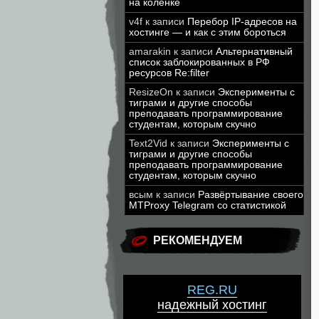
на коленке
v4f
к записи
Перебор IP-адресов на
хостинге — и как с этим бороться
amarakin
к записи
Альтернативный
список заблокированных в РФ
ресурсов Re:filter
ResizeOn
к записи
Эксперименты с
тиграми и другие способы
преподавать программирование
студентам, которым скучно
Text2Vid
к записи
Эксперименты с
тиграми и другие способы
преподавать программирование
студентам, которым скучно
всым
к записи
Развёртывание своего
MTProxy Telegram со статистикой
РЕКОМЕНДУЕМ
REG.RU
надежный хостинг