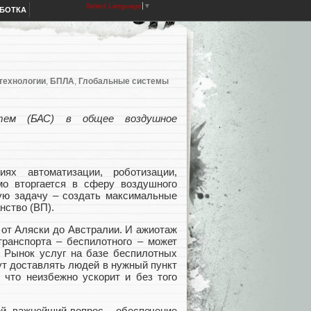
Select Language
▼
АБОТКА
технологии
,
БПЛА
,
Глобальные системы
стем (БАС) в общее воздушное
ях автоматизации, роботизации,
о вторгается в сферу воздушного
шую задачу –
создать максимальные
нство (ВП).
от Аляски до Австралии. И ажиотаж
транспорта – беспилотного – может
. Рынок услуг на базе беспилотных
ут доставлять людей в нужный пункт
, что неизбежно ускорит и без того
ой, важнейший вопрос – обеспечение