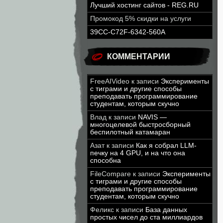
Лучший хостинг сайтов - REG.RU
Промокод 5% скидки на услуги
39CC-C72F-6342-560A
КОММЕНТАРИИ
FreeAIVideo
к записи
Эксперименты
с тиграми и другие способы
преподавать программирование
студентам, которым скучно
Влад
к записи
NAVIS —
многоцелевой быстросборный
беспилотный катамаран
Азат
к записи
Как я собрал LLM-
печку на 4 GPU, и на что она
способна
FileCompare
к записи
Эксперименты
с тиграми и другие способы
преподавать программирование
студентам, которым скучно
Феликс
к записи
База данных
простых чисел до ста миллиардов