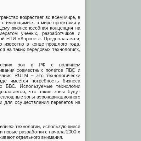
ранство возрастает во всем мире, в
и с имеющимися в мире проектами у
щему жизнеспособная концепция на
мератом ученых, разработчиков и
ой НТИ «Аэронет». Предполагается,
о известно в конце прошлого года,
ся на таких передовых технологиях,
фических зон в РФ с наличием
ивания совместных полетов ПВС и
вания RUTM – это технологически
где имеется потребность бизнеса
о БВС. Используемые технологии
полагается, что такие зоны будут
е сплошные зоны аэронавигационного
и для осуществления перелетов на
елые» технологии, использующиеся
 новые разработки с начала 2000-х
живают отдельного внимания.