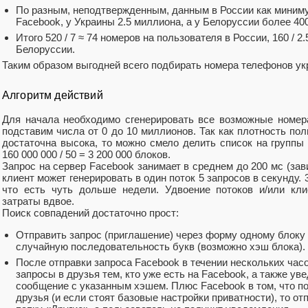
По разным, неподтвержденным, данным в России как миним
Facebook, у Украины 2.5 миллиона, а у Белоруссии более 40
Итого 520 / 7 ≈ 74 номеров на пользователя в России, 160 / 2.5
Белоруссии.
Таким образом выгодней всего подбирать номера телефонов ук
Алгоритм действий
Для начала необходимо сгенерировать все возможные номер
подставим числа от 0 до 10 миллионов. Так как плотность по
достаточна высока, то можно смело делить список на группы
160 000 000 / 50 = 3 200 000 блоков.
Запрос на сервер Facebook занимает в среднем до 200 мс (зав
клиент может генерировать в один поток 5 запросов в секунду. 3.
что есть чуть дольше недели. Удвоение потоков и/или кл
затраты вдвое.
Поиск совпадений достаточно прост:
Отправить запрос (приглашение) через форму одному блоку
случайную последовательность букв (возможно хэш блока).
После отправки запроса Facebook в течении нескольких часо
запросы в друзья тем, кто уже есть на Facebook, а также ув
сообщение с указанным хэшем. Плюс Facebook в том, что по
друзья (и если стоят базовые настройки приватности), то о