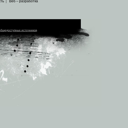
сть
|
Веб – разработка
общедоступных источников
.