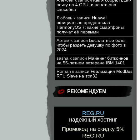
Алексей
к записи
Как я собрал LLM-
печку на 4 GPU, и на что она
способна
Любовь
к записи
Huawei
официально представила
HarmonyOS 7: какие смартфоны
получат её первыми
Артем
к записи
Бесплатные боты,
чтобы раздеть девушку по фото в
2024
sasha
к записи
Майнинг биткоинов
на 55-летнем ветеране IBM 1401
Roman
к записи
Реализация ModBus
RTU Slave на stm32
РЕКОМЕНДУЕМ
REG.RU
надежный хостинг
Промокод на скидку 5%
REG.RU