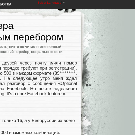
Select Language
▼
АБОТКА
ера
ным перебором
ость
,
никто не читает теги
,
полный
полный перебор
,
социальные сети
друзей через почту и/или номер
 порядке требуют при регистрации).
 500 в каждом формате (89*********,
тым. На следующее утро меня ждал
ал разговор с сообщения «Optional
а Facebook. Но после недельного
. It's a core Facebook feature.».
только 16, а у Белоруссии их всего
0 000 возможных комбинаций.