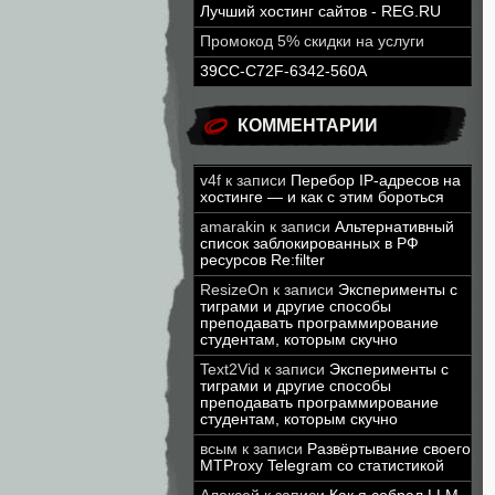
Лучший хостинг сайтов - REG.RU
Промокод 5% скидки на услуги
39CC-C72F-6342-560A
КОММЕНТАРИИ
v4f
к записи
Перебор IP-адресов на
хостинге — и как с этим бороться
amarakin
к записи
Альтернативный
список заблокированных в РФ
ресурсов Re:filter
ResizeOn
к записи
Эксперименты с
тиграми и другие способы
преподавать программирование
студентам, которым скучно
Text2Vid
к записи
Эксперименты с
тиграми и другие способы
преподавать программирование
студентам, которым скучно
всым
к записи
Развёртывание своего
MTProxy Telegram со статистикой