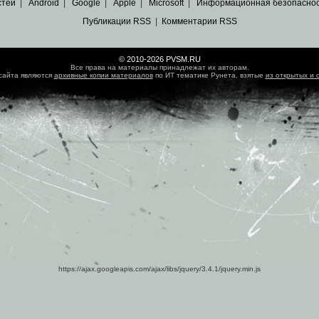
стей
|
Android
|
Google
|
Apple
|
Microsoft
|
Информационная безопасно
Публикации RSS
|
Комментарии RSS
© 2010-2026 PVSM.RU
Все права на материалы принадлежат их авторам.
сайта являются
архивные копии материалов
по ИТ тематике Рунета, взятые
из открытых и 
https://ajax.googleapis.com/ajax/libs/jquery/3.4.1/jquery.min.js