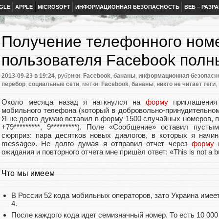
GLE
APPLE
MICROSOFT
ИНФОРМАЦИОННАЯ БЕЗОПАСНОСТЬ
ВЕБ – РАЗР
Получение телефонного ном
пользователя Facebook пол
2013-09-23
в 19:24
, рубрики:
Facebook
,
бананы
,
информационная безопасн
перебор
,
социальные сети
, метки:
Facebook
,
бананы
,
никто не читает теги
,
Около месяца назад я наткнулся на
форму
приглашения 
мобильного телефона (который в добровольно-принудительном
Я не долго думаю вставил в форму 1500 случайных номеров, по
+79*********, 9*********). Поле «Сообщение» оставил пус
сюрприз: пара десятков новых диалогов, в которых я начин
message». Не долго думая я отправил отчет через
форму
н
ожидания и повторного отчета мне пришёл ответ: «This is not a bug
Что мы имеем
В России 52 кода мобильных операторов, зато Украина имеет 
4.
После каждого кода идет семизначный номер. То есть 10 00