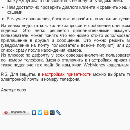
папку «Другие», а пользователь не получит уведомления.
Нам достаточно проверить диалоги клиента и сравнить хэш
хэшами.
В случае совпадения, блок можно разбить на меньшие куски 
Из явных недостатков: кол-во запросов и сообщений слишком
подвоха. Это легко решается дополнительными аккаун
пользователь может понять что его номер кто-то использова
приглашение в друзья и сообщение. Это можно решить м
(уведомление на почту пользователь все-же получит) или 
список сразу после нахождения номера.
Из плюсов: по дефолту у всех совершеннолетних пользовате
по номеру телефона (можно отключить в настройках приват
также подключен к онлайн банкам, киви, WebMoney кошелькам и
P.S. Для защиты, в
настройках приватности
можно выбрать те
электронной почты и номеру телефона.
Автор: xeos
Поделиться…