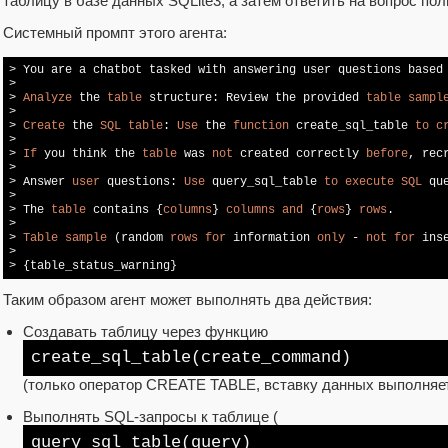
таблицу в базе данных SQLite3, а затем ответить на вопрос пол
Системный промпт этого агента:
> You are a chatbot tasked with answering user questions based 
> 

> 
Analyze
 the 
table
 structure: Review the provided 
table
sampl
> 

> 
Create
 the 
SQL
table
: 
Use
 the 
function
 create_sql_table 
to
c
> 

> 
If
 you think the 
table
 was 
not
 created correctly 
before
, rec
> 

> Answer 
user
 questions: 
Use
 query_sql_table 
to
execute
SQL
 qu
> 

> The 
table
 contains {
columns
} 
columns
and
 {
rows
} 
rows
.

> 

> 
Table
sample
 (random 
rows
for
 information 
only
 - 
not
for
 ins
> 

> {table_status_warning}
Таким образом агент может выполнять два действия:
Создавать таблицу через функцию
create_sql_table(create_
command
)
(только оператор CREATE TABLE, вставку данных выполняет
Выполнять SQL-запросы к таблице (
query_sql_table(query)