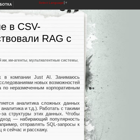
Select Language
▼
АБОТКА
е в CSV-
ствовали RAG с
й ии
,
ии-агенты
,
мультиагентные системы
,
к в компании Just AI. Занимаюсь
исследованиями новых возможностей
а по неразмеченным корпоративным
ляется аналитика сложных данных
налитика и т.д.). Работать с такими
за структуры этих данных. Чтобы
подход — набирающий популярность
апример, отправлять SQL-запросы к
 я сейчас и расскажу.