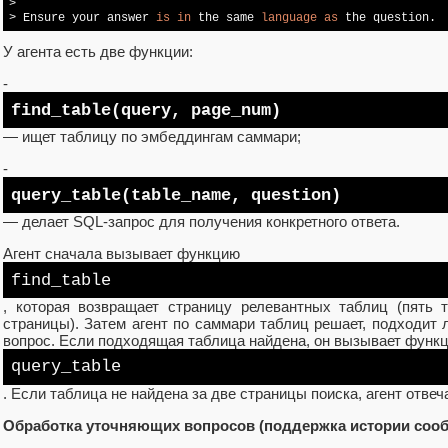
> 

> Ensure your answer 
is
in
 the same 
language
as
У агента есть две функции:
-
find_table(query, page_num)
— ищет таблицу по эмбеддингам саммари;
-
query_table(table_name, question)
— делает SQL-запрос для получения конкретного ответа.
Агент сначала вызывает функцию
find_table
, которая возвращает страницу релевантных таблиц (пять 
страницы). Затем агент по саммари таблиц решает, подходит 
вопрос. Если подходящая таблица найдена, он вызывает функ
query_table
. Если таблица не найдена за две страницы поиска, агент отвечае
Обработка уточняющих вопросов (поддержка истории соо