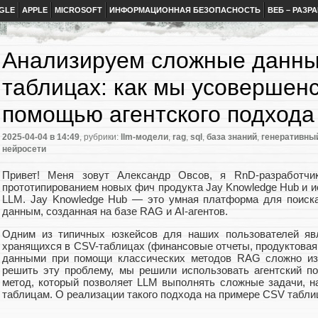
GLE
APPLE
MICROSOFT
ИНФОРМАЦИОННАЯ БЕЗОПАСНОСТЬ
ВЕБ – РАЗР
Анализируем сложные данны
таблицах: как мы усовершен
помощью агентского подхода
2025-04-04
в 14:49
, рубрики:
llm-модели
,
rag
,
sql
,
база знаний
,
генеративны
нейросети
Привет! Меня зовут Александр Овсов, я RnD-разработчи
прототипированием новых фич продукта Jay Knowledge Hub и 
LLM. Jay Knowledge Hub — это умная платформа для поиск
данным, созданная на базе RAG и AI-агентов.
Одним из типичных юзкейсов для наших пользователей яв
хранящихся в CSV-таблицах (финансовые отчеты, продуктовая а
данными при помощи классических методов RAG сложно из-
решить эту проблему, мы решили использовать агентский 
метод, который позволяет LLM выполнять сложные задачи, н
таблицам. О реализации такого подхода на примере CSV таблиц