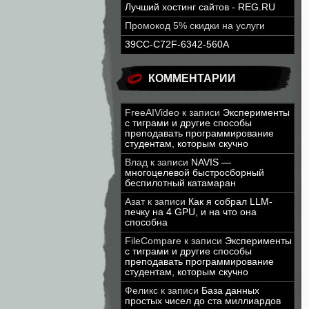
Лучший хостинг сайтов - REG.RU
Промокод 5% скидки на услуги
39CC-C72F-6342-560A
КОММЕНТАРИИ
FreeAIVideo
к записи
Эксперименты
с тиграми и другие способы
преподавать программирование
студентам, которым скучно
Влад
к записи
NAVIS —
многоцелевой быстросборный
беспилотный катамаран
Азат
к записи
Как я собрал LLM-
печку на 4 GPU, и на что она
способна
FileCompare
к записи
Эксперименты
с тиграми и другие способы
преподавать программирование
студентам, которым скучно
Феликс
к записи
База данных
простых чисел до ста миллиардов