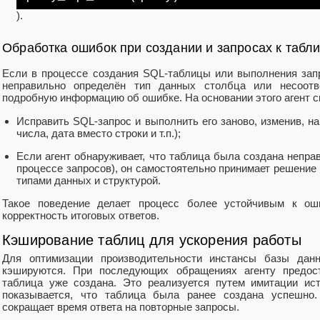
).
Обработка ошибок при создании и запросах к табл
Если в процессе создания SQL-таблицы или выполнения зап
неправильно определён тип данных столбца или несоотве
подробную информацию об ошибке. На основании этого агент с
Исправить SQL-запрос и выполнить его заново, изменив, на
числа, дата вместо строки и т.п.);
Если агент обнаруживает, что таблица была создана непра
процессе запросов), он самостоятельно принимает решение
типами данных и структурой.
Такое поведение делает процесс более устойчивым к ош
корректность итоговых ответов.
Кэширование таблиц для ускорения работы
Для оптимизации производительности инстансы базы дан
кэшируются. При последующих обращениях агенту предос
таблица уже создана. Это реализуется путем имитации ист
показывается, что таблица была ранее создана успешно
сокращает время ответа на повторные запросы.