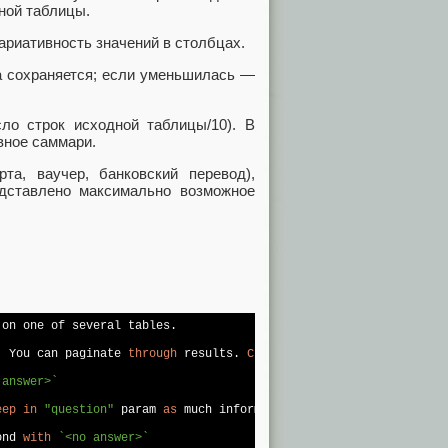
ной таблицы.
ариативность значений в столбцах.
а сохраняется; если уменьшилась —
ло строк исходной таблицы/10). В
вное саммари.
та, ваучер, банковский перевод),
едставлено максимально возможное
on one of several tables.

. You can paginate 
through
 results. 
Check
no
 more 
then
first
2
 pa
 answer>`
eep
in
"question"
 param 
as
 much information 
as
 possible.

ond 
with
`<no answer>`