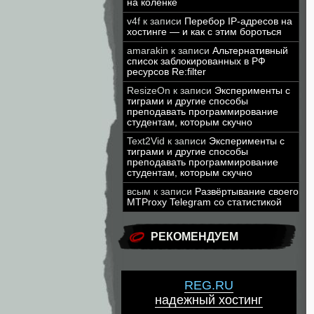
на коленке
v4f
к записи
Перебор IP-адресов на
хостинге — и как с этим бороться
amarakin
к записи
Альтернативный
список заблокированных в РФ
ресурсов Re:filter
ResizeOn
к записи
Эксперименты с
тиграми и другие способы
преподавать программирование
студентам, которым скучно
Text2Vid
к записи
Эксперименты с
тиграми и другие способы
преподавать программирование
студентам, которым скучно
всым
к записи
Развёртывание своего
MTProxy Telegram со статистикой
РЕКОМЕНДУЕМ
REG.RU
надежный хостинг