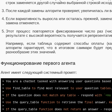
строк заменяется другой случайно выбранной строкой исход
После каждой замены алгоритм проверяет, увеличилась ли в
Если вариативность выросла или осталась прежней, замен
замена отменяется.
Этот процесс повторяется фиксированное число раз (чис
результате с высокой вероятность получается репрезентати
Например, если таблица содержит способы оплаты (кар
алгоритм гарантирует, что в итоговом саммари будет пр
разнообразие этих значений.
Функционирование первого агента
Агент имеет следующий системный промпт:
> You are a chatbot tasked with answering user questions based 
> 

> 
Use
 find_table 
to
 find most relevant 
to
user
 question 
tables
> 

> 
If
 the question does 
not
match
any
table
 - respond 
with
`<no
> 

> 
Use
 the query_table 
function
to
 retrieve the 
final
 answer. 
K
> 

> 
If
 the query_table 
function
 does 
not
return
 an answer - resp