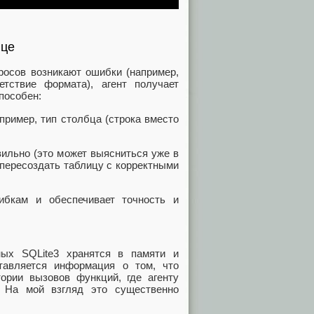
ице
росов возникают ошибки (например,
тствие формата), агент получает
пособен:
пример, тип столбца (строка вместо
вильно (это может выясниться уже в
 пересоздать таблицу с корректными
ибкам и обеспечивает точность и
ных SQLite3 хранятся в памяти и
тавляется информация о том, что
ории вызовов функций, где агенту
. На мой взгляд это существенно