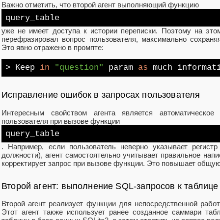
Важно отметить, что второй агент выполняющий функцию
query_table
уже не имеет доступа к истории переписки. Поэтому на это
перефразировал вопрос пользователя, максимально сохраня
Это явно отражено в промпте:
> Keep
in
"question"
param
as
much informat
Исправление ошибок в запросах пользователя
Интересным свойством агента является автоматическое
пользователя при вызове функции
query_table
. Например, если пользователь неверно указывает регистр
должности), агент самостоятельно учитывает правильное нап
корректирует запрос при вызове функции. Это повышает общую
Второй агент: выполнение SQL-запросов к таблице
Второй агент реализует функции для непосредственной рабо
Этот агент также использует ранее созданное саммари таб