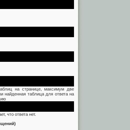
таблиц на странице, максимум две
ли найденная таблица для ответа на
цию
т, что ответа нет.
бщений)