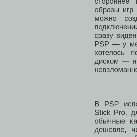
стороннее 
образы игр 
можно со
подключени
сразу виден
PSP — у ме
хотелось п
диском — н
невзломанн
В PSP испо
Stick Pro, 
обычные ка
дешевле, ч