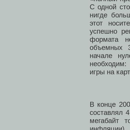
С одной сто
нигде боль
этот носи
успешно ре
формата н
объемных 
начале нул
необходим:
игры на кар
В конце 20
составлял 4
мегабайт т
инфляции)