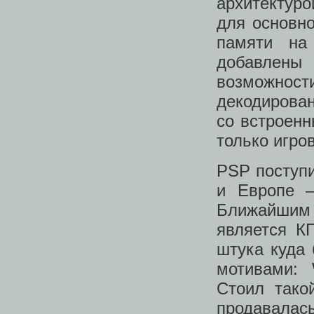
архитектуро
для основно
памяти на
добавлен
возможнос
декодирова
со встроенн
только игро
PSP поступи
и Европе —
Ближайшим
является 
штука куда 
мотивами: 
Стоил тако
продавалас