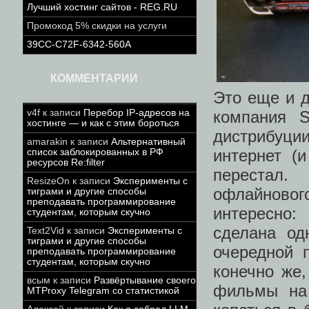
Лучший хостинг сайтов - REG.RU
Промокод 5% скидки на услуги
39CC-C72F-6342-560A
КОММЕНТАРИИ
Это еще и 
компания 
v4f
к записи
Перебор IP-адресов на
хостинге — и как с этим бороться
дистрибуци
amarakin
к записи
Альтернативный
интернет (
список заблокированных в РФ
ресурсов Re:filter
перестал.
ResizeOn
к записи
Эксперименты с
офлайновог
тиграми и другие способы
преподавать программирование
интересно:
студентам, которым скучно
сделана од
Text2Vid
к записи
Эксперименты с
тиграми и другие способы
очередной 
преподавать программирование
студентам, которым скучно
конечно же,
всым
к записи
Развёртывание своего
фильмы на 
MTProxy Telegram со статистикой