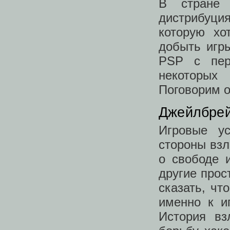
В стране 
дистрибуци
которую хо
добыть игр
PSP с пер
некоторых 
Поговорим о
Джейлбре
Игровые у
стороны взл
о свободе 
другие прос
сказать, ч
именно к и
История вз