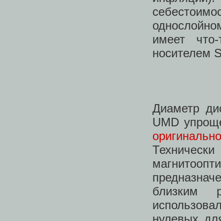
себестоим
однослойно
имеет что
носителем 
Диаметр ди
UMD упроще
оригинальн
Техничес
магнитооп
предназначе
близким 
использовал
нулевых дл