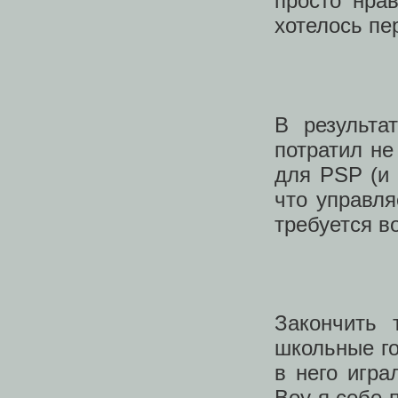
просто нра
хотелось пе
В результа
потратил не
для PSP (и 
что управля
требуется в
Закончить 
школьные го
в него игра
Boy я себе 