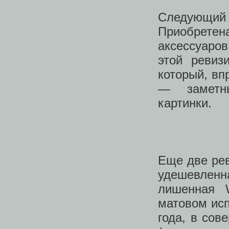
Следующий а
Приобрете
аксессуаров
этой ревиз
который, вп
— заметны
картинки.
Еще две рев
удешевлен
лишенная 
матовом ис
года, в со