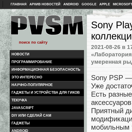
ГЛАВНАЯ
АРХИВ НОВОСТЕЙ
ANDROID
GOOGLE
APPLE
MICROSOF
Sony Play
коллекц
2021-08-26
в 1
«Лаборатория
НОВОСТИ
умеренная ры
ПРОГРАММИРОВАНИЕ
ИНФОРМАЦИОННАЯ БЕЗОПАСНОСТЬ
Sony PSP —
ЭТО ИНТЕРЕСНО
Уже достато
НАУЧНО-ПОПУЛЯРНОЕ
Есть разные
ГАДЖЕТЫ И УСТРОЙСТВА ДЛЯ ГИКОВ
ТЕКУЧКА
аксессуаров
JAVASCRIPT
Приятный ди
DIY ИЛИ СДЕЛАЙ САМ
модификаци
ГАДЖЕТЫ
мобильным у
ANDROID