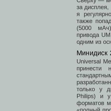
Сверху — мо
за дисплея, 
я регулярн
также попа
(5000 мАч
привода UMD
одним из ос
Минидиск 
Universal M
принести 
стандартн
разработанн
только у д
Philips) и
форматов м
«полный про