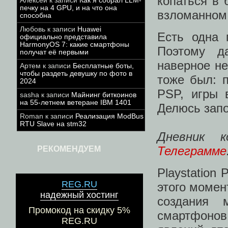
копаться в 
Алексей
к записи
Как я собрал LLM-
печку на 4 GPU, и на что она
взломанном 
способна
Любовь
к записи
Huawei
Есть одна 
официально представила
HarmonyOS 7: какие смартфоны
Поэтому д
получат её первыми
наверное не
Артем
к записи
Бесплатные боты,
чтобы раздеть девушку по фото в
тоже был: 
2024
PSP, игры в
sasha
к записи
Майнинг биткоинов
на 55-летнем ветеране IBM 1401
Делюсь зап
Roman
к записи
Реализация ModBus
RTU Slave на stm32
Дневник 
Телеграмме
РЕКОМЕНДУЕМ
Playstation
REG.RU
этого момен
надежный хостинг
создания 
Промокод на скидку 5%
смартфонов
REG.RU