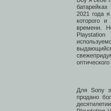
батарейках
2021 года я
которого и
времени. Н
Playstatio
используем
выдающийся
свежеприд
оптического
Для Sony э
продано бо
десятилети
Playstation