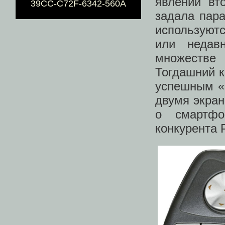
явлений вт
39CC-C72F-6342-560A
задала пара
используютс
или недав
множестве
Тогдашний к
успешным «
двумя экран
о смартфо
конкурента 