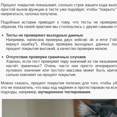
Процент покрытия показывает, сколько строк вашего кода выпо
простой вызов функции в тесте уже подойдет, чтобы “покрыть”
напрягаться, галочка получена.
Подобные истории приводят к тому, что тесты не проверя
образом. На своей практике мы столкнулись с двумя самыми 
Тесты не проверяют выходные данные
Например, написана проверка двух кейсов: ok и error (“о
вернул ошибку”). Иногда проверка выходных данных пол
процент покрытия высокий, а качество проверки низкое.
Отсутствие проверки граничных случаев
Хорошо, если тест проверяет пару значений из так называе
насчёт граничных? Очень часто они просто игнорируют
нулевого значения или пустого массива может быть крити
сильно повлияет на процент покрытия.
Можно сказать, процент покрытия полезен для того, чтобы у
это не показатель, что ваш код надёжен и протестирован на вс
подходы, например,
мутационное тестирование
.