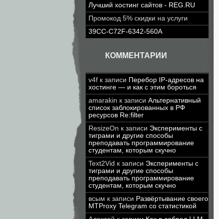
Лучший хостинг сайтов - REG.RU
Промокод 5% скидки на услуги
39CC-C72F-6342-560A
КОММЕНТАРИИ
v4f
к записи
Перебор IP-адресов на
хостинге — и как с этим бороться
amarakin
к записи
Альтернативный
список заблокированных в РФ
ресурсов Re:filter
ResizeOn
к записи
Эксперименты с
тиграми и другие способы
преподавать программирование
студентам, которым скучно
Text2Vid
к записи
Эксперименты с
тиграми и другие способы
преподавать программирование
студентам, которым скучно
всым
к записи
Развёртывание своего
MTProxy Telegram со статистикой