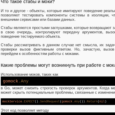
Что такое стабы и моки?
И то и другое - объекты, которые имитируют поведение реал
позволяют тестировать компоненты системы в изоляции, ч
внешними сервисами или базами данных.
Стабы являются простыми заглушками, которые возвращают з
в свою очередь, контролируют передачу аргументов, выз
поведение тестируемого объекта.
Стабы рассматривать в данном случае нет смысла, их зада
проверки вызов фиктивным ответом. Но, зачастую, вызов
перейдем к особенностям работы с моками.
Какие проблемы могут возникнуть при работе с мо
Использование моков, таких как
gomock
.Any
в Go, может снизить строгость проверок аргументов. Когда м
может скрыть потенциальные проблемы, связанные с изменени
mockService
.EXPECT
()
.SendRequest
(
gomock
.Any
())
.Return
(
nil
)
Этот код позволяет методу