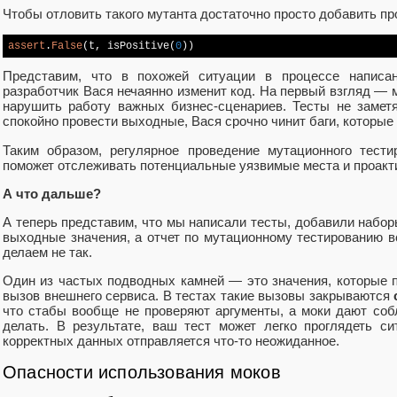
Чтобы отловить такого мутанта достаточно просто добавить пр
assert
.
False
(t, isPositive(
0
))
Представим, что в похожей ситуации в процессе написа
разработчик Вася нечаянно изменит код. На первый взгляд — м
нарушить работу важных бизнес-сценариев. Тесты не заметя
спокойно провести выходные, Вася срочно чинит баги, которые
Таким образом, регулярное проведение мутационного тест
поможет отслеживать потенциальные уязвимые места и проакт
А что дальше?
А теперь представим, что мы написали тесты, добавили набо
выходные значения, а отчет по мутационному тестированию в
делаем не так.
Один из частых подводных камней — это значения, которые п
вызов внешнего сервиса. В тестах такие вызовы закрываются
что стабы вообще не проверяют аргументы, а моки дают соб
делать. В результате, ваш тест может легко проглядеть с
корректных данных отправляется что-то неожиданное.
Опасности использования моков