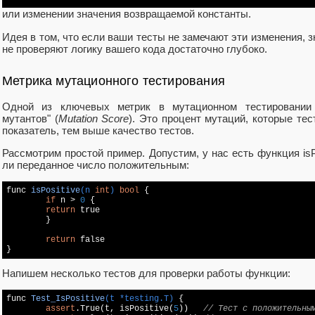
или изменении значения возвращаемой константы.
Идея в том, что если ваши тесты не замечают эти изменения, 
не проверяют логику вашего кода достаточно глубоко.
Метрика мутационного тестирования
Одной из ключевых метрик в мутационном тестировании 
мутантов" (
Mutation Score
). Это процент мутаций, которые те
показатель, тем выше качество тестов.
Рассмотрим простой пример. Допустим, у нас есть функция isPo
ли переданное число положительным:
func 
isPositive
(n 
int
)
bool
{

if
 n > 
0
 {

return
true
	}

return
false
}
Напишем несколько тестов для проверки работы функции:
func 
Test_IsPositive
(t *testing.T)
{

assert
.True(t, isPositive(
5
))   
// Тест с положительны