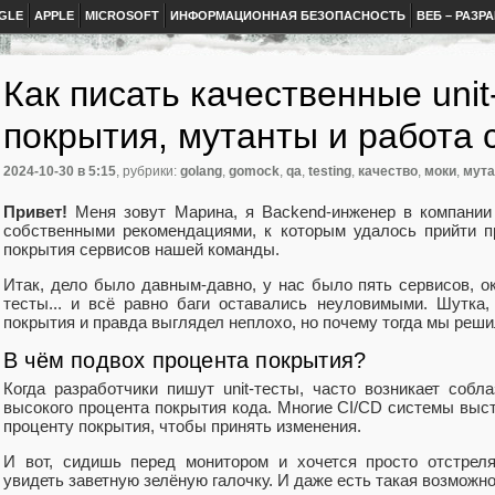
GLE
APPLE
MICROSOFT
ИНФОРМАЦИОННАЯ БЕЗОПАСНОСТЬ
ВЕБ – РАЗР
Как писать качественные unit
покрытия, мутанты и работа 
2024-10-30
в 5:15
, рубрики:
golang
,
gomock
,
qa
,
testing
,
качество
,
моки
,
мута
Привет!
Меня зовут Марина, я Backend-инженер в компании 
собственными рекомендациями, к которым удалось прийти п
покрытия сервисов нашей команды.
Итак, дело было давным-давно, у нас было пять сервисов, о
тесты... и всё равно баги оставались неуловимыми. Шутка,
покрытия и правда выглядел неплохо, но почему тогда мы реши
В чём подвох процента покрытия?
Когда разработчики пишут unit-тесты, часто возникает собл
высокого процента покрытия кода. Многие CI/CD системы выс
проценту покрытия, чтобы принять изменения.
И вот, сидишь перед монитором и хочется просто отстреля
увидеть заветную зелёную галочку. И даже есть такая возмож