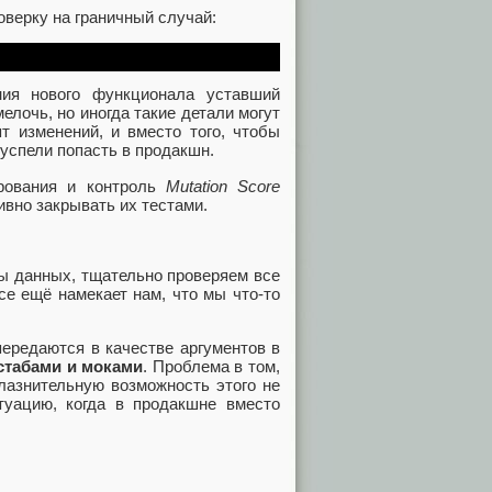
оверку на граничный случай:
ния нового функционала уставший
елочь, но иногда такие детали могут
т изменений, и вместо того, чтобы
 успели попасть в продакшн.
ирования и контроль
Mutation Score
ивно закрывать их тестами.
ры данных, тщательно проверяем все
се ещё намекает нам, что мы что-то
ередаются в качестве аргументов в
стабами и моками
. Проблема в том,
лазнительную возможность этого не
итуацию, когда в продакшне вместо