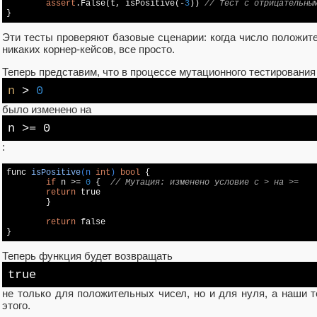
assert
.False(t, isPositive(-
3
)) 
// Тест с отрицательны
}
Эти тесты проверяют базовые сценарии: когда число положите
никаких корнер-кейсов, все просто.
Теперь представим, что в процессе мутационного тестирования
n
>
0
было изменено на
n >= 0
:
func 
isPositive
(n 
int
)
bool
{

if
 n >= 
0
 {  
// Мутация: изменено условие с > на >=
return
true
	}

return
false
}
Теперь функция будет возвращать
true
не только для положительных чисел, но и для нуля, а наши 
этого.