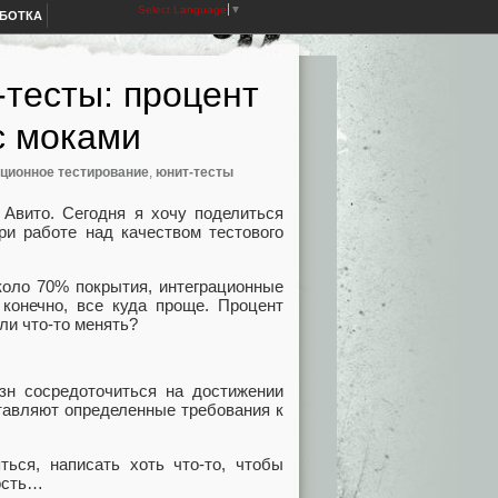
Select Language
▼
АБОТКА
-тесты: процент
с моками
ционное тестирование
,
юнит-тесты
Авито. Сегодня я хочу поделиться
ри работе над качеством тестового
коло 70% покрытия, интеграционные
 конечно, все куда проще. Процент
ли что-то менять?
азн сосредоточиться на достижении
тавляют определенные требования к
ться, написать хоть что-то, чтобы
ность…