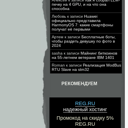
Алексей
к записи
Как я собрал LLM-
печку на 4 GPU, и на что она
способна
Любовь
к записи
Huawei
официально представила
HarmonyOS 7: какие смартфоны
получат её первыми
Артем
к записи
Бесплатные боты,
чтобы раздеть девушку по фото в
2024
sasha
к записи
Майнинг биткоинов
на 55-летнем ветеране IBM 1401
Roman
к записи
Реализация ModBus
RTU Slave на stm32
РЕКОМЕНДУЕМ
REG.RU
надежный хостинг
Промокод на скидку 5%
REG.RU