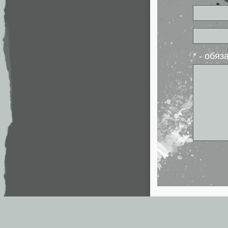
* - обя