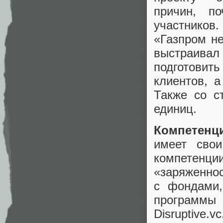
причин, п
участников
«Газпром н
выстраива
подготовит
клиентов, а
Также со с
единиц.
Компетенц
имеет свои
компетенц
«заряженнос
с фондами,
программ
Disruptive.