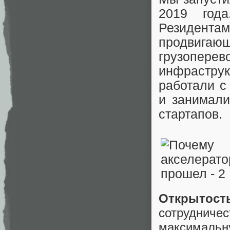
2019 года
Резидент
продвигаю
грузопере
инфрастру
работали с
и занимали
стартапов.
Открытост
сотрудни
максимальн