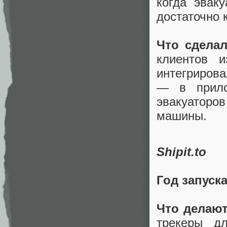
когда эвак
достаточно 
Что сделал
клиентов и
интегриров
— в прило
эвакуаторо
машины.
Shipit.to
Год запуск
Что делаю
трекеры д