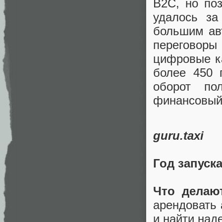
B2C, но по
удалось за
большим ав
переговор
цифровые к
более 450 
оборот по
финансовый 
guru.taxi
Год запуск
Что делаю
арендовать 
и найти над