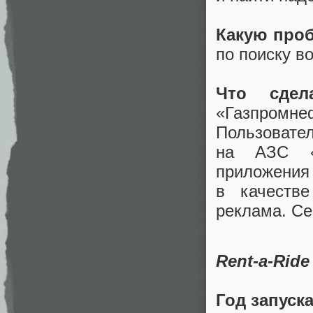
Какую про
по поиску в
Что сде
«Газпромне
Пользовател
на АЗС «Г
приложения
в качеств
реклама. Се
Rent-a-Ride
Год запуск