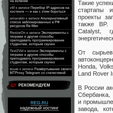
на коленке
Такие успех
v4f
к записи
Перебор IP-адресов на
стартапы и
хостинге — и как с этим бороться
проекты зап
amarakin
к записи
Альтернативный
список заблокированных в РФ
также BP.
ресурсов Re:filter
Catalyst,
ResizeOn
к записи
Эксперименты с
тиграми и другие способы
энергетичес
преподавать программирование
студентам, которым скучно
От сырьев
Text2Vid
к записи
Эксперименты с
тиграми и другие способы
автоконцер
преподавать программирование
студентам, которым скучно
Honda, Volk
всым
к записи
Развёртывание своего
Land Rover I
MTProxy Telegram со статистикой
РЕКОМЕНДУЕМ
В России ак
Сбербанка, 
и промышлен
REG.RU
завода, ко
надежный хостинг