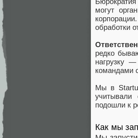
Бюрократия
могут орга
корпорации.
обработки о
Ответстве
редко быва
нагрузку —
командами с
Мы в Startu
учитывали 
подошли к 
Как мы за
Мы запусти