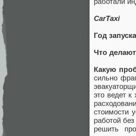
работали ин
CarTaxi
Год запуск
Что делают
Какую про
сильно фра
эвакуаторщи
это ведет к
расходова
стоимости у
работой без
решить про