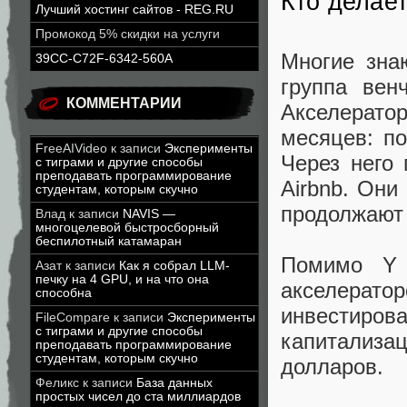
Кто делае
Лучший хостинг сайтов - REG.RU
Промокод 5% скидки на услуги
Многие зна
39CC-C72F-6342-560A
группа вен
КОММЕНТАРИИ
Акселерато
месяцев: по
FreeAIVideo
к записи
Эксперименты
Через него 
с тиграми и другие способы
преподавать программирование
Airbnb. Они
студентам, которым скучно
продолжают
Влад
к записи
NAVIS —
многоцелевой быстросборный
беспилотный катамаран
Помимо Y 
Азат
к записи
Как я собрал LLM-
печку на 4 GPU, и на что она
акселерато
способна
инвестиро
FileCompare
к записи
Эксперименты
с тиграми и другие способы
капитализ
преподавать программирование
студентам, которым скучно
долларов.
Феликс
к записи
База данных
простых чисел до ста миллиардов