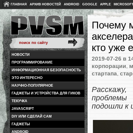
ГЛАВНАЯ
АРХИВ НОВОСТЕЙ
ANDROID
GOOGLE
APPLE
MICROSOF
Почему 
акселера
кто уже 
НОВОСТИ
2019-07-26
в 1
ПРОГРАММИРОВАНИЕ
корпорации
,
м
ИНФОРМАЦИОННАЯ БЕЗОПАСНОСТЬ
стартапа
,
стар
ЭТО ИНТЕРЕСНО
НАУЧНО-ПОПУЛЯРНОЕ
Расскажу,
ГАДЖЕТЫ И УСТРОЙСТВА ДЛЯ ГИКОВ
проблемы
ТЕКУЧКА
подошли к 
JAVASCRIPT
DIY ИЛИ СДЕЛАЙ САМ
ГАДЖЕТЫ
ANDROID