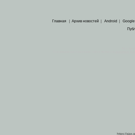
Главная
|
Архив новостей
|
Android
|
Google
Пуб
Все пра
Основными материалами сайта являются
архивные ко
https://ajax.