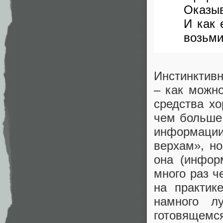
Оказыв
И как 
возьми
Инстинктив
– как можно
средства хо
чем больше
информации
верхам», но
она (инфор
много раз ч
на практик
намного л
готовящемся