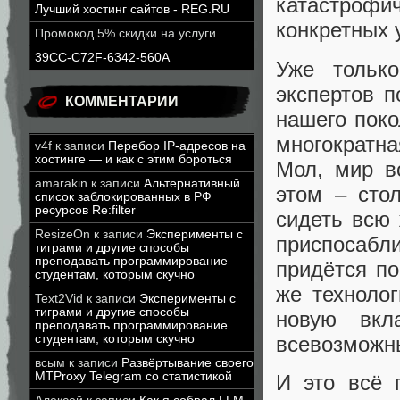
катастрофич
Лучший хостинг сайтов - REG.RU
конкретных 
Промокод 5% скидки на услуги
39CC-C72F-6342-560A
Уже тольк
экспертов п
КОММЕНТАРИИ
нашего поко
многократн
v4f
к записи
Перебор IP-адресов на
хостинге — и как с этим бороться
Мол, мир в
amarakin
к записи
Альтернативный
этом – сто
список заблокированных в РФ
ресурсов Re:filter
сидеть всю 
ResizeOn
к записи
Эксперименты с
приспосаб
тиграми и другие способы
преподавать программирование
придётся по
студентам, которым скучно
же техноло
Text2Vid
к записи
Эксперименты с
тиграми и другие способы
новую вкл
преподавать программирование
всевозможны
студентам, которым скучно
всым
к записи
Развёртывание своего
MTProxy Telegram со статистикой
И это всё 