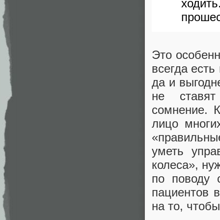
ходит
прошес
Это особенн
всегда есть
да и выгодн
не ставят
сомнение. 
лицо многи
«правильные
уметь упра
колеса», ну
по поводу 
пациентов в
на то, чтоб