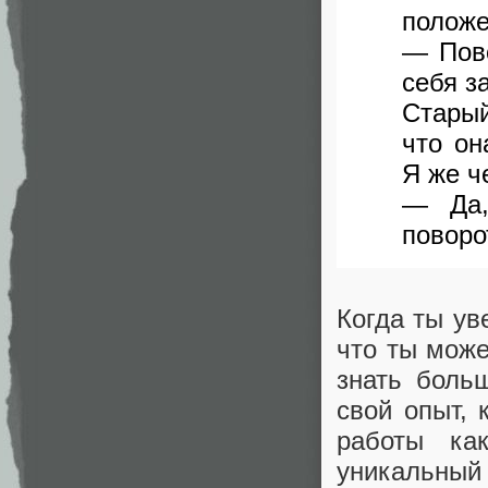
положе
— Пово
себя з
Старый
что он
Я же ч
— Да,
поворо
Когда ты ув
что ты може
знать больш
свой опыт, 
работы ка
уникальный 