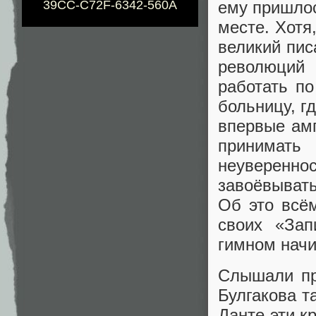
39CC-C72F-6342-560A
ему пришлос
месте. Хотя
великий пис
революций 
работать п
больницу, г
впервые амп
принимат
неуверенно
завоёвывать
Об это всём
своих «Зап
гимном нач
Слышали пр
Булгакова т
Данте эти к