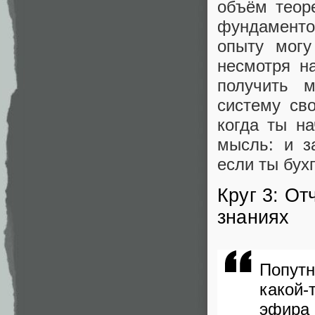
объём теор
фундаменто
опыту могу
несмотря н
получить м
систему сво
когда ты на
мысль: и з
если ты бух
Круг 3: О
знаниях
Попутн
какой-
эфир