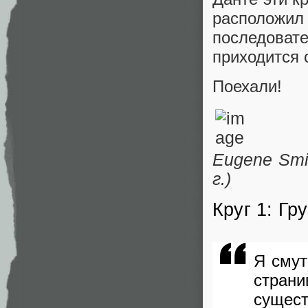
расположи
последоват
приходится 
Поехали!
Eugene Smi
г.)
Круг 1: Г
Я смут
страни
сущес