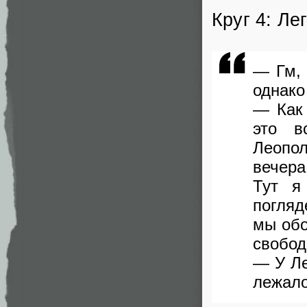
Круг 4: Л
— Гм,
однако
— Как
это в
Леопо
вечера
Тут я
погляд
мы обо
свобод
— У Ле
лежало