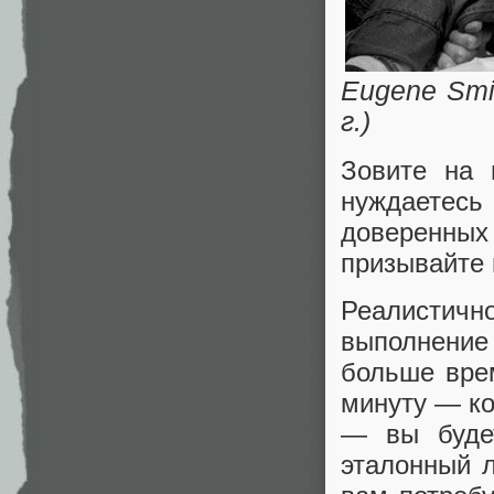
Eugene Smi
г.)
Зовите на 
нуждаетесь
доверенны
призывайте 
Реалистично
выполнение 
больше вре
минуту — ко
— вы будет
эталонный л