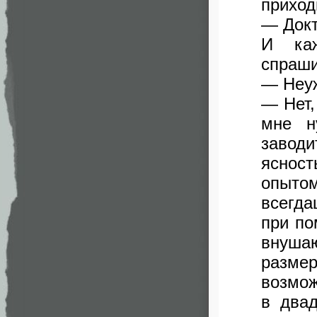
приход
— Докт
И каж
спраши
— Неуж
— Нет,
мне н
заводи
яснос
опыто
всегд
при по
внушаю
разме
возмож
в двад