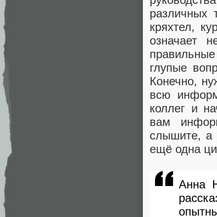
различных 
кряхтел, ку
означает н
правильные 
глупые воп
Конечно, ну
всю информ
коллег и н
вам инфор
слышите, а 
ещё одна ци
Анна 
расск
опытн