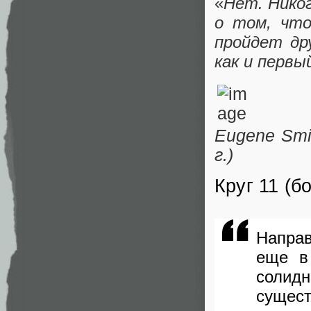
«
Нет. Никог
о том, что
пройдет др
как и первы
Eugene Smi
г.)
Круг 11 (б
Напра
еще в
соли
сущес