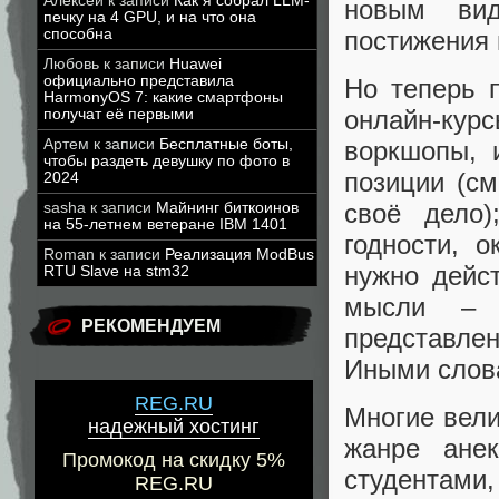
Алексей
к записи
Как я собрал LLM-
новым ви
печку на 4 GPU, и на что она
постижения 
способна
Любовь
к записи
Huawei
официально представила
Но теперь 
HarmonyOS 7: какие смартфоны
онлайн-ку
получат её первыми
Артем
к записи
Бесплатные боты,
воркшопы, 
чтобы раздеть девушку по фото в
позиции (с
2024
своё дело
sasha
к записи
Майнинг биткоинов
на 55-летнем ветеране IBM 1401
годности, 
Roman
к записи
Реализация ModBus
нужно дейс
RTU Slave на stm32
мысли – 
РЕКОМЕНДУЕМ
представлен
Иными слова
REG.RU
Многие вели
надежный хостинг
жанре анек
Промокод на скидку 5%
студентами,
REG.RU