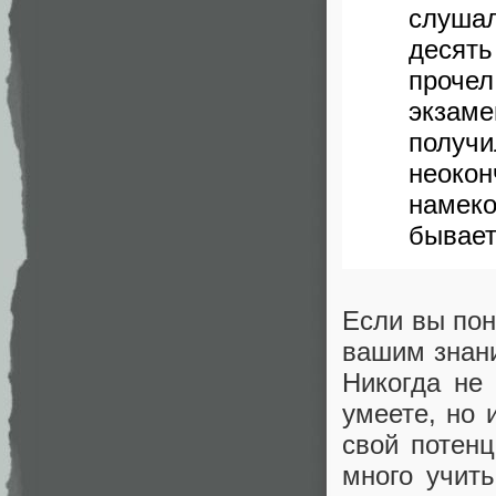
слушал
десять
проче
экзам
получ
неоко
намеко
бывает
Если вы пон
вашим знани
Никогда не 
умеете, но 
свой потенц
много учит