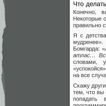
Что делат
Конечно, 
Некоторые о
правильно с
Я с детства
мудренее».
Бомгарда: «
атлас… Все
словами, у
«успокойся»
на все случ
Скажу други
тем, что вы
попадать 
программи