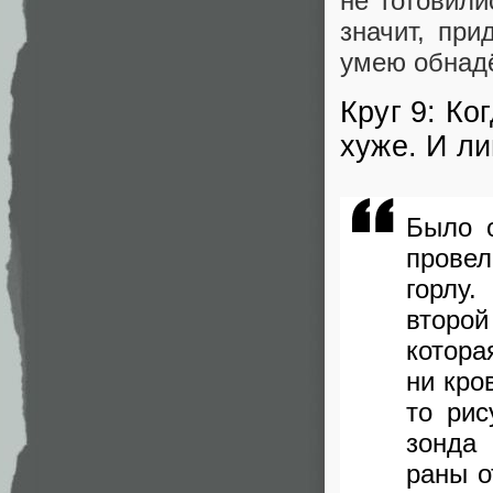
не готовили
значит, при
умею обнадё
Круг 9: Ко
хуже. И ли
Было 
прове
горлу
второ
котора
ни кро
то рис
зонда 
раны о