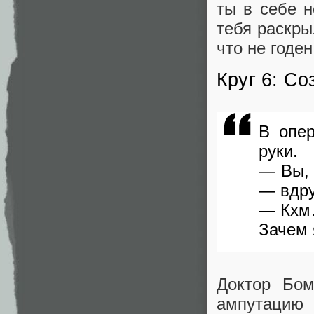
ты в себе н
тебя раскры
что не годе
Круг 6: Со
В опе
руки.
— Вы, 
— вдру
— Кхм…
Зачем 
Доктор Бом
ампутацию 