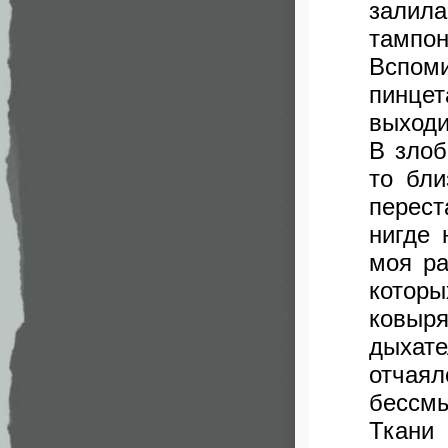
залил
тампон
Вспом
пинцет
выходи
В злоб
то бли
перес
нигде 
моя ра
которы
ковыр
дыхат
отчая
бессмы
Ткани