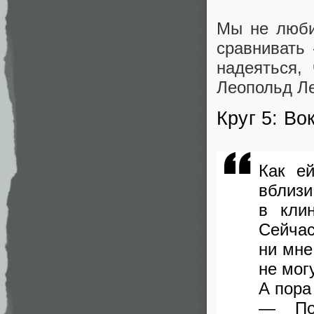
Мы не люби
сравнивать 
надеяться,
Леопольд Ле
Круг 5: Во
Как е
вблизи
в кли
Сейчас
ни мне
не мог
А пора
— Поп