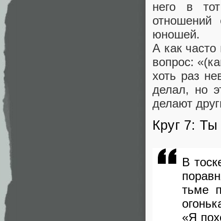
него в то
отношений 
юношей.
А как часто
вопрос: «(к
хоть раз не
делал, но э
делают друг
Круг 7: Ты
В тоск
поравн
тьме 
огоньк
«Я пох