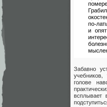
помер
Граби
окост
по-лат
и опя
интер
болез
мыслен
Забавно ус
учебников,
голове нав
практическ
всплывает 
подступитьс