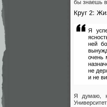
бы знаешь в
Круг 2: Ж
Я усп
ясност
ней б
вынужд
очень 
назнач
не дер
и не в
Я думаю, н
Университе