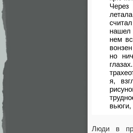
Через
летал
считал
нашел
нем вс
вонзен
но ни
глаза
трахео
я, вз
рисун
трудно
вьюги,
Люди в пр