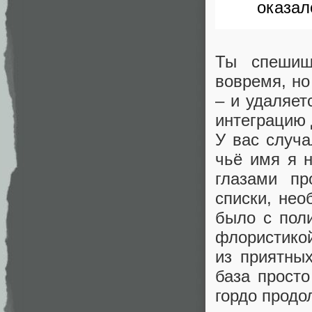
оказал
Ты спешиш
вовремя, но
– и удаляет
интеграцию 
У вас случа
чьё имя я н
глазами пр
списки, нео
было с поли
флористикой
из приятны
база просто
гордо продо