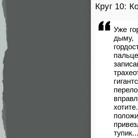
Круг 10: К
Уже го
дыму, 
гордо
пальц
запис
трахе
гиган
перел
вправл
хотит
полож
привез
тупик..