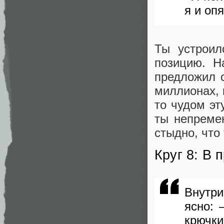
я и опя
Ты устроил
позицию. Н
предложил с
миллионах, 
то чудом эт
ты непреме
стыдно, что
Круг 8: В 
Внутр
ясно: 
крючки