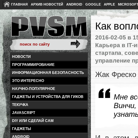
ГЛАВНАЯ
АРХИВ НОВОСТЕЙ
ANDROID
GOOGLE
APPLE
MICROSOF
Как вопл
2016-02-05
в 1
Карьера в IT-
стартапа
,
сов
НОВОСТИ
управление п
ПРОГРАММИРОВАНИЕ
Жак Фреско 
ИНФОРМАЦИОННАЯ БЕЗОПАСНОСТЬ
ЭТО ИНТЕРЕСНО
НАУЧНО-ПОПУЛЯРНОЕ
Мне в
ГАДЖЕТЫ И УСТРОЙСТВА ДЛЯ ГИКОВ
Винчи
ТЕКУЧКА
узнать
JAVASCRIPT
DIY ИЛИ СДЕЛАЙ САМ
ГАДЖЕТЫ
И в этом д
ANDROID