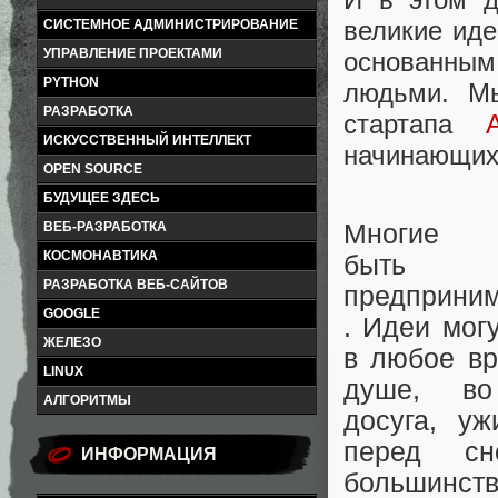
великие иде
СИСТЕМНОЕ АДМИНИСТРИРОВАНИЕ
УПРАВЛЕНИЕ ПРОЕКТАМИ
основанны
PYTHON
людьми. М
РАЗРАБОТКА
стартапа
ИСКУССТВЕННЫЙ ИНТЕЛЛЕКТ
начинающих
OPEN SOURCE
БУДУЩЕЕ ЗДЕСЬ
ВЕБ-РАЗРАБОТКА
Многие 
КОСМОНАВТИКА
быть
РАЗРАБОТКА ВЕБ-САЙТОВ
предприни
GOOGLE
. Идеи мог
ЖЕЛЕЗО
в любое в
LINUX
душе, в
АЛГОРИТМЫ
досуга, уж
перед с
ИНФОРМАЦИЯ
большинств