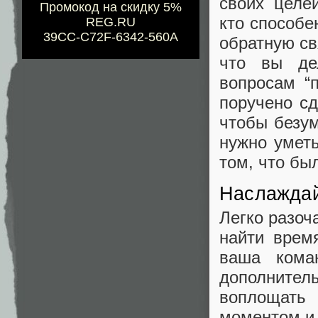
своих целе
Промокод на скидку 5%
кто способе
REG.RU
39CC-C72F-6342-560A
обратную св
что вы де
вопросам “
поручено сд
чтобы безум
нужно уметь
том, что бы
Наслажда
Легко разоч
найти врем
ваша кома
дополните
воплощать
моментом и 