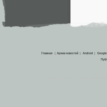
Главная
|
Архив новостей
|
Android
|
Google
Пуб
Все пра
Основными материалами сайта являются
архивные ко