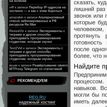
сказать, ку
на коленке
v4f
к записи
Перебор IP-адресов на
лишний раз 
хостинге — и как с этим бороться
звонок или 
amarakin
к записи
Альтернативный
которые буд
список заблокированных в РФ
ресурсов Re:filter
человеком,
ResizeOn
к записи
Эксперименты с
протянуть 
тиграми и другие способы
преподавать программирование
готовность
студентам, которым скучно
после одног
Text2Vid
к записи
Эксперименты с
тиграми и другие способы
более, что н
преподавать программирование
студентам, которым скучно
Найдите п
всым
к записи
Развёртывание своего
MTProxy Telegram со статистикой
Предприним
процессом.
РЕКОМЕНДУЕМ
навыков. В
могли бы п
REG.RU
иметь далек
надежный хостинг