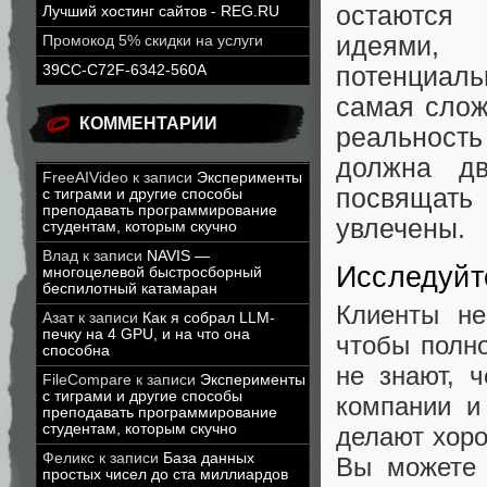
остаются
Лучший хостинг сайтов - REG.RU
идеями
Промокод 5% скидки на услуги
39CC-C72F-6342-560A
потенциал
самая слож
КОММЕНТАРИИ
реальность
должна дв
FreeAIVideo
к записи
Эксперименты
посвящать
с тиграми и другие способы
преподавать программирование
увлечены.
студентам, которым скучно
Влад
к записи
NAVIS —
Исследуйт
многоцелевой быстросборный
беспилотный катамаран
Клиенты не
Азат
к записи
Как я собрал LLM-
печку на 4 GPU, и на что она
чтобы полно
способна
не знают, 
FileCompare
к записи
Эксперименты
с тиграми и другие способы
компании и
преподавать программирование
студентам, которым скучно
делают хоро
Феликс
к записи
База данных
Вы можете 
простых чисел до ста миллиардов