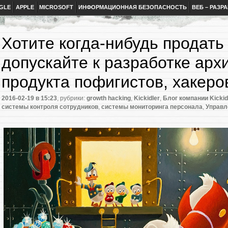
GLE
APPLE
MICROSOFT
ИНФОРМАЦИОННАЯ БЕЗОПАСНОСТЬ
ВЕБ – РАЗР
Хотите когда-нибудь продать
допускайте к разработке арх
продукта пофигистов, хакеро
2016-02-19
в 15:23
, рубрики:
growth hacking
,
Kickidler
,
Блог компании Kickid
системы контроля сотрудников
,
системы мониторинга персонала
,
Управл