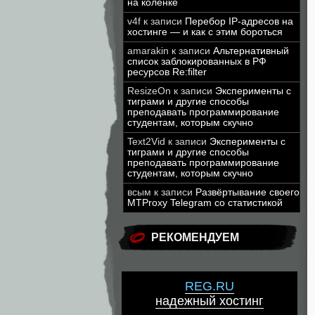
на коленке
v4f
к записи
Перебор IP-адресов на
хостинге — и как с этим бороться
amarakin
к записи
Альтернативный
список заблокированных в РФ
ресурсов Re:filter
ResizeOn
к записи
Эксперименты с
тиграми и другие способы
преподавать программирование
студентам, которым скучно
Text2Vid
к записи
Эксперименты с
тиграми и другие способы
преподавать программирование
студентам, которым скучно
всым
к записи
Развёртывание своего
MTProxy Telegram со статистикой
РЕКОМЕНДУЕМ
REG.RU
надежный хостинг