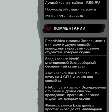
Лучший хостинг сайтов - REG.RU
Промокод 5% скидки на услуги
39CC-C72F-6342-560A
КОММЕНТАРИИ
FreeAIVideo
к записи
Эксперименты
с тиграми и другие способы
преподавать программирование
студентам, которым скучно
Влад
к записи
NAVIS —
многоцелевой быстросборный
беспилотный катамаран
Азат
к записи
Как я собрал LLM-
печку на 4 GPU, и на что она
способна
FileCompare
к записи
Эксперименты
с тиграми и другие способы
преподавать программирование
студентам, которым скучно
Феликс
к записи
База данных
простых чисел до ста миллиардов