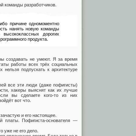
ой команды разработчиков.
либо причине одномоментно
ость нанять новую команды
з высококлассных дорогих
рограммного продукта.
ры создавать не умеют. Я за время
ьтаты работы всех трёх социальных
х нельзя подпускать к архитектуре
елей все эти люди (даже пофигисты)
сти, хакеры выяснят как их лучше
если вы сделаете кого-то из них
ойдёт вот что.
 зачастую и его настоящее.
ой платы. Пофигиста-основателя —
о уже не его дело.
ют оплаченное время. Беда только в