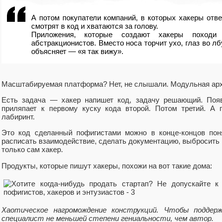
А потом покупатели компаний, в которых хакеры отве
смотрят в код и хватаются за голову.
Приложения, которые создают хакеры походи
абстракционистов. Вместо носа торчит ухо, глаз во лбу
объясняет — «я так вижу».
Масштабируемая платформа? Нет, не слышали. Модульная арх
Есть задача — хакер напишет код, задачу решающий. Появ
приляпает к первому куску кода второй. Потом третий. А 
лабиринт.
Это код сделанный пофигистами можно в конце-концов поня
расписать взаимодействие, сделать документацию, выбросить л
только сам хакер.
Продукты, которые пишут хакеры, похожи на вот такие дома:
Хаотическое нагромождение конструкций. Чтобы поддер
специалист не меньшей степени гениальности, чем автор.