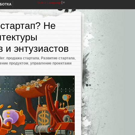
Select Language
▼
АБОТКА
 стартап? Не
итектуры
в и энтузиастов
ler
,
продажа стартапа
,
Развитие стартапа
,
ение продуктом
,
управление проектами