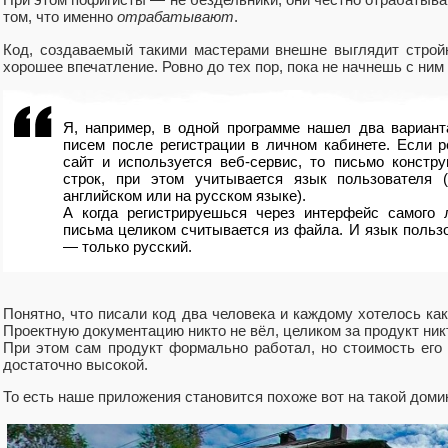
том, что именно
отрабатывают
.
Код, создаваемый такими мастерами внешне выглядит строй
хорошее впечатление. Ровно до тех пор, пока не начнешь с ним
Я, например, в одной программе нашел два вариант
писем после регистрации в личном кабинете. Если р
сайт и используется веб-сервис, то письмо констру
строк, при этом учитывается язык пользователя (
английском или на русском языке).
А когда регистрируешься через интерфейс самого л
письма целиком считывается из файла. И язык польз
— только русский.
Понятно, что писали код два человека и каждому хотелось ка
Проектную документацию никто не вёл, целиком за продукт никт
При этом сам продукт формально работал, но стоимость его
достаточно высокой.
То есть наше приложения становится похоже вот на такой доми