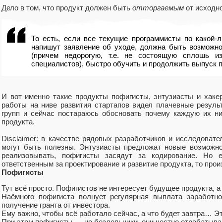
Дело в том, что продукт должен быть
отторгаемым
от исходн
То есть, если все текущие программисты по какой-
напишут заявление об уходе, должна быть возможн
(причем недорогую, т.е. не состоящую сплошь и
специалистов), быстро обучить и продолжить выпуск п
И вот именно такие продукты пофигисты, энтузиасты и хаке
работы на ниве развития стартапов видел плачевные резул
групп и сейчас постараюсь обосновать почему каждую их ни
продукта.
Disclaimer: в качестве рядовых разработчиков и исследоват
могут быть полезны. Энтузиасты предложат новые возможно
реализовывать, пофигисты засядут за кодирование. Но 
ответственным за проектирование и развитие продукта, то произ
Пофигисты
Тут всё просто. Пофигистов не интересует будущее продукта, а
Наёмного пофигиста волнует регулярная выплата заработн
получение гранта от инвестора.
Ему важно, чтобы всё работало сейчас, а что будет завтра… Эт
При этом пофигисты — не бездельники, они честно отрабатыва