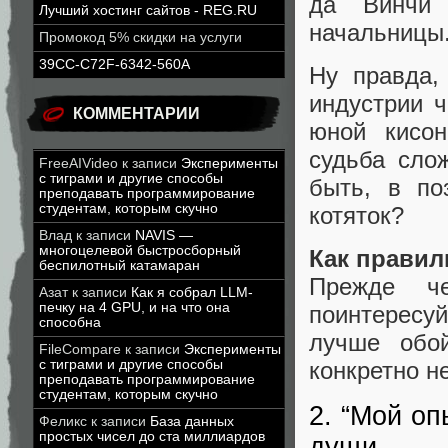
да Винчи 
Лучший хостинг сайтов - REG.RU
начальницы
Промокод 5% скидки на услуги
39CC-C72F-6342-560A
Ну правда,
индустрии ч
КОММЕНТАРИИ
юной кисон
судьба сло
FreeAIVideo
к записи
Эксперименты
с тиграми и другие способы
быть, в по
преподавать программирование
студентам, которым скучно
котяток?
Влад
к записи
NAVIS —
многоцелевой быстросборный
Как правил
беспилотный катамаран
Прежде ч
Азат
к записи
Как я собрал LLM-
печку на 4 GPU, и на что она
поинтересу
способна
лучше обой
FileCompare
к записи
Эксперименты
с тиграми и другие способы
конкретно н
преподавать программирование
студентам, которым скучно
2. “Мой оп
Феликс
к записи
База данных
простых чисел до ста миллиардов
души…