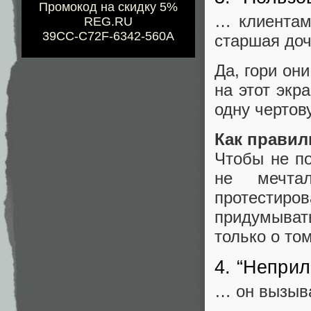
Промокод на скидку 5%
… клиентам 
REG.RU
39CC-C72F-6342-560A
старшая доч
Да, гори он
на этот экр
одну чертову
Как правил
Чтобы не п
не мечта
протестиров
придумыват
только о том
4. “Неприл
… он вызыва