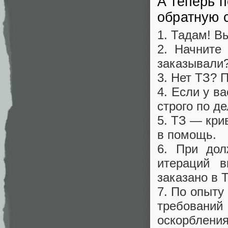
А теперь п
обратную с
1. Тадам! В
2. Начните
заказывали
3. Нет ТЗ? 
4. Если у в
строго по де
5. ТЗ — кри
в помощь.
6. При дол
итераций в
заказано в 
7. По опыту
требований
оскорблени