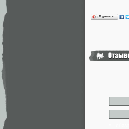
Поделиться…
* - обя