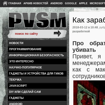
ГЛАВНАЯ
АРХИВ НОВОСТЕЙ
ANDROID
GOOGLE
APPLE
MICROSOF
Как зара
2018-03-12
в 10:48
, руб
разработкой
Про обра
НОВОСТИ
убивать
ПРОГРАММИРОВАНИЕ
Привет, я
ИНФОРМАЦИОННАЯ БЕЗОПАСНОСТЬ
ЭТО ИНТЕРЕСНО
менеджерам
НАУЧНО-ПОПУЛЯРНОЕ
как с мак
ГАДЖЕТЫ И УСТРОЙСТВА ДЛЯ ГИКОВ
сотрудников
ТЕКУЧКА
JAVASCRIPT
DIY ИЛИ СДЕЛАЙ САМ
ГАДЖЕТЫ
ANDROID