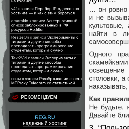
на коленке
… он ровно 
v4f
к записи
Перебор IP-адресов на
хостинге — и как с этим бороться
и не вызыв
amarakin
к записи
Альтернативный
культовые,
список заблокированных в РФ
ресурсов Re:filter
найти в л
ResizeOn
к записи
Эксперименты с
самосоверш
тиграми и другие способы
преподавать программирование
студентам, которым скучно
Одного пр
Text2Vid
к записи
Эксперименты с
скамейками
тиграми и другие способы
преподавать программирование
освещение 
студентам, которым скучно
столовки, а
всым
к записи
Развёртывание своего
MTProxy Telegram со статистикой
наказывать,
РЕКОМЕНДУЕМ
Как правил
Не будьте, 
Давайте бли
REG.RU
надежный хостинг
3. “Пользо