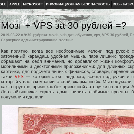
GLE
APPLE
MICROSOFT
ИНФОРМАЦИОННАЯ БЕЗОПАСНОСТЬ
ВЕБ – РАЗР
Мозг + VPS за 30 рублей =?
2019-08-22
в 9:30
, рубрики:
ruvds
,
vds для обучения
,
vps
,
VPS 30 рублей
,
Б
Серверное администрирование
,
хостинг
Как приятно, когда все необходимые мелочи под рукой: 
заточенный карандаш, удобная мышка, пара лишних проводо
обращают на себя внимания, но добавляют жизни комфорта
мобильными и десктопными приложениями: для длинных скр
картинки, для подсчёта личных финансов, словари, переводчики
такой
VPS
— который стоит недорого, всегда под рукой и п
который у вас в компании, а свой, «карманный». Мы подумали,
как-то грустно, прямо как без привычной авторучки на лекции. А
Лето айтишника: сидеть дома, пилить любимые проекты б
подумали и сделали.