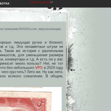
Select Language
▼
АБОТКА
лог компании RUVDS.com
,
виртуализация
,
хорошо пишущая ручка и блокнот,
в и т.д. Эти незаметные штуки не
. Такая же история с различными
иншотов, для уменьшения размера
, конверторы и т.д. А есть ли у вас
риносит много пользы? Нет, не тот
 что без небольшого
VPS
в 2019 году
 чего грустить? Лето же. Ну как лето.
езо всякого сожаления. В общем,