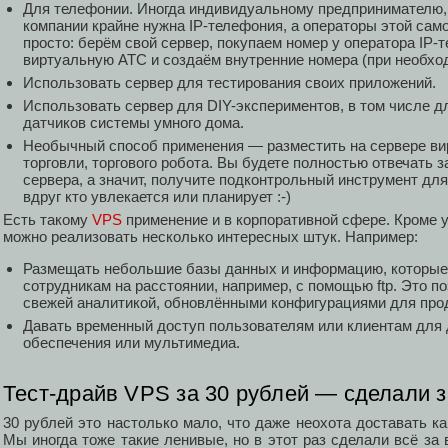
Для телефонии. Иногда индивидуальному предпринимателю,
компании крайне нужна IP-телефония, а операторы этой сам
просто: берём свой сервер, покупаем номер у оператора IP-
виртуальную АТС и создаём внутренние номера (при необхо
Использовать сервер для тестирования своих приложений.
Использовать сервер для DIY-экспериментов, в том числе д
датчиков системы умного дома.
Необычный способ применения — разместить на сервере ви
торговли, торгового робота. Вы будете полностью отвечать 
сервера, а значит, получите подконтрольный инструмент дл
вдруг кто увлекается или планирует :-)
Есть такому
VPS
применение и в корпоративной сфере. Кроме у
можно реализовать несколько интересных штук. Например:
Размещать небольшие базы данных и информацию, которые
сотрудникам на расстоянии, например, с помощью ftp. Это п
свежей аналитикой, обновлёнными конфигурациями для прода
Давать временный доступ пользователям или клиентам для
обеспечения или мультимедиа.
Тест-драйв VPS за 30 рублей — сделали з
30 рублей это настолько мало, что даже неохота доставать ка
Мы иногда тоже такие ленивые, но в этот раз сделали всё за 