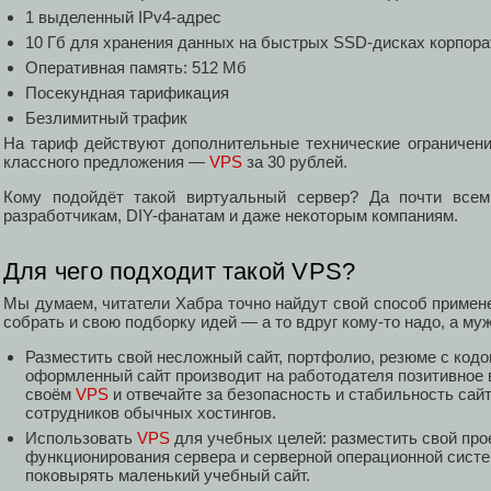
1 выделенный IPv4-адрес
10 Гб для хранения данных на быстрых SSD-дисках корпора
Оперативная память: 512 Мб
Посекундная тарификация
Безлимитный трафик
На тариф действуют дополнительные технические ограничен
классного предложения —
VPS
за 30 рублей.
Кому подойдёт такой виртуальный сервер? Да почти всем:
разработчикам, DIY-фанатам и даже некоторым компаниям.
Для чего подходит такой VPS?
Мы думаем, читатели Хабра точно найдут свой способ примен
собрать и свою подборку идей — а то вдруг кому-то надо, а му
Разместить свой несложный сайт, портфолио, резюме с кодо
оформленный сайт производит на работодателя позитивное в
своём
VPS
и отвечайте за безопасность и стабильность сай
сотрудников обычных хостингов.
Использовать
VPS
для учебных целей: разместить свой прое
функционирования сервера и серверной операционной систе
поковырять маленький учебный сайт.