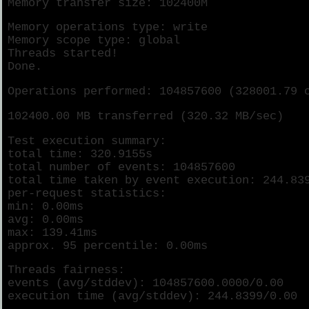
Memory transfer size: 102400M
Memory operations type: write
Memory scope type: global
Threads started!
Done.
Operations performed: 104857600 (328001.79 
102400.00 MB transferred (320.32 MB/sec)
Test execution summary:
total time: 320.9155s
total number of events: 104857600
total time taken by event execution: 244.83
per-request statistics:
min: 0.00ms
avg: 0.00ms
max: 139.41ms
approx. 95 percentile: 0.00ms
Threads fairness:
events (avg/stddev): 104857600.0000/0.00
execution time (avg/stddev): 244.8399/0.00