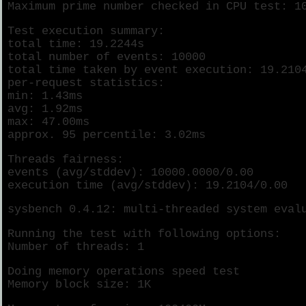
Maximum prime number checked in CPU test: 1
Test execution summary:
total time: 19.2244s
total number of events: 10000
total time taken by event execution: 19.210
per-request statistics:
min: 1.43ms
avg: 1.92ms
max: 47.00ms
approx. 95 percentile: 3.02ms
Threads fairness:
events (avg/stddev): 10000.0000/0.00
execution time (avg/stddev): 19.2104/0.00
sysbench 0.4.12: multi-threaded system eval
Running the test with following options:
Number of threads: 1
Doing memory operations speed test
Memory block size: 1K