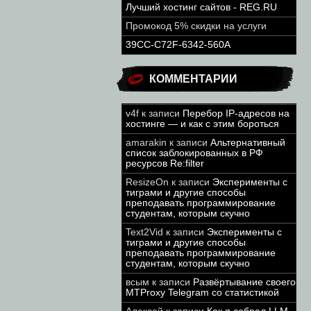
Лучший хостинг сайтов - REG.RU
Промокод 5% скидки на услуги
39CC-C72F-6342-560A
КОММЕНТАРИИ
v4f
к записи
Перебор IP-адресов на
хостинге — и как с этим бороться
amarakin
к записи
Альтернативный
список заблокированных в РФ
ресурсов Re:filter
ResizeOn
к записи
Эксперименты с
тиграми и другие способы
преподавать программирование
студентам, которым скучно
Text2Vid
к записи
Эксперименты с
тиграми и другие способы
преподавать программирование
студентам, которым скучно
всым
к записи
Развёртывание своего
MTProxy Telegram со статистикой