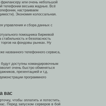
 фрилансеру или очень небольшой
ой телефонии весьма жадные. Всё
телефонии, настраиваем
димости). Экономия колоссальная.
ля управления и сбора данных с
ртуального помощника биржевой
за стабильность и безопасность
я торгов на фондовы рынках. Ну
же названного телефонного сервиса,
 будут доступны командировочным
озволит очень быстро обменяться
жников, презентацией и т.д.
 демонстрации программного
а вас
рточку, чтобы оплатить и потестить.
вас. Перед запуском серверов в бой