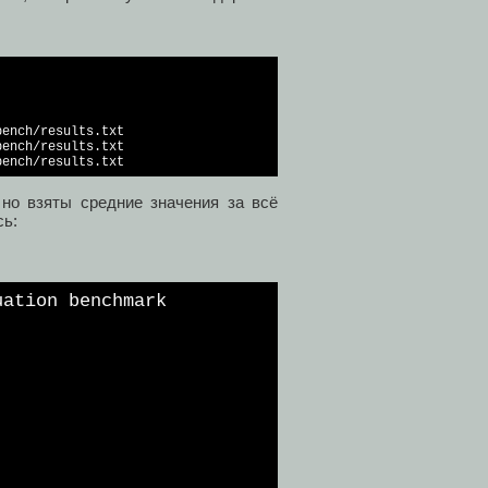
ench/results.txt

ench/results.txt

bench/results.txt
 но взяты средние значения за всё
сь:
uation benchmark