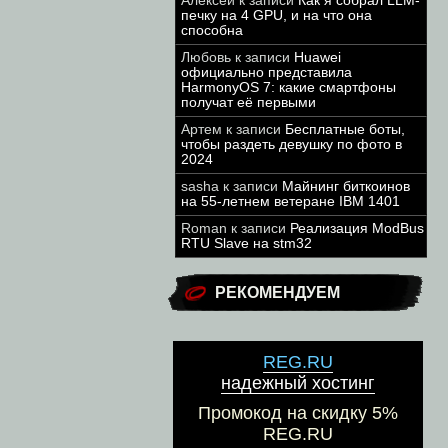
Алексей
к записи
Как я собрал LLM-
печку на 4 GPU, и на что она
способна
Любовь
к записи
Huawei
официально представила
HarmonyOS 7: какие смартфоны
получат её первыми
Артем
к записи
Бесплатные боты,
чтобы раздеть девушку по фото в
2024
sasha
к записи
Майнинг биткоинов
на 55-летнем ветеране IBM 1401
Roman
к записи
Реализация ModBus
RTU Slave на stm32
РЕКОМЕНДУЕМ
REG.RU
надежный хостинг
Промокод на скидку 5%
REG.RU