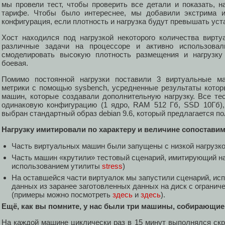
мы провели тест, чтобы проверить все детали и показать, 
тарифе. Чтобы было интереснее, мы добавили экстрима и
конфигурация, если плотность и нагрузка будут превышать ус
Хост находился под нагрузкой некоторого количества вирт
различные задачи на процессоре и активно использова
смоделировать высокую плотность размещения и нагрузк
боевая.
Помимо постоянной нагрузки поставили 3 виртуальные м
метрики с помощью sysbench, усредненные результаты котор
машин, которые создавали дополнительную нагрузку. Все т
одинаковую конфигурацию (1 ядро, RAM 512 Гб, SSD 10Гб),
выбран стандартный образ debian 9.6, который предлагается 
Нагрузку имитировали по характеру и величине сопоставим
Часть виртуальных машин были запущены с низкой нагрузк
Часть машин «крутили» тестовый сценарий, имитирующий на
использованием утилиты
stress
)
На оставшейся части виртуалок мы запустили сценарий, ис
данных из заранее заготовленных данных на диск с ограни
(примеры можно посмотреть
здесь
и
здесь
).
Ещё, как вы помните, у нас были три машины, собирающие
На каждой машине циклически раз в 15 минут выполнялся скр