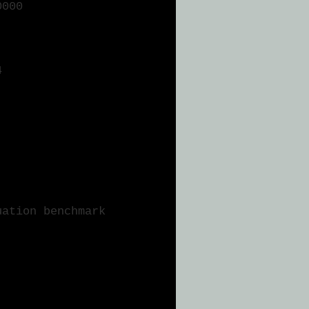
0000
4
uation benchmark