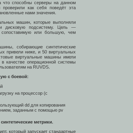
на что способны серверы на данном
 проверили как себя поведёт эта
тановленные нами значения.
уальных машин, которые выполняли
ли дисковую подсистему. Цель —
у сопоставимую или большую, чем
ашины, собирающие синтетические
ых привели ниже, и 50 виртуальных
естовые виртуальные машины имели
 в качестве операционной системы
пользователям на RUVDS.
ую с боевой:
ой
грузку на процессор (с
пользующий dd для копирования
чением, заданным с помощью pv
 синтетические метрики.
ипт, который запускает стандартные