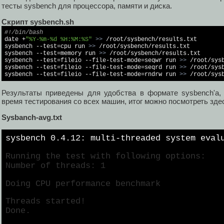
тесты sysbench для процессора, памяти и диска.
Cкрипт sysbench.sh
#!/bin/bash

date +
"%Y-%m-%d %H:%M:%S"
>> 
/root/sysbench/results.txt

sysbench --test=cpu run 
>> 
/root/sysbench/results.txt

sysbench --test=memory run 
>> 
/root/sysbench/results.txt

sysbench --test=fileio --file-test-mode=seqwr run 
>> 
/root/sysb
sysbench --test=fileio --file-test-mode=seqrd run 
>> 
/root/sysb
sysbench --test=fileio --file-test-mode=rndrw run 
>> 
/root/sys
Результаты приведены для удобства в формате sysbench'а,
время тестирования со всех машин, итог можно посмотреть зде
Sysbanch-avg.txt
sysbench 0.4.12: multi-threaded system eval
Running the test with following options:
Number of threads: 1
Doing CPU performance benchmark
Threads started!
Done.