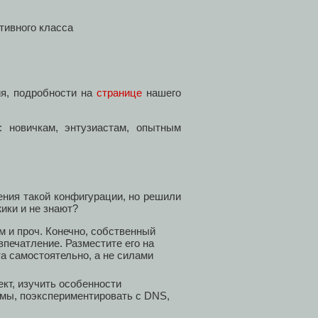
тивного класса
ия, подробности на
странице
нашего
 новичкам, энтузиастам, опытным
ения такой конфигурации, но решили
жики и не знают?
м и проч. Конечно, собственный
печатление. Разместите его на
та самостоятельно, а не силами
кт, изучить особенности
мы, поэкспериментировать с DNS,