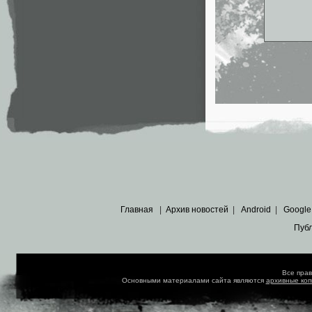
Главная
|
Архив новостей
|
Android
|
Google
Пуб
Все пра
Основными материалами сайта являются
архивные ко