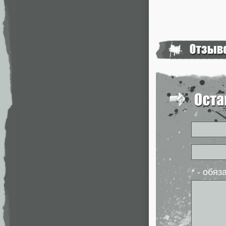
* - обя