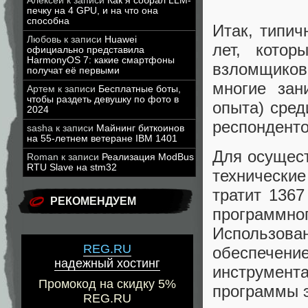
Алексей
к записи
Как я собрал LLM-
печку на 4 GPU, и на что она
способна
Итак, типич
Любовь
к записи
Huawei
лет, котор
официально представила
HarmonyOS 7: какие смартфоны
взломщико
получат её первыми
многие зан
Артем
к записи
Бесплатные боты,
чтобы раздеть девушку по фото в
опыта) сред
2024
респонденто
sasha
к записи
Майнинг биткоинов
на 55-летнем ветеране IBM 1401
Для осущес
Roman
к записи
Реализация ModBus
RTU Slave на stm32
техниче
тратит 136
РЕКОМЕНДУЕМ
программ
Использован
REG.RU
обеспечен
надежный хостинг
инструмен
Промокод на скидку 5%
программы 
REG.RU