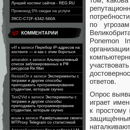
том, какова
Лучший хостинг сайтов - REG.RU
репутацио
Промокод 5% скидки на услуги
потребности
39CC-C72F-6342-560A
по угроза
Великобрит
КОММЕНТАРИИ
Ponemon In
организац
v4f
к записи
Перебор IP-адресов на
хостинге — и как с этим бороться
компьютер
amarakin
к записи
Альтернативный
участвова
список заблокированных в РФ
ресурсов Re:filter
достовернос
ResizeOn
к записи
Эксперименты с
ответов.
тиграми и другие способы
преподавать программирование
студентам, которым скучно
Опрос выяв
Text2Vid
к записи
Эксперименты с
играет име
тиграми и другие способы
преподавать программирование
к простому 
студентам, которым скучно
защищённ
всым
к записи
Развёртывание своего
MTProxy Telegram со статистикой
наталкивают