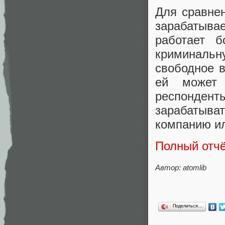
Для сравне
зарабатыва
работает б
криминаль
свободное в
ей может 
респондент
зарабатыва
компанию ил
Полный отчё
Автор: atomlib
Поделиться…