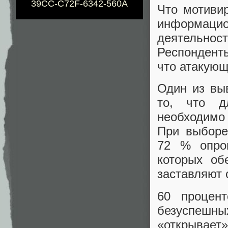
39CC-C72F-6342-560A
Что мотиви
информаци
деятельнос
Респонденты
что атакующ
Один из вы
то, что д
необходимо 
При выборе
72 % опро
которых об
заставляют 
60 процен
безуспешн
«открывает