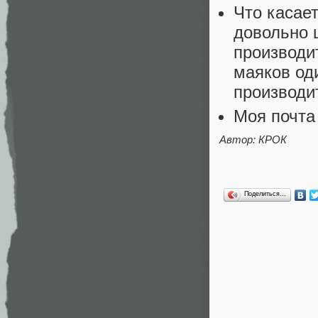
Что касае
довольно 
производи
маяков оди
производи
Моя почта
Автор: КРОК
Поделиться…