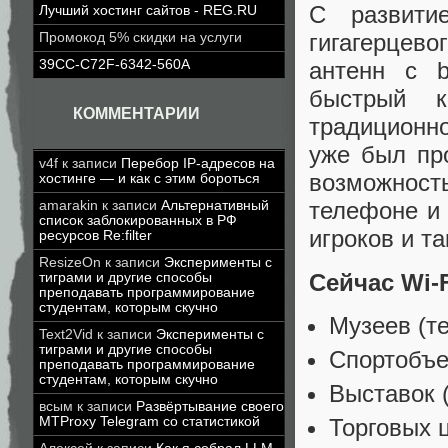
С развитие
Лучший хостинг сайтов - REG.RU
гигагерцев
Промокод 5% скидки на услуги
39CC-C72F-6342-560A
антенн с b
быстрый к
КОММЕНТАРИИ
традиционн
уже был пр
v4f
к записи
Перебор IP-адресов на
возможност
хостинге — и как с этим бороться
телефоне и 
amarakin
к записи
Альтернативный
список заблокированных в РФ
игроков и та
ресурсов Re:filter
ResizeOn
к записи
Эксперименты с
Сейчас Wi-
тиграми и другие способы
преподавать программирование
студентам, которым скучно
Музеев (те
Text2Vid
к записи
Эксперименты с
тиграми и другие способы
Спортобъе
преподавать программирование
студентам, которым скучно
Выставок (
всым
к записи
Развёртывание своего
Торговых ц
MTProxy Telegram со статистикой