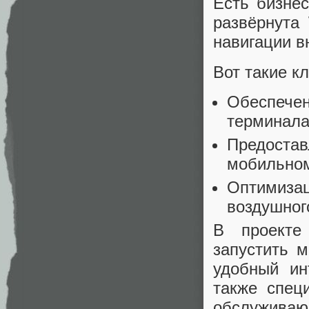
Есть бизнес
развёрнута 
навигации в
Вот такие к
Обеспечен
терминала
Предостав
мобильном
Оптимизац
воздушног
В проекте 
запустить 
удобный ин
также спец
обслужива