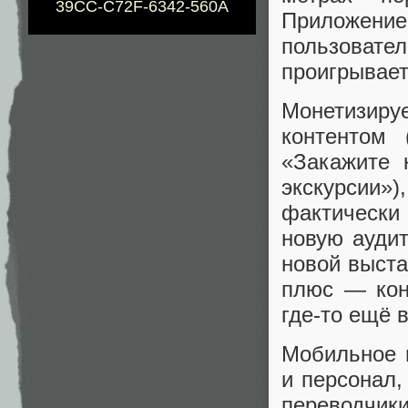
39CC-C72F-6342-560A
Приложени
пользовате
проигрывает
Монетизир
контентом
«Закажите 
экскурсии»
фактически
новую ауди
новой выста
плюс — кон
где-то ещё 
Мобильное 
и персонал,
переводчики