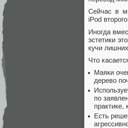
Сейчас в м
iPod второг
Иногда вмес
эстетики эт
кучи лишних
Что касаетс
Маяки очен
дерево поч
Использует
по заявлен
практике, 
Есть реше
агрессивн