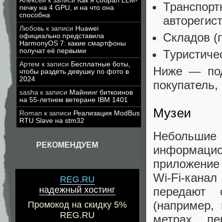
Алексей
к записи
Как я собрал LLM-
Транспорт
печку на 4 GPU, и на что она
способна
авторегист
Любовь
к записи
Huawei
Складов (п
официально представила
HarmonyOS 7: какие смартфоны
получат её первыми
Туристичес
Артем
к записи
Бесплатные боты,
Ниже — под
чтобы раздеть девушку по фото в
2024
покупатель, 
sasha
к записи
Майнинг биткоинов
на 55-летнем ветеране IBM 1401
Музеи
Roman
к записи
Реализация ModBus
RTU Slave на stm32
Небольшие 
РЕКОМЕНДУЕМ
информаци
приложение 
Wi-Fi-кана
REG.RU
передают 
надежный хостинг
(например,
Промокод на скидку 5%
REG.RU
метрах пе