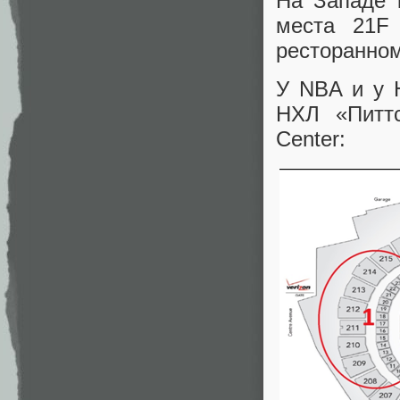
На Западе 
места 21F
ресторанном
У NBA и у 
НХЛ «Питт
Center: