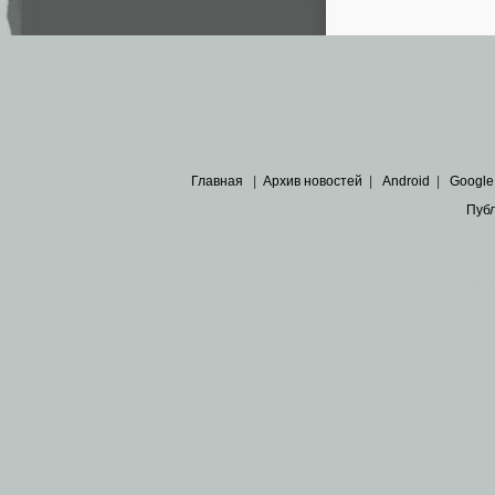
Главная
|
Архив новостей
|
Android
|
Google
Пуб
Все пра
Основными материалами сайта являются
архивные ко