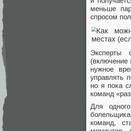
и получаетс
меньше пар
спросом пол
Эксперты 
(включение 
нужное вре
управлять 
но я пока 
команд «раз
Для одног
болельщик
команд, ст
моментов, 