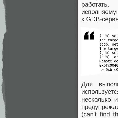
работать,
исполняемую
к GDB-серве
 (gdb) set
 The targe
 (gdb) set
 The targe
 (gdb) set
 (gdb) tar
 Remote de
 0xbfc0040
 => 0xbfc
Для выпол
используе
несколько 
предупрежд
(can't find 