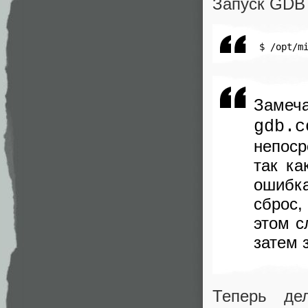
Запуск GDB 
 $ /opt/m
Зам
gdb.c
непоср
так ка
ошибк
сброс,
этом с
затем 
Теперь д