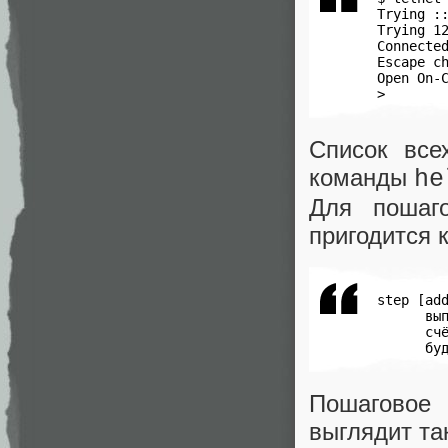
 Trying ::
 Trying 12
 Connected
 Escape ch
 Open On-C
 >
Список все
команды
he
Для пошаго
пригодится
 step [add
       вып
       счё
       бу
Пошаговое 
выглядит та