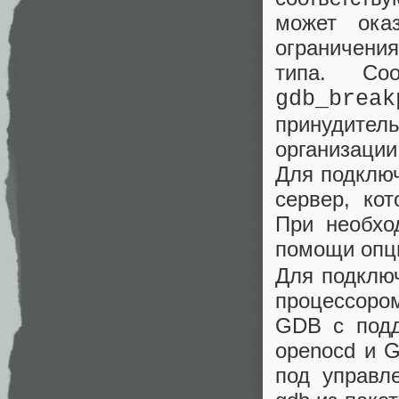
может ока
ограничения
типа. Со
gdb_break
принудител
организации
Для подклю
сервер, ко
При необхо
помощи оп
Для подключ
процессоро
GDB с подд
openocd и 
под управле