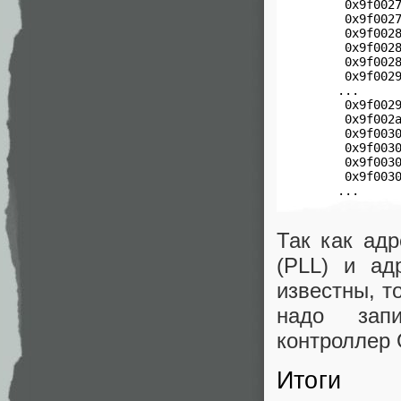
  0x9f0027
  0x9f0027
  0x9f0028
  0x9f0028
  0x9f0028
  0x9f0029
 ...

  0x9f0029
  0x9f002a
  0x9f0030
  0x9f0030
  0x9f0030
  0x9f0030
 ...
Так как адр
(PLL) и ад
известны, т
надо запи
контроллер 
Итоги