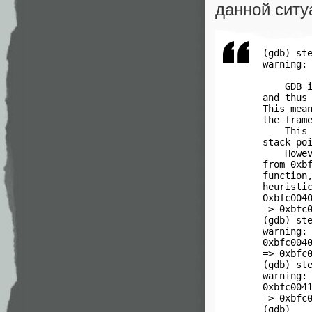
данной ситу
 (gdb) ste
 warning: 
     GDB i
 and thus 
 This mean
 the frame
     This 
 stack poi
     Howev
 from 0xbf
 function,
 heuristic
 0xbfc0040
 => 0xbfc0
 (gdb) ste
 warning: 
 0xbfc0040
 => 0xbfc0
 (gdb) ste
 warning: 
 0xbfc0041
 => 0xbfc0
 (gdb)