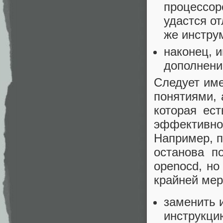
процессор
удастся о
же инстру
наконец, 
дополнени
Следует име
понятиями, 
которая ес
эффективно
Например, п
останова п
openocd, но
крайней мер
заменить 
инструкци