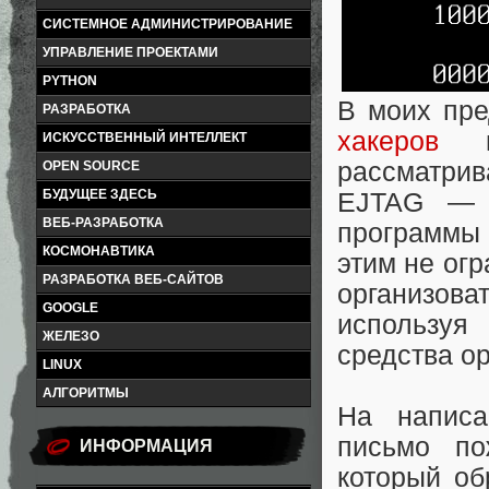
СИСТЕМНОЕ АДМИНИСТРИРОВАНИЕ
УПРАВЛЕНИЕ ПРОЕКТАМИ
PYTHON
В моих пр
РАЗРАБОТКА
хакеров
ИСКУССТВЕННЫЙ ИНТЕЛЛЕКТ
рассматри
OPEN SOURCE
БУДУЩЕЕ ЗДЕСЬ
EJTAG — 
ВЕБ-РАЗРАБОТКА
программы
КОСМОНАВТИКА
этим не ог
РАЗРАБОТКА ВЕБ-САЙТОВ
организова
GOOGLE
используя
ЖЕЛЕЗО
средства o
LINUX
АЛГОРИТМЫ
На написа
письмо по
ИНФОРМАЦИЯ
который об