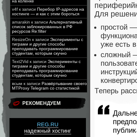
на коленке
периферийн
v4f
к записи
Перебор IP-адресов на
Для решени
хостинге — и как с этим бороться
amarakin
к записи
Альтернативный
простой —
список заблокированных в РФ
ресурсов Re:filter
функциона
ResizeOn
к записи
Эксперименты с
уже есть 
тиграми и другие способы
преподавать программирование
сложный —
студентам, которым скучно
пользоват
Text2Vid
к записи
Эксперименты с
тиграми и другие способы
инструкци
преподавать программирование
студентам, которым скучно
конвертир
всым
к записи
Развёртывание своего
MTProxy Telegram со статистикой
Теперь расс
РЕКОМЕНДУЕМ
Даль
предп
REG.RU
публи
надежный хостинг