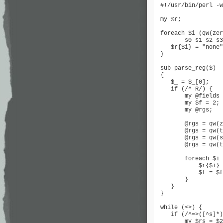
 #!/usr/bin/perl -w

 my %r;

 foreach $i (qw(zer
        s0 s1 s2 s3
    $r{$i} = "none"
 }

 sub parse_reg($)

 {

    $_ = $_[0];

    if (/^ R/) {

        my @fields 
        my $f = 2;

        my @rgs;

        @rgs = qw(z
        @rgs = qw(t
        @rgs = qw(s
        @rgs = qw(t
        foreach $i 
            $r{$i} 
            $f = $f
        }

    }

 }

 while (<>) {

    if (/^=>([^s]*)
        my $rs = $2