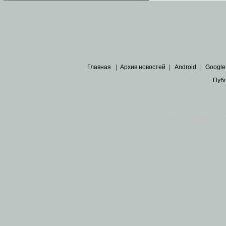
Главная
|
Архив новостей
|
Android
|
Google
Пуб
Все пра
Основными материалами сайта являются
архивные ко