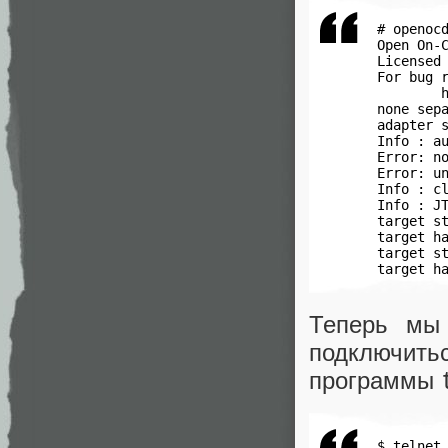
 # openocd
 Open On-C
 Licensed 
 For bug r
         h
 none sepa
 adapter s
 Info : a
 Error: no
 Error: u
 Info : cl
 Info : J
 target st
 target ha
 target st
 target h
Теперь мы
подключить
программы
 $ telnet 