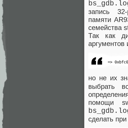
bs_gdb.lo
запись 32-
памяти AR93
семейства s
Так как ди
аргументов
 => 0xbfc
но не их з
выбрать в
определени
помощи s
bs_gdb.lo
сделать при