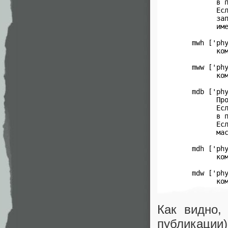
       в п
       Есл
       зап
       име
 mwh ['phy
       ком
 mww ['phy
       ком
 mdb ['phy
       Про
       Есл
       в п
       Есл
       мас
 mdh ['phy
       ком
 mdw ['phy
       ко
Как видно,
публикац