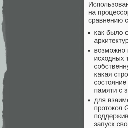
Использова
на процессо
сравнению с
как было 
архитекту
возможно 
исходных т
собственн
какая стр
состояние
памяти с 
для взаим
протокол G
поддержив
запуск св