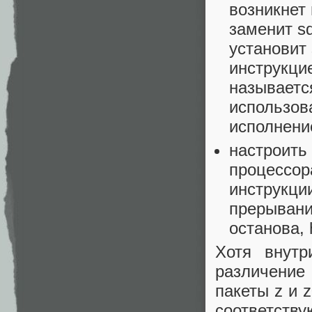
возникнет
заменит s
установит
инструкцие
называется
использов
исполнени
настроить
процессор
инструкци
прерывани
останова, 
Хотя внутр
различение 
пакеты z и 
соответств