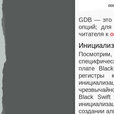
          
       00
GDB — это 
опций; для
читателя к
о
Инициализ
Посмотри
специфическ
плате Blac
регистры 
инициализ
чрезвычайно
Black Swif
инициализа
создании аль