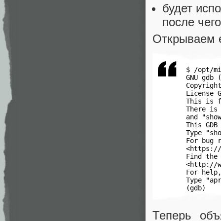
будет испо
после чег
Открываем 
 $ /opt/mi
 GNU gdb (
 Copyright
 License G
 This is f
 There is 
 and "show
 This GDB 
 Type "sho
 For bug r
 <https://
 Find the 
 <http://w
 For help,
 Type "apr
 (gdb)
Теперь об