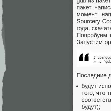
gdb из паке
пакет напи
момент нап
Sourcery Co
года, скача
Попробуем и
Запустим op
 # openocd
 > -c "gd
Последние д
будут испо
того, что 
соответств
будут);