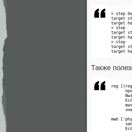
 > step 0x
 target st
 target ha
 > step

 target st
 target ha
 > step

 target st
 target h
Также поле
 reg [(reg
       про
       Выз
       Есл
       выч
       зна
 mwb ['phy
       зап
       Есл