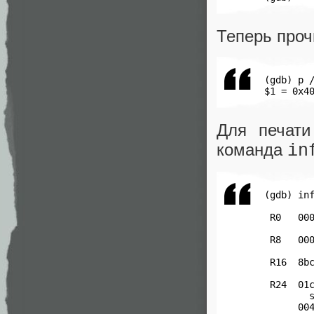
Теперь проч
 (gdb) p /
 $1 = 0x4
Для печати
команда
in
 (gdb) inf
          
  R0   000
          
  R8   000
          
  R16  8bc
          
  R24  01c
         s
       004