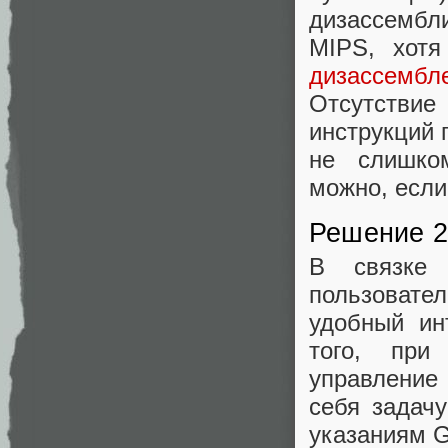
дизассембл
MIPS, хот
дизассембл
Отсутствие
инструкций 
не слишко
можно, если
Решение 2
В связке
пользоват
удобный ин
того, при
управление
себя задач
указаниям 