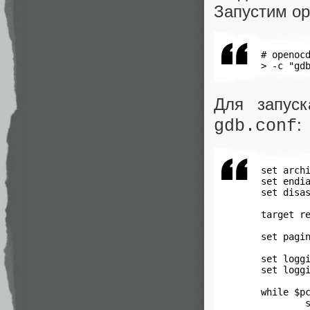
Запустим op
 # openocd
 > -c "gd
Для запус
:
gdb.conf
 set archi
 set endia
 set disas
 target re
 set pagin
 set loggi
 set loggi
 while $pc
         s