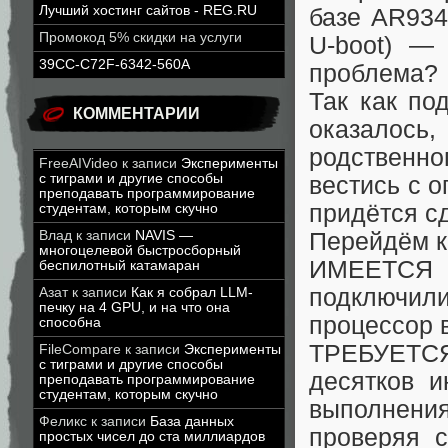
Лучший хостинг сайтов - REG.RU
базе AR934
Промокод 5% скидки на услуги
U-boot) —
39CC-C72F-6342-560A
проблема?
Так как по
КОММЕНТАРИИ
оказалось,
родственн
FreeAIVideo
к записи
Эксперименты
с тиграми и другие способы
вестись с о
преподавать программирование
придётся с
студентам, которым скучно
Влад
к записи
NAVIS —
Перейдём к
многоцелевой быстросборный
ИМЕЕТСЯ 
беспилотный катамаран
подключили
Азат
к записи
Как я собрал LLM-
печку на 4 GPU, и на что она
процессор 
способна
ТРЕБУЕТС
FileCompare
к записи
Эксперименты
с тиграми и другие способы
десятков и
преподавать программирование
студентам, которым скучно
выполнени
Феликс
к записи
База данных
проверяя с
простых чисел до ста миллиардов