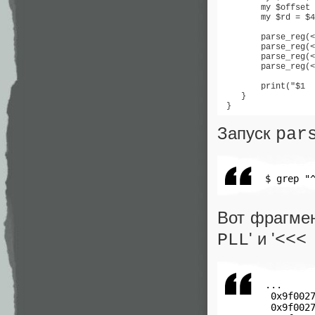
        my $offset 
        my $rd = $4
        parse_reg(<
        parse_reg(<
        parse_reg(<
        parse_reg(<
        print("$1  
    }

 }
Запуск
par
 $ grep "
Вот фрагме
' и '
PLL
<<<
 ...

  0x9f0027
  0x9f0027