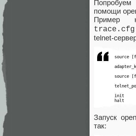
Попробуем п
помощи ope
Пример к
trace.cfg
telnet-серве
 source [f
 adapter_k
 source [f
 telnet_po
 init

 halt
Запуск open
так: