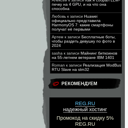
Алексей
к записи
Как я собрал LLM-
печку на 4 GPU, и на что она
способна
Любовь
к записи
Huawei
официально представила
HarmonyOS 7: какие смартфоны
получат её первыми
Артем
к записи
Бесплатные боты,
чтобы раздеть девушку по фото в
2024
sasha
к записи
Майнинг биткоинов
на 55-летнем ветеране IBM 1401
Roman
к записи
Реализация ModBus
RTU Slave на stm32
РЕКОМЕНДУЕМ
REG.RU
надежный хостинг
Промокод на скидку 5%
REG.RU