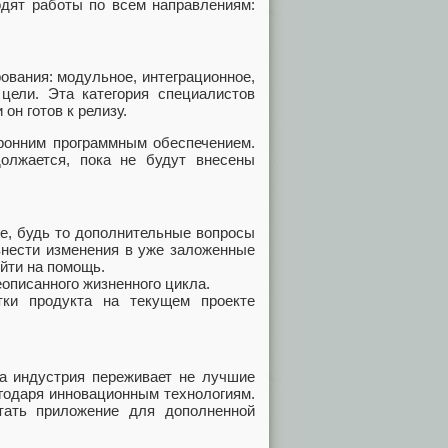
одят работы по всем направлениям:
вания: модульное, интеграционное,
цели. Эта категория специалистов
он готов к релизу.
оронним программным обеспечением.
олжается, пока не будут внесены
е, будь то дополнительные вопросы
внести изменения в уже заложенные
йти на помощь.
описанного жизненного цикла.
ки продукта на текущем проекте
та индустрия переживает не лучшие
годаря инновационным технологиям.
тать приложение для дополненной