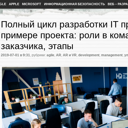
GLE
APPLE
MICROSOFT
ИНФОРМАЦИОННАЯ БЕЗОПАСНОСТЬ
ВЕБ – РАЗР
Полный цикл разработки IT п
примере проекта: роли в ком
заказчика, этапы
2019-07-01
в 9:31
, рубрики:
agile
,
AR
,
AR и VR
,
development
,
management
,
у