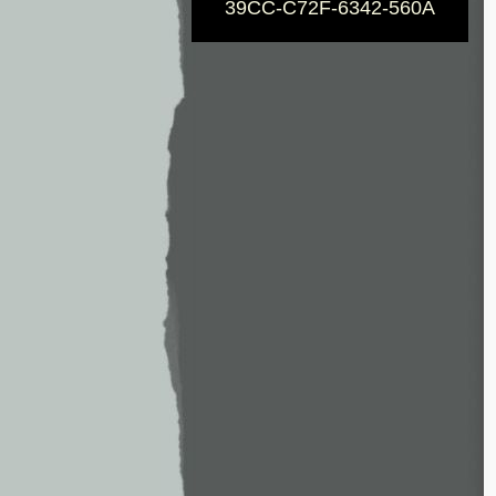
39CC-C72F-6342-560A