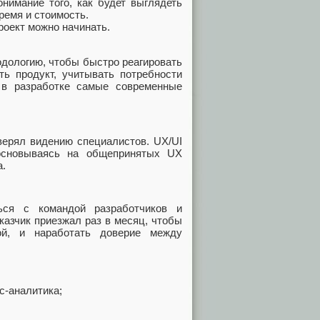
онимание того, как будет выглядеть
ремя и стоимость.
проект можно начинать.
одологию, чтобы быстро реагировать
ть продукт, учитывать потребности
 в разработке самые современные
верял видению специалистов. UX/UI
основываясь на общепринятых UX
а.
ься с командой разработчиков и
казчик приезжал раз в месяц, чтобы
ой, и наработать доверие между
с-аналитика;