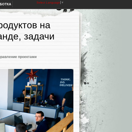
Select Language
▼
АБОТКА
родуктов на
анде, задачи
правление проектами