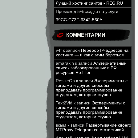
Лучший хостинг сайтов - REG.RU
Промокод 5% скидки на услуги
39CC-C72F-6342-560A
КОММЕНТАРИИ
v4f
к записи
Перебор IP-адресов на
хостинге — и как с этим бороться
amarakin
к записи
Альтернативный
список заблокированных в РФ
ресурсов Re:filter
ResizeOn
к записи
Эксперименты с
тиграми и другие способы
преподавать программирование
студентам, которым скучно
Text2Vid
к записи
Эксперименты с
тиграми и другие способы
преподавать программирование
студентам, которым скучно
всым
к записи
Развёртывание своего
MTProxy Telegram со статистикой