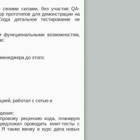
е своими силами, без участия QA-
ор прототипов для демонстрации на
огда детальное тестирование не
и функциональными возможностям,
к:
 менеджера до этого;
ией, работал с сетью и
дения:
 провожу рецензию кода, планирую
предложил проводить юнит-тесты с
 Я также ввожу в курс дела новых