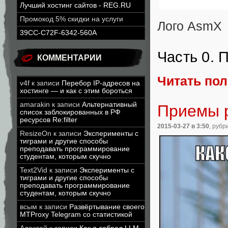
Лучший хостинг сайтов - REG.RU
Промокод 5% скидки на услуги
Лого AsmX
39CC-C72F-6342-560A
Часть 0. 
КОММЕНТАРИИ
Читать по
v4f
к записи
Перебор IP-адресов на
хостинге — и как с этим бороться
amarakin
к записи
Альтернативный
Приемы 
список заблокированных в РФ
ресурсов Re:filter
2015-03-27
в 3:50
, рубр
ResizeOn
к записи
Эксперименты с
тиграми и другие способы
преподавать программирование
студентам, которым скучно
Text2Vid
к записи
Эксперименты с
тиграми и другие способы
преподавать программирование
студентам, которым скучно
всым
к записи
Развёртывание своего
MTProxy Telegram со статистикой