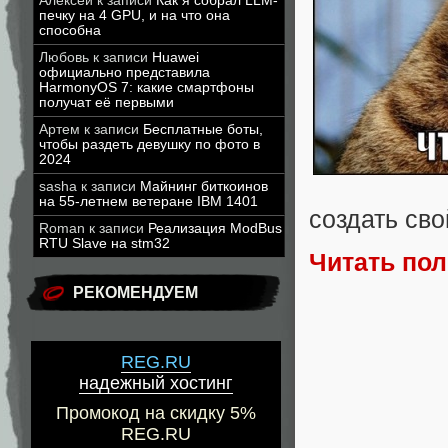
Алексей
к записи
Как я собрал LLM-
печку на 4 GPU, и на что она
способна
Любовь
к записи
Huawei
официально представила
HarmonyOS 7: какие смартфоны
получат её первыми
Артем
к записи
Бесплатные боты,
чтобы раздеть девушку по фото в
2024
sasha
к записи
Майнинг биткоинов
на 55-летнем ветеране IBM 1401
создать сво
Roman
к записи
Реализация ModBus
RTU Slave на stm32
Читать по
РЕКОМЕНДУЕМ
REG.RU
надежный хостинг
Промокод на скидку 5%
REG.RU