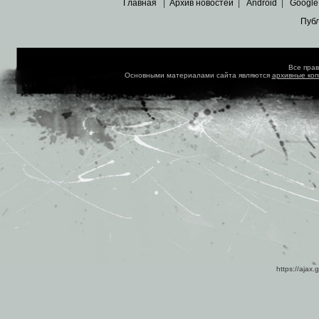
Главная
|
Архив новостей
|
Android
|
Google
Пуб
Все пра
Основными материалами сайта являются
архивные ко
https://ajax.