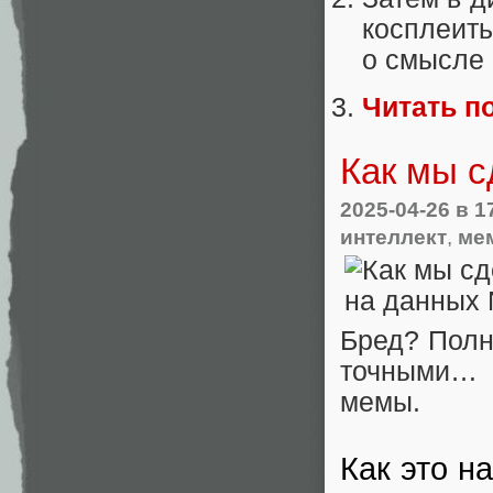
косплеи
о смысле
Читать п
Как мы с
2025-04-26
в 1
интеллект
,
ме
Бред? Полн
точными… 
мемы.
Как это н