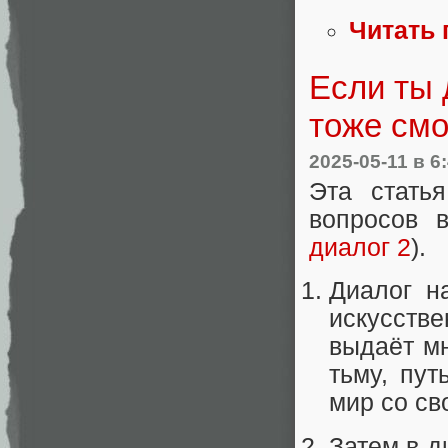
Читать 
Если ты 
тоже смо
2025-05-11
в 6
Эта стать
вопросов в
диалог 2
).
Диалог н
искусстве
выдаёт м
тьму, пут
мир со св
Затем в д