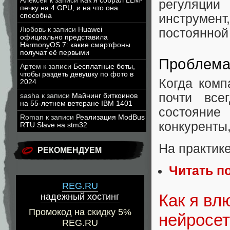
Алексей
к записи
Как я собрал LLM-
регуляци
печку на 4 GPU, и на что она
способна
инструмент
Любовь
к записи
Huawei
постоянной
официально представила
HarmonyOS 7: какие смартфоны
получат её первыми
Проблем
Артем
к записи
Бесплатные боты,
чтобы раздеть девушку по фото в
Когда комп
2024
почти все
sasha
к записи
Майнинг биткоинов
на 55-летнем ветеране IBM 1401
состояние
Roman
к записи
Реализация ModBus
конкуренты
RTU Slave на stm32
На практике
РЕКОМЕНДУЕМ
Читать п
REG.RU
Как я вл
надежный хостинг
Промокод на скидку 5%
нейросет
REG.RU