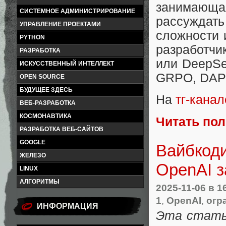
занимающая
СИСТЕМНОЕ АДМИНИСТРИРОВАНИЕ
рассуждать
УПРАВЛЕНИЕ ПРОЕКТАМИ
сложности 
PYTHON
разработчи
РАЗРАБОТКА
или DeepSe
ИСКУССТВЕННЫЙ ИНТЕЛЛЕКТ
GRPO, DAPO
OPEN SOURCE
БУДУЩЕЕ ЗДЕСЬ
На
тг-кана
ВЕБ-РАЗРАБОТКА
КОСМОНАВТИКА
Читать по
РАЗРАБОТКА ВЕБ-САЙТОВ
GOOGLE
Вайбкоди
ЖЕЛЕЗО
OpenAI з
LINUX
АЛГОРИТМЫ
2025-11-06
в 1
1
,
OpenAI
,
огр
ИНФОРМАЦИЯ
Эта стат