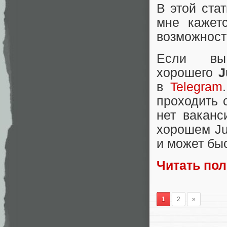
В этой ста
мне кажет
возможност
Если 
хорошего
J
в
Telegram
проходить 
нет ваканс
хорошем Ju
и может быс
Читать по
1
2
»