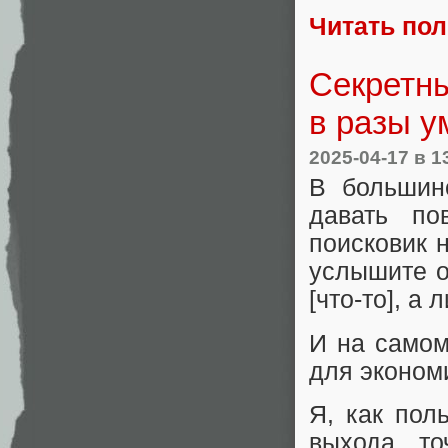
Читать по
Секретн
в разы у
2025-04-17
в 1
В большин
давать по
поисковик 
услышите о
[что-то], а
И на самом
для эконом
Я, как пол
выхода, т