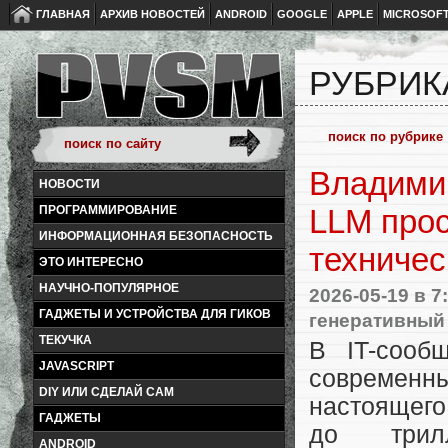
ГЛАВНАЯ
АРХИВ НОВОСТЕЙ
ANDROID
GOOGLE
APPLE
MICROSOF
РУБРИК
Владими
НОВОСТИ
ПРОГРАММИРОВАНИЕ
LLM прос
ИНФОРМАЦИОННАЯ БЕЗОПАСНОСТЬ
техничес
ЭТО ИНТЕРЕСНО
НАУЧНО-ПОПУЛЯРНОЕ
2026-05-19
в 7
ГАДЖЕТЫ И УСТРОЙСТВА ДЛЯ ГИКОВ
генеративный
ТЕКУЧКА
В IT-сооб
JAVASCRIPT
современн
DIY ИЛИ СДЕЛАЙ САМ
настоящего
ГАДЖЕТЫ
до трил
ANDROID