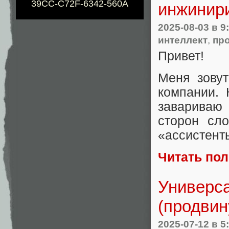
39CC-C72F-6342-560A
инжинир
2025-08-03
в 9
интеллект
,
пр
Привет!
Меня зовут
компании. 
завариваю 
сторон сло
«ассистент
Читать по
Универса
(продвин
2025-07-12
в 5