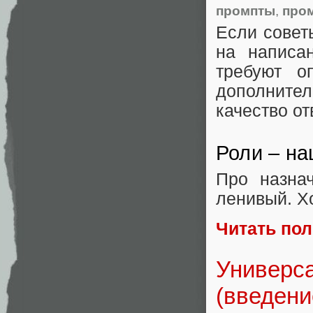
промпты
,
про
Если совет
на написа
требуют о
дополнител
качество от
Роли – на
Про назна
ленивый. Хо
Читать по
Универса
(введени