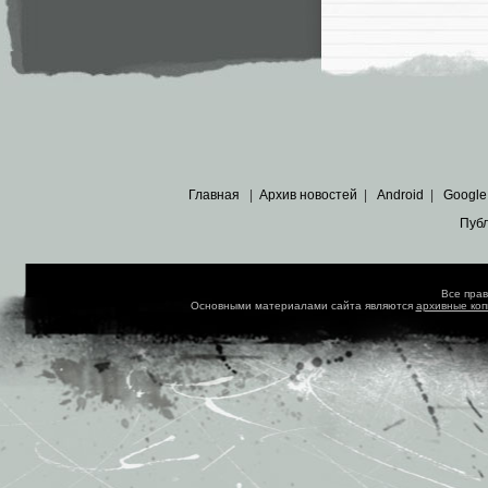
Главная
|
Архив новостей
|
Android
|
Google
Пуб
Все пра
Основными материалами сайта являются
архивные ко