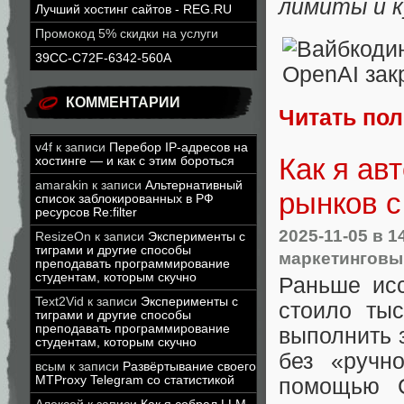
лимиты и к
Лучший хостинг сайтов - REG.RU
Промокод 5% скидки на услуги
39CC-C72F-6342-560A
КОММЕНТАРИИ
Читать по
v4f
к записи
Перебор IP-адресов на
Как я ав
хостинге — и как с этим бороться
amarakin
к записи
Альтернативный
рынков 
список заблокированных в РФ
ресурсов Re:filter
2025-11-05
в 1
ResizeOn
к записи
Эксперименты с
тиграми и другие способы
маркетинговы
преподавать программирование
студентам, которым скучно
Раньше ис
Text2Vid
к записи
Эксперименты с
стоило ты
тиграми и другие способы
преподавать программирование
выполнить з
студентам, которым скучно
без «ручн
всым
к записи
Развёртывание своего
MTProxy Telegram со статистикой
помощью C