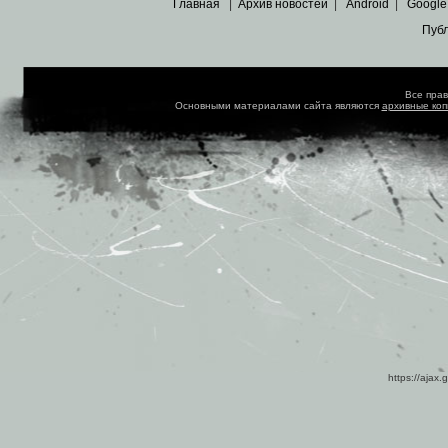
Главная
|
Архив новостей
|
Android
|
Google
Пуб
Все пра
Основными материалами сайта являются
архивные ко
https://ajax.