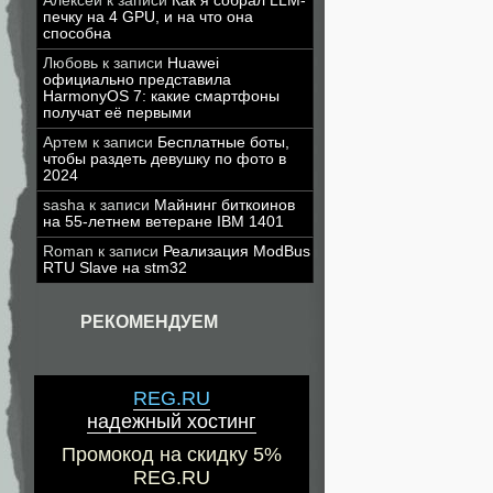
Алексей
к записи
Как я собрал LLM-
печку на 4 GPU, и на что она
способна
Любовь
к записи
Huawei
официально представила
HarmonyOS 7: какие смартфоны
получат её первыми
Артем
к записи
Бесплатные боты,
чтобы раздеть девушку по фото в
2024
sasha
к записи
Майнинг биткоинов
на 55-летнем ветеране IBM 1401
Roman
к записи
Реализация ModBus
RTU Slave на stm32
РЕКОМЕНДУЕМ
REG.RU
надежный хостинг
Промокод на скидку 5%
REG.RU