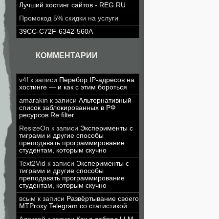
Лучший хостинг сайтов - REG.RU
Промокод 5% скидки на услуги
39CC-C72F-6342-560A
КОММЕНТАРИИ
v4f
к записи
Перебор IP-адресов на
хостинге — и как с этим бороться
amarakin
к записи
Альтернативный
список заблокированных в РФ
ресурсов Re:filter
ResizeOn
к записи
Эксперименты с
тиграми и другие способы
преподавать программирование
студентам, которым скучно
Text2Vid
к записи
Эксперименты с
тиграми и другие способы
преподавать программирование
студентам, которым скучно
всым
к записи
Развёртывание своего
MTProxy Telegram со статистикой