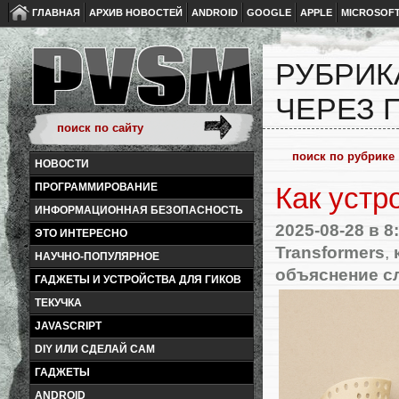
ГЛАВНАЯ
АРХИВ НОВОСТЕЙ
ANDROID
GOOGLE
APPLE
MICROSOF
РУБРИК
ЧЕРЕЗ 
НОВОСТИ
ПРОГРАММИРОВАНИЕ
Как устр
ИНФОРМАЦИОННАЯ БЕЗОПАСНОСТЬ
2025-08-28
в 8
ЭТО ИНТЕРЕСНО
Transformers
,
НАУЧНО-ПОПУЛЯРНОЕ
объяснение с
ГАДЖЕТЫ И УСТРОЙСТВА ДЛЯ ГИКОВ
ТЕКУЧКА
JAVASCRIPT
DIY ИЛИ СДЕЛАЙ САМ
ГАДЖЕТЫ
ANDROID