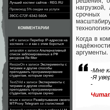
решения, о
Лучший хостинг сайтов - REG.RU
нагрузкой,
Промокод 5% скидки на услуги
срочных 
39CC-C72F-6342-560A
масштабир
технология
КОММЕНТАРИИ
Когда в ко
v4f
к записи
Перебор IP-адресов на
хостинге — и как с этим бороться
надёжност
amarakin
к записи
Альтернативный
аргументы.
список заблокированных в РФ
ресурсов Re:filter
ResizeOn
к записи
Эксперименты с
тиграми и другие способы
-
Мне к
преподавать программирование
студентам, которым скучно
-
Я уве
Text2Vid
к записи
Эксперименты с
-
тиграми и другие способы
преподавать программирование
студентам, которым скучно
Читат
всым
к записи
Развёртывание своего
MTProxy Telegram со статистикой