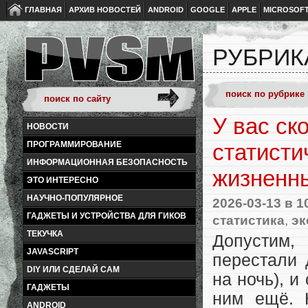
ГЛАВНАЯ
АРХИВ НОВОСТЕЙ
ANDROID
GOOGLE
APPLE
MICROSOF
РУБРИК
У вас ск
НОВОСТИ
ПРОГРАММИРОВАНИЕ
статисти
ИНФОРМАЦИОННАЯ БЕЗОПАСНОСТЬ
жизненн
ЭТО ИНТЕРЕСНО
НАУЧНО-ПОПУЛЯРНОЕ
2026-03-13
в 1
ГАДЖЕТЫ И УСТРОЙСТВА ДЛЯ ГИКОВ
статистика
,
эк
ТЕКУЧКА
Допустим,
JAVASCRIPT
перестали 
DIY ИЛИ СДЕЛАЙ САМ
на ночь), и
ГАДЖЕТЫ
ним ещё. 
ANDROID