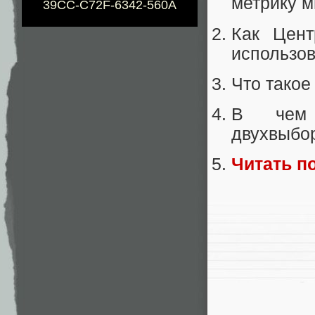
метрику м
39CC-C72F-6342-560A
Как Цент
использов
Что такое
В чем 
двухвыбо
Читать п