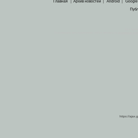
Главная
|
Архив новостей
|
Android
|
Google
Пуб
Все пра
Основными материалами сайта являются
архивные ко
https://ajax.