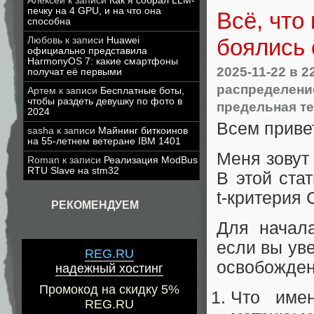
Алексей
к записи
Как я собрал LLM-
печку на 4 GPU, и на что она
Всё, что 
способна
боялись 
Любовь
к записи
Huawei
официально представила
HarmonyOS 7: какие смартфоны
2025-11-22
в 2
получат её первыми
распределени
Артем
к записи
Бесплатные боты,
чтобы раздеть девушку по фото в
предельная т
2024
Всем приве
sasha
к записи
Майнинг биткоинов
на 55-летнем ветеране IBM 1401
Меня зовут
Roman
к записи
Реализация ModBus
RTU Slave на stm32
В этой ста
t‑критерия 
РЕКОМЕНДУЕМ
Для начала
если вы уве
REG.RU
освобождены
надежный хостинг
Промокод на скидку 5%
Что имен
REG.RU