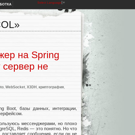
Select Language
▼
АБОТКА
COL»
ер на Spring
 сервер не
to
,
WebSocket
,
X3DH
,
криптография
,
ng Boot, базы данных, интеграции,
терфейсом.
пользуюсь мессенджерами, но плохо
greSQL, Redis — это понятно. Но что
ер доставляет сообщения, если он не