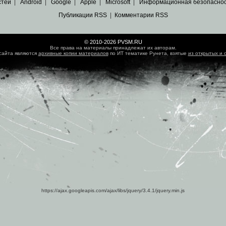
стей
|
Android
|
Google
|
Apple
|
Microsoft
|
Информационная безопасно
Публикации RSS
|
Комментарии RSS
© 2010-2026 PVSM.RU
Все права на материалы принадлежат их авторам.
сайта являются
архивные копии материалов
по ИТ тематике Рунета, взятые
из открытых и 
https://ajax.googleapis.com/ajax/libs/jquery/3.4.1/jquery.min.js