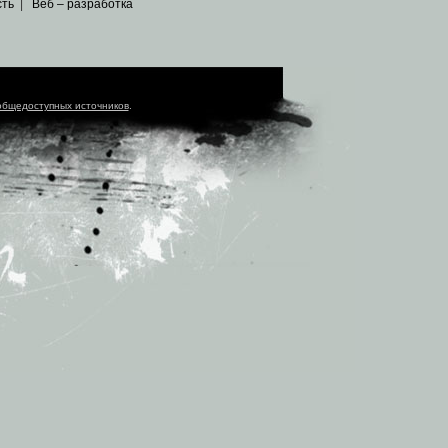
сть
|
Веб – разработка
общедоступных источников
.