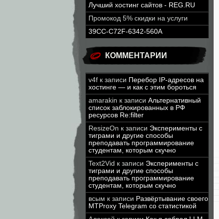
Лучший хостинг сайтов - REG.RU
Промокод 5% скидки на услуги
39CC-C72F-6342-560A
КОММЕНТАРИИ
v4f
к записи
Перебор IP-адресов на
хостинге — и как с этим бороться
amarakin
к записи
Альтернативный
список заблокированных в РФ
ресурсов Re:filter
ResizeOn
к записи
Эксперименты с
тиграми и другие способы
преподавать программирование
студентам, которым скучно
Text2Vid
к записи
Эксперименты с
тиграми и другие способы
преподавать программирование
студентам, которым скучно
всым
к записи
Развёртывание своего
MTProxy Telegram со статистикой