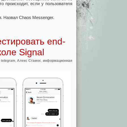
то происходит, если у пользователя
я. Назвал Chaos Messenger.
естировать end-
оле Signal
,
telegram
,
Алекс Стамос
,
информационная