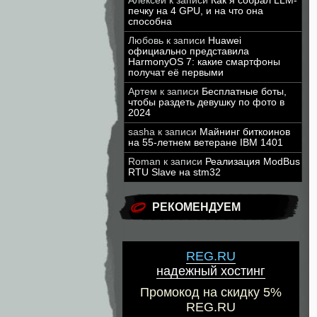
Алексей
к записи
Как я собрал LLM-
печку на 4 GPU, и на что она
способна
Любовь
к записи
Huawei
официально представила
HarmonyOS 7: какие смартфоны
получат её первыми
Артем
к записи
Бесплатные боты,
чтобы раздеть девушку по фото в
2024
sasha
к записи
Майнинг биткоинов
на 55-летнем ветеране IBM 1401
Roman
к записи
Реализация ModBus
RTU Slave на stm32
РЕКОМЕНДУЕМ
REG.RU
надежный хостинг
Промокод на скидку 5%
REG.RU