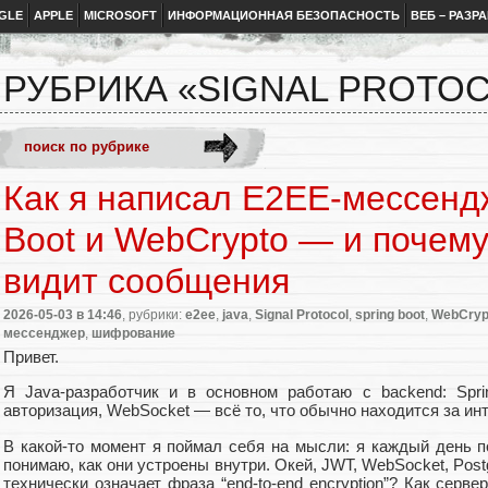
GLE
APPLE
MICROSOFT
ИНФОРМАЦИОННАЯ БЕЗОПАСНОСТЬ
ВЕБ – РАЗР
РУБРИКА «SIGNAL PROTO
Как я написал E2EE-мессендж
Boot и WebCrypto — и почему
видит сообщения
2026-05-03
в 14:46
, рубрики:
e2ee
,
java
,
Signal Protocol
,
spring boot
,
WebCryp
мессенджер
,
шифрование
Привет.
Я Java-разработчик и в основном работаю с backend: Spri
авторизация, WebSocket — всё то, что обычно находится за ин
В какой-то момент я поймал себя на мысли: я каждый день 
понимаю, как они устроены внутри. Окей, JWT, WebSocket, Post
технически означает фраза “end-to-end encryption”? Как серв