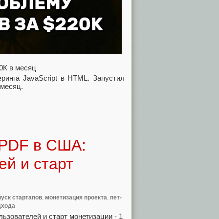
20К в месяц
ринга JavaScript в HTML. Запустил
 месяц.
 PDF в США:
ей и старт
пуск стартапов
,
монетизация проекта
,
пет-
дхода