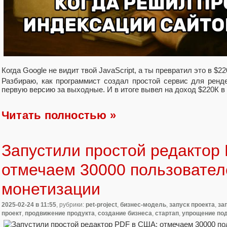
Когда Google не видит твой JavaScript, а ты превратил это в $2
Разбираю, как программист создал простой сервис для ренде
первую версию за выходные. И в итоге вывел на доход $220К в
Читать полностью »
Запустили простой редактор
отмечаем 30000 пользовател
монетизации
2025-02-24
в 11:55
, рубрики:
pet-project
,
бизнес-модель
,
запуск проекта
,
за
проект
,
продвижение продукта
,
создание бизнеса
,
стартап
,
упрощение по