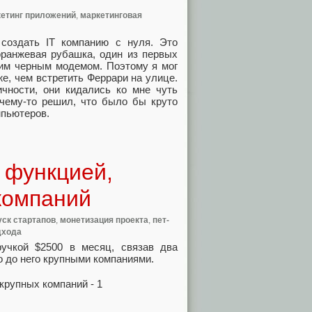
етинг приложений
,
маркетинговая
 создать IT компанию с нуля. Это
оранжевая рубашка, один из первых
им черным модемом. Поэтому я мог
же, чем встретить Феррари на улице.
чности, они кидались ко мне чуть
очему-то решил, что было бы круто
мпьютеров.
1 функцией,
компаний
уск стартапов
,
монетизация проекта
,
пет-
дхода
ручкой $2500 в месяц, связав два
о до него крупными компаниями.