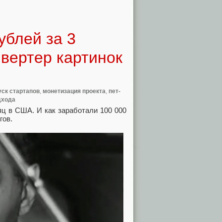
ублей за 3
нвертер картинок
уск стартапов
,
монетизация проекта
,
пет-
дхода
яц в США. И как заработали 100 000
гов.