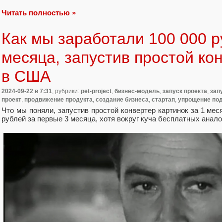
Читать полностью »
Как мы заработали 100 000 р
месяца, запустив простой ко
в США
2024-09-22
в 7:31
, рубрики:
pet-project
,
бизнес-модель
,
запуск проекта
,
зап
проект
,
продвижение продукта
,
создание бизнеса
,
стартап
,
упрощение по
Что мы поняли, запустив простой конвертер картинок за 1 мес
рублей за первые 3 месяца, хотя вокруг куча бесплатных анало