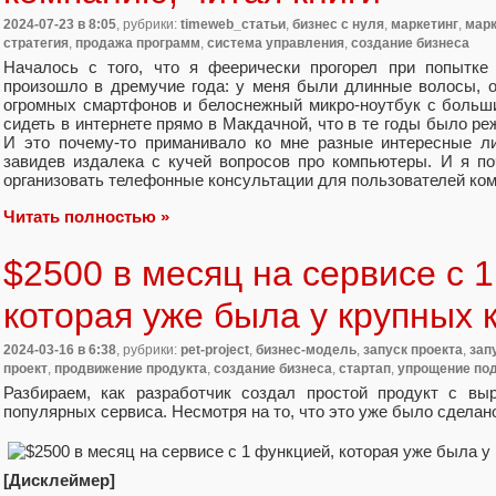
2024-07-23
в 8:05
, рубрики:
timeweb_статьи
,
бизнес с нуля
,
маркетинг
,
марк
стратегия
,
продажа программ
,
система управления
,
создание бизнеса
Началось с того, что я феерически прогорел при попытке
произошло в дремучие года: у меня были длинные волосы, 
огромных смартфонов и белоснежный микро-ноутбук с больш
сидеть в интернете прямо в Макдачной, что в те годы было ре
И это почему-то приманивало ко мне разные интересные ли
завидев издалека с кучей вопросов про компьютеры. И я п
организовать телефонные консультации для пользователей ко
Читать полностью »
$2500 в месяц на сервисе с 
которая уже была у крупных 
2024-03-16
в 6:38
, рубрики:
pet-project
,
бизнес-модель
,
запуск проекта
,
зап
проект
,
продвижение продукта
,
создание бизнеса
,
стартап
,
упрощение по
Разбираем, как разработчик создал простой продукт с вы
популярных сервиса. Несмотря на то, что это уже было сделан
[Дисклеймер]