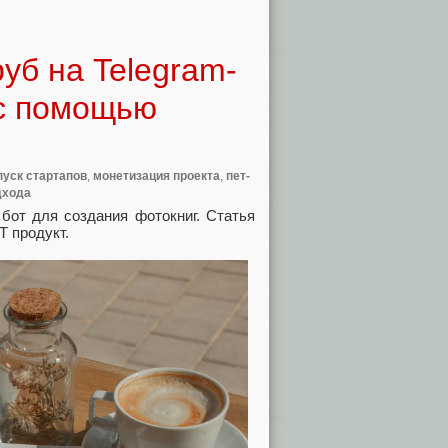
уб на Telegram-
 с помощью
пуск стартапов
,
монетизация проекта
,
пет-
дхода
бот для создания фотокниг. Статья
T продукт.