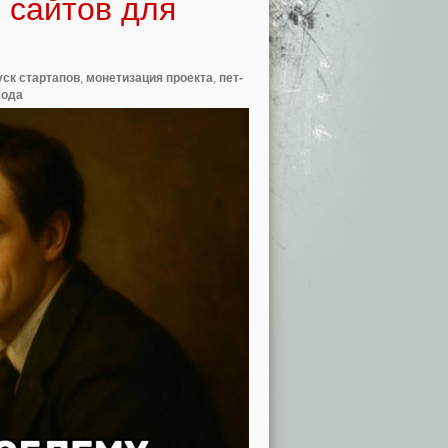
 сайтов для
уск стартапов
,
монетизация проекта
,
пет-
хода