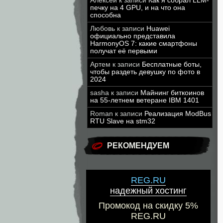
Алексей
к записи
Как я собрал LLM-
печку на 4 GPU, и на что она
способна
Любовь
к записи
Huawei
официально представила
HarmonyOS 7: какие смартфоны
получат её первыми
Артем
к записи
Бесплатные боты,
чтобы раздеть девушку по фото в
2024
sasha
к записи
Майнинг биткоинов
на 55-летнем ветеране IBM 1401
Roman
к записи
Реализация ModBus
RTU Slave на stm32
РЕКОМЕНДУЕМ
REG.RU
надежный хостинг
Промокод на скидку 5%
REG.RU