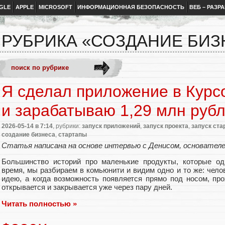
GLE
APPLE
MICROSOFT
ИНФОРМАЦИОННАЯ БЕЗОПАСНОСТЬ
ВЕБ – РАЗР
РУБРИКА «СОЗДАНИЕ БИЗ
Я сделал приложение в Курс
и зарабатываю 1,29 млн рубл
2026-05-14
в 7:14
, рубрики:
запуск приложений
,
запуск проекта
,
запуск ста
создание бизнеса
,
стартапы
Статья написана на основе интервью с Денисом, основателе
Большинство историй про маленькие продукты, которые од
время, мы разбираем в комьюнити и видим одно и то же: чел
идею, а когда возможность появляется прямо под носом, про
открывается и закрывается уже через пару дней.
Читать полностью »