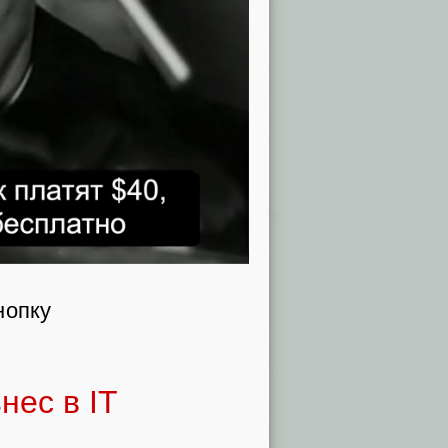
нопку
нес в IT