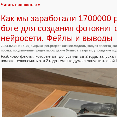
Читать полностью »
Как мы заработали 1700000 р
боте для создания фотокниг
нейросети. Фейлы и выводы
2024-02-03
в 15:40
, рубрики:
pet-project
,
бизнес-модель
,
запуск проекта
,
за
проект
,
продвижение продукта
,
создание бизнеса
,
стартап
,
упрощение по
Разбираю фейлы, которые мы допустили за 2 года, запуская 
поможет сэкономить эти 2 года тем, кто думает запустить свой I