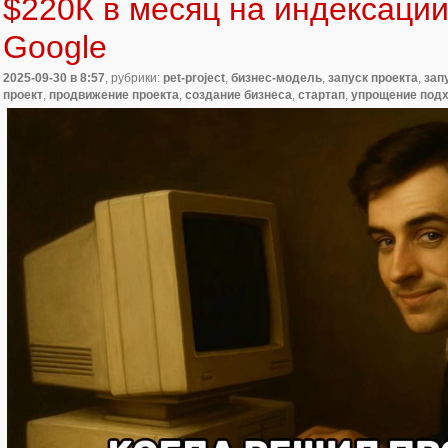
$220К в месяц на индексации
Google
2025-09-30
в 8:57
, рубрики:
pet-project
,
бизнес-модель
,
запуск проекта
,
зап
проект
,
продвижение проекта
,
создание бизнеса
,
стартап
,
упрощение под