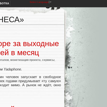
Select Language
▼
АБОТКА
НЕСА»
оре за выходные
ей в месяц
ртапов
,
монетизация проекта
,
сервисы
,
м Yadaphone.
ин человек запускает в свободное
овек годами придумывает «ту самую»
ходит мимо. А рынок не ждёт, окно