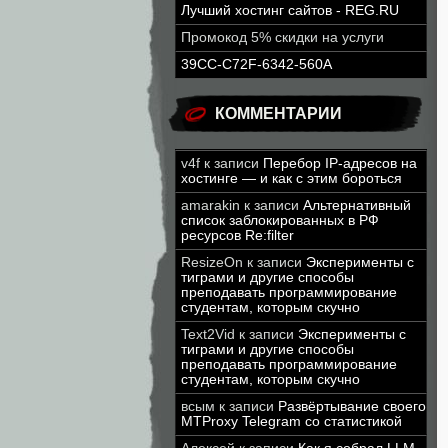
Лучший хостинг сайтов - REG.RU
Промокод 5% скидки на услуги
39CC-C72F-6342-560A
КОММЕНТАРИИ
v4f
к записи
Перебор IP-адресов на
хостинге — и как с этим бороться
amarakin
к записи
Альтернативный
список заблокированных в РФ
ресурсов Re:filter
ResizeOn
к записи
Эксперименты с
тиграми и другие способы
преподавать программирование
студентам, которым скучно
Text2Vid
к записи
Эксперименты с
тиграми и другие способы
преподавать программирование
студентам, которым скучно
всым
к записи
Развёртывание своего
MTProxy Telegram со статистикой