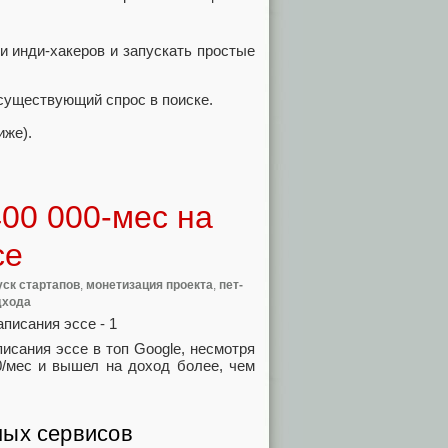
и инди-хакеров и запускать простые
существующий спрос в поиске.
иже).
00 000-мес на
се
уск стартапов
,
монетизация проекта
,
пет-
дхода
исания эссе в топ Google, несмотря
0/мес и вышел на доход более, чем
ных сервисов