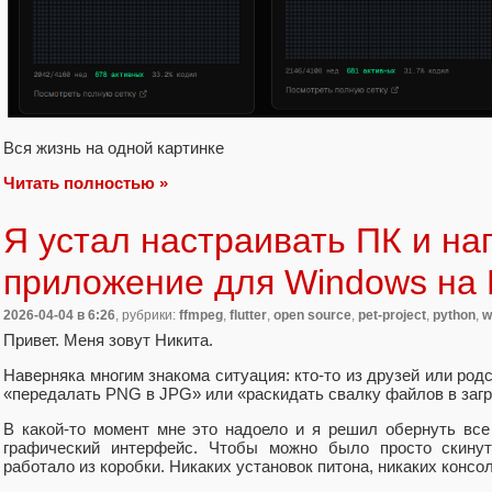
Вся жизнь на одной картинке
Читать полностью »
Я устал настраивать ПК и на
приложение для Windows на F
2026-04-04
в 6:26
, рубрики:
ffmpeg
,
flutter
,
open source
,
pet-project
,
python
,
w
Привет. Меня зовут Никита.
Наверняка многим знакома ситуация: кто‑то из друзей или род
«передалать PNG в JPG» или «раскидать свалку файлов в загр
В какой‑то момент мне это надоело и я решил обернуть вс
графический интерфейс. Чтобы можно было просто скинут
работало из коробки. Никаких установок питона, никаких консо