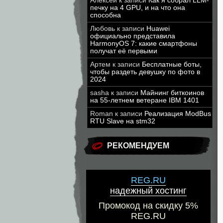
Алексей
к записи
Как я собрал LLM-
печку на 4 GPU, и на что она
способна
Любовь
к записи
Huawei
официально представила
HarmonyOS 7: какие смартфоны
получат её первыми
Артем
к записи
Бесплатные боты,
чтобы раздеть девушку по фото в
2024
sasha
к записи
Майнинг биткоинов
на 55-летнем ветеране IBM 1401
Roman
к записи
Реализация ModBus
RTU Slave на stm32
РЕКОМЕНДУЕМ
REG.RU
надежный хостинг
Промокод на скидку 5%
REG.RU