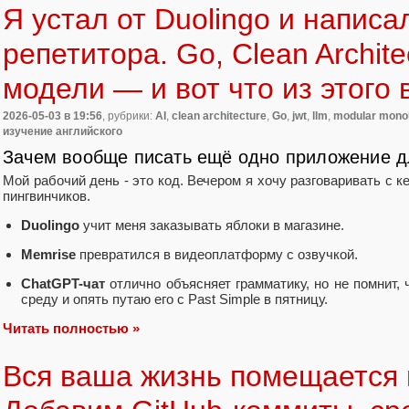
Я устал от Duolingo и написал
репетитора. Go, Clean Archite
модели — и вот что из этого
2026-05-03
в 19:56
, рубрики:
AI
,
clean architecture
,
Go
,
jwt
,
llm
,
modular monol
изучение английского
Зачем вообще писать ещё одно приложение д
Мой рабочий день - это код. Вечером я хочу разговаривать с ке
пингвинчиков.
Duolingo
учит меня заказывать яблоки в магазине.
Memrise
превратился в видеоплатформу с озвучкой.
ChatGPT-чат
отлично объясняет грамматику, но не помнит, ч
среду и опять путаю его с Past Simple в пятницу.
Читать полностью »
Вся ваша жизнь помещается в