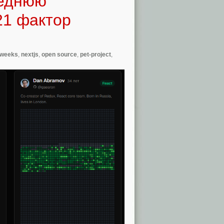
реднюю
21 фактор
n weeks
,
nextjs
,
open source
,
pet-project
,