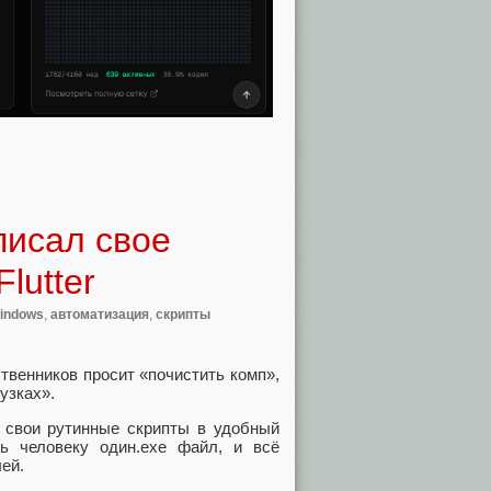
писал свое
lutter
indows
,
автоматизация
,
скрипты
ственников просит «почистить комп»,
узках».
е свои рутинные скрипты в удобный
ь человеку один.exe файл, и всё
лей.