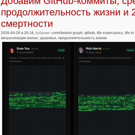
Добавим GitHub‑коммиты, с
продолжительность жизни и 
смертности
2026-04-28
в 20:16
, рубрики:
contribution graph
,
github
,
life expectancy
,
life i
визуализация жизни
,
здоровье
,
продолжительность жизни