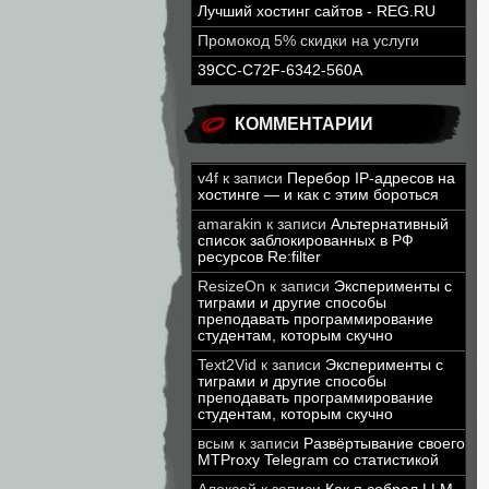
Лучший хостинг сайтов - REG.RU
Промокод 5% скидки на услуги
39CC-C72F-6342-560A
КОММЕНТАРИИ
v4f
к записи
Перебор IP-адресов на
хостинге — и как с этим бороться
amarakin
к записи
Альтернативный
список заблокированных в РФ
ресурсов Re:filter
ResizeOn
к записи
Эксперименты с
тиграми и другие способы
преподавать программирование
студентам, которым скучно
Text2Vid
к записи
Эксперименты с
тиграми и другие способы
преподавать программирование
студентам, которым скучно
всым
к записи
Развёртывание своего
MTProxy Telegram со статистикой