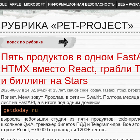
GLE
APPLE
MICROSOFT
ИНФОРМАЦИОННАЯ БЕЗОПАСНОСТЬ
ВЕБ – РАЗР
РУБРИКА «PET-PROJECT»
Пять продуктов в одном Fast
HTMX вместо React, грабли T
и биллинг на Stars
2026-06-07
в 14:32
, рубрики:
15 лет
,
claude code
,
doday
,
fastapi
,
htmx
,
pet-pr
Привет. Меня зовут Ярослав, в сети — SwairIt. Полтора месяца
лист на FastAPI, а в итоге под одним доменом
getdoday
.ru
выросла небольшая студия из пяти продуктов: todo-прило
школьное Q&A, тренажёр билетов ПДД и Telegram-игра. Всё это
строки React, ~76 000 строк кода и 1200+ тестов.
В этой статье я разберу то, что считаю полезным для других: