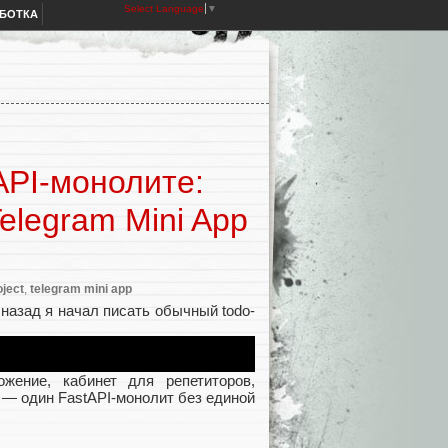
Select Language
▼
АБОТКА
API-монолите:
elegram Mini App
oject
,
telegram mini app
 назад я начал писать обычный todo-
жение, кабинет для репетиторов,
 — один FastAPI-монолит без единой