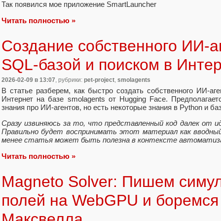
Так появился мое приложение SmartLauncher
Читать полностью »
Создание собственного ИИ-а
SQL-базой и поиском в Инте
2026-02-09
в 13:07
, рубрики:
pet-project
,
smolagents
В статье разберем, как быстро создать собственного ИИ-аг
Интернет на базе smolagents от Hugging Face. Предполагае
знания про ИИ-агентов, но есть некоторые знания в Python и ба
Сразу извиняюсь за то, что представленный код далек от и
Правильно будет воспринимать этот материал как вводный
менее статья может быть полезна в контексте автоматизац
Читать полностью »
Magneto Solver: Пишем симу
полей на WebGPU и боремся 
Максвелла