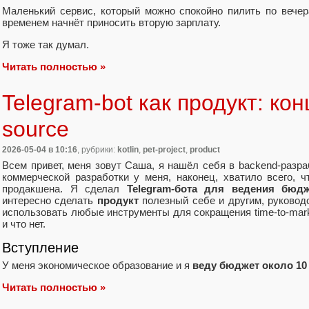
Маленький сервис, который можно спокойно пилить по вечера
временем начнёт приносить вторую зарплату.
Я тоже так думал.
Читать полностью »
Telegram-bot как продукт: ко
source
2026-05-04
в 10:16
, рубрики:
kotlin
,
pet-project
,
product
Всем привет, меня зовут Саша, я нашёл себя в backend-разраб
коммерческой разработки у меня, наконец, хватило всего, ч
продакшена. Я сделал
Telegram-бота для ведения бю
интересно сделать
продукт
полезный себе и другим, руководс
использовать любые инструменты для сокращения time-to-marke
и что нет.
Вступление
У меня экономическое образование и я
веду бюджет около 10
Читать полностью »