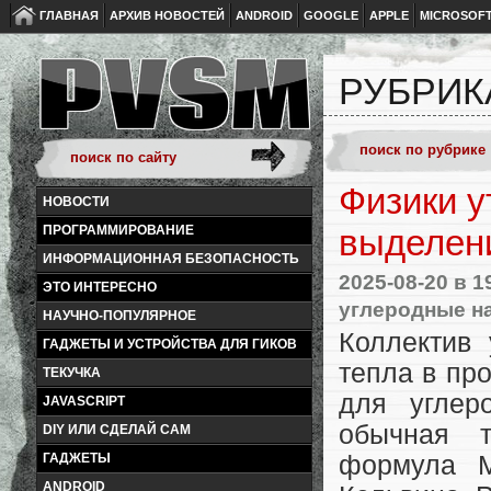
ГЛАВНАЯ
АРХИВ НОВОСТЕЙ
ANDROID
GOOGLE
APPLE
MICROSOF
РУБРИК
Физики 
НОВОСТИ
ПРОГРАММИРОВАНИЕ
выделени
ИНФОРМАЦИОННАЯ БЕЗОПАСНОСТЬ
2025-08-20
в 1
ЭТО ИНТЕРЕСНО
углеродные н
НАУЧНО-ПОПУЛЯРНОЕ
Коллектив
ГАДЖЕТЫ И УСТРОЙСТВА ДЛЯ ГИКОВ
тепла в пр
ТЕКУЧКА
для углер
JAVASCRIPT
обычная т
DIY ИЛИ СДЕЛАЙ САМ
ГАДЖЕТЫ
формула М
ANDROID