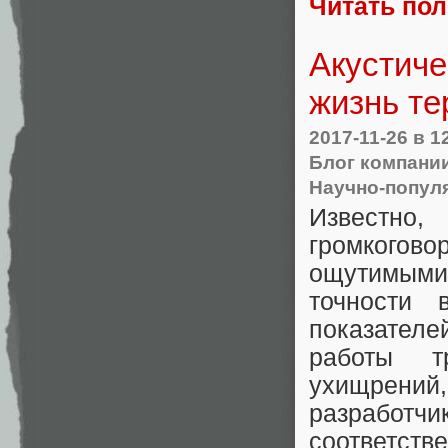
Читать по
Акустиче
жизнь те
2017-11-26
в 1
Блог компании
Научно-попул
Известно,
громкогово
ощутимыми 
точности 
показателе
работы т
ухищрени
разработч
соответств