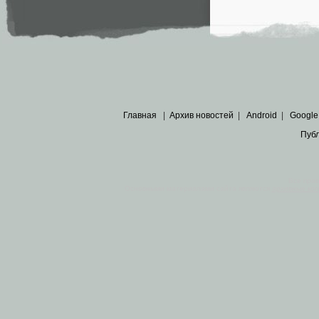
Главная
|
Архив новостей
|
Android
|
Google
Пуб
Все пра
Основными материалами сайта являются
архивные ко