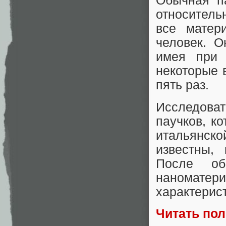
Обычная п
относитель
все матер
человек. О
имея при 
некоторые 
пять раз.
Исследоват
паучков, к
итальянск
известны, 
После об
наноматер
характерис
Читать по