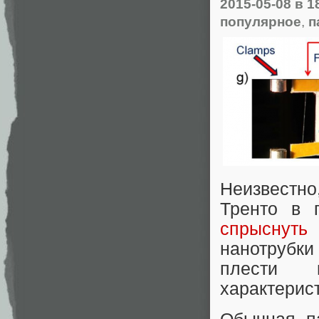
2015-05-08
в 1
популярное
,
п
Неизвестно
Тренто в 
спрыснуть
нанотрубки
плести 
характерис