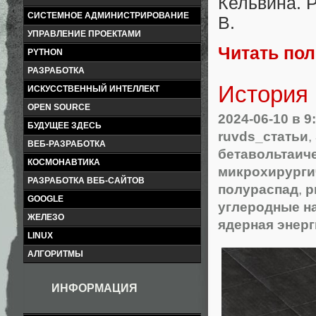
Кельвина. 
СИСТЕМНОЕ АДМИНИСТРИРОВАНИЕ
B.
УПРАВЛЕНИЕ ПРОЕКТАМИ
Читать по
PYTHON
РАЗРАБОТКА
История 
ИСКУССТВЕННЫЙ ИНТЕЛЛЕКТ
OPEN SOURCE
2024-06-10
в 9
БУДУЩЕЕ ЗДЕСЬ
ruvds_статьи
,
ВЕБ-РАЗРАБОТКА
бетавольтаич
КОСМОНАВТИКА
микрохирурги
РАЗРАБОТКА ВЕБ-САЙТОВ
полураспад
,
р
GOOGLE
углеродные н
ЖЕЛЕЗО
ядерная энерг
LINUX
АЛГОРИТМЫ
ИНФОРМАЦИЯ