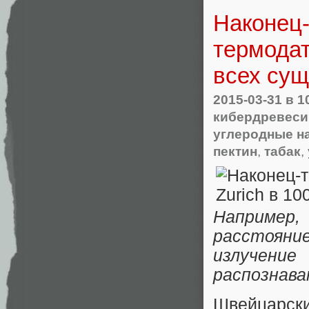
Наконец-
термодат
всех су
2015-03-31
в 1
кибердревеси
углеродные н
пектин
,
табак
,
Например
расстоян
излучени
распознав
Швейцарск