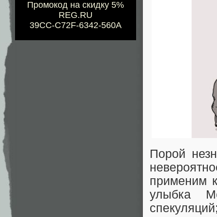
Промокод на скидку 5%
REG.RU
39CC-C72F-6342-560A
Порой незн
невероятн
применим к
улыбка М
спекуляци