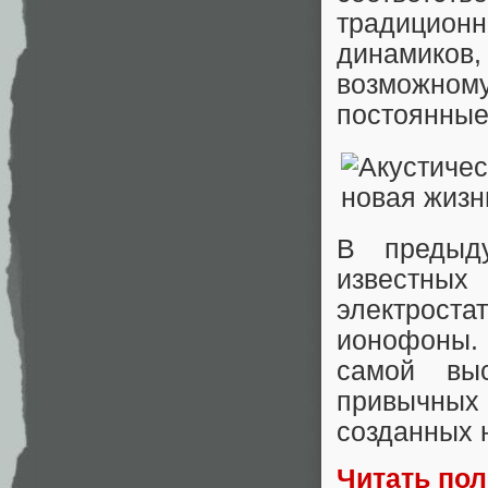
традицион
динамиков,
возможному
постоянные
В предыд
известны
электроста
ионофоны.
самой выс
привычных 
созданных 
Читать по