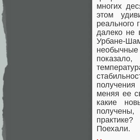
многих дес
этом удив
реального 
далеко не 
Урбане-Ша
необычные
показало
температу
стабильно
получения
меняя ее с
какие но
получены,
практике?
Поехали.