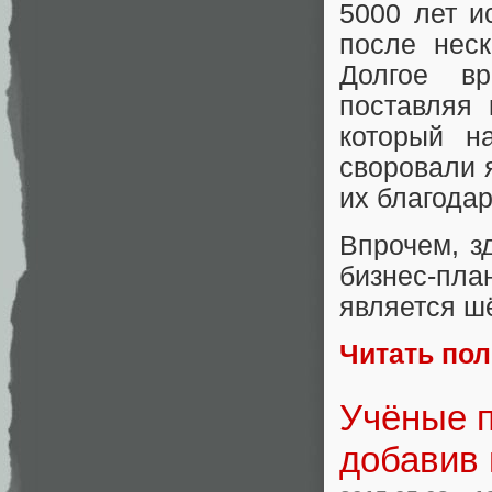
5000 лет и
после неск
Долгое в
поставляя 
который н
своровали 
их благода
Впрочем, з
бизнес-пл
является шё
Читать по
Учёные 
добавив 