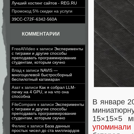
Лучший хостинг сайтов - REG.RU
Промокод 5% скидки на услуги
39CC-C72F-6342-560A
КОММЕНТАРИИ
FreeAIVideo
к записи
Эксперименты
с тиграми и другие способы
преподавать программирование
студентам, которым скучно
Влад
к записи
NAVIS —
многоцелевой быстросборный
беспилотный катамаран
Азат
к записи
Как я собрал LLM-
печку на 4 GPU, и на что она
способна
В январе 2
FileCompare
к записи
Эксперименты
миниатюр
с тиграми и другие способы
преподавать программирование
15×15×5 м
студентам, которым скучно
упоминали
Феликс
к записи
База данных
простых чисел до ста миллиардов