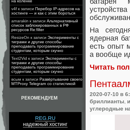
батарея 
на коленке
устройства
v4f
к записи
Перебор IP-адресов на
хостинге — и как с этим бороться
обслуживан
amarakin
к записи
Альтернативный
список заблокированных в РФ
На сегодн
ресурсов Re:filter
ядерная ба
ResizeOn
к записи
Эксперименты с
тиграми и другие способы
есть опыт 
преподавать программирование
студентам, которым скучно
а вообще ид
Text2Vid
к записи
Эксперименты с
тиграми и другие способы
Читать по
преподавать программирование
студентам, которым скучно
всым
к записи
Развёртывание своего
Пентаалм
MTProxy Telegram со статистикой
2020-07-10
в 6
РЕКОМЕНДУЕМ
бриллианты
,
углеродные н
REG.RU
надежный хостинг