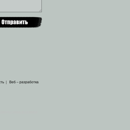
сть
|
Веб – разработка
общедоступных источников
.