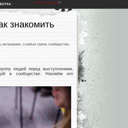
Select Language
▼
АБОТКА
ак знакомить
g
,
нетворкинг
,
слабые связи
,
сообщество
,
группу людей перед выступлением,
дей в сообществе. Назовём его