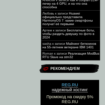
Алексей
к записи
Как я собрал LLM-
печку на 4 GPU, и на что она
способна
Любовь
к записи
Huawei
официально представила
HarmonyOS 7: какие смартфоны
получат её первыми
Артем
к записи
Бесплатные боты,
чтобы раздеть девушку по фото в
2024
sasha
к записи
Майнинг биткоинов
на 55-летнем ветеране IBM 1401
Roman
к записи
Реализация ModBus
RTU Slave на stm32
РЕКОМЕНДУЕМ
REG.RU
надежный хостинг
Промокод на скидку 5%
REG.RU