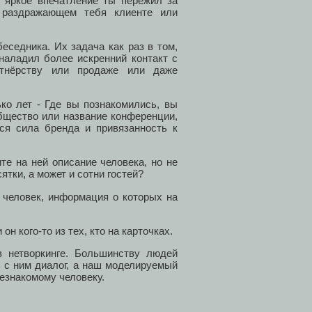
е яркое впечатление ты пережил за
 раздражающем тебя клиенте или
еседника. Их задача как раз в том,
наладил более искренний контакт с
тнёрству или продаже или даже
ко лет - Где вы познакомились, вы
ообщество или название конференции,
тся сила бренда и привязанность к
те на ней описание человека, но не
ятки, а может и сотни гостей?
х человек, информация о которых на
он кого-то из тех, кто на карточках.
в нетворкинге. Большинству людей
ь с ним диалог, а наш моделируемый
незнакомому человеку.