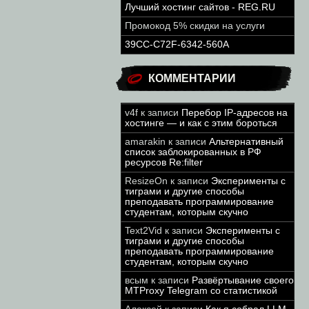
Лучший хостинг сайтов - REG.RU
Промокод 5% скидки на услуги
39CC-C72F-6342-560A
КОММЕНТАРИИ
v4f
к записи
Перебор IP-адресов на
хостинге — и как с этим бороться
amarakin
к записи
Альтернативный
список заблокированных в РФ
ресурсов Re:filter
ResizeOn
к записи
Эксперименты с
тиграми и другие способы
преподавать программирование
студентам, которым скучно
Text2Vid
к записи
Эксперименты с
тиграми и другие способы
преподавать программирование
студентам, которым скучно
всым
к записи
Развёртывание своего
MTProxy Telegram со статистикой