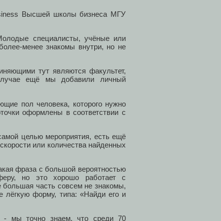
usiness Высшей школы бизнеса МГУ
 Молодые специалисты, учёные или
более-менее знакомы внутри, но не
няющими тут являются факультет,
 случае ещё мы добавили личный
ающие пол человека, которого нужно
рточки оформлены в соответствии с
самой целью мероприятия, есть ещё
 скорости или количества найденных
 такая фраза с большой вероятностью
феру, но это хорошо работает с
е большая часть совсем не знакомы,
е лёгкую форму, типа: «Найди его и
» - мы точно знаем, что среди 70