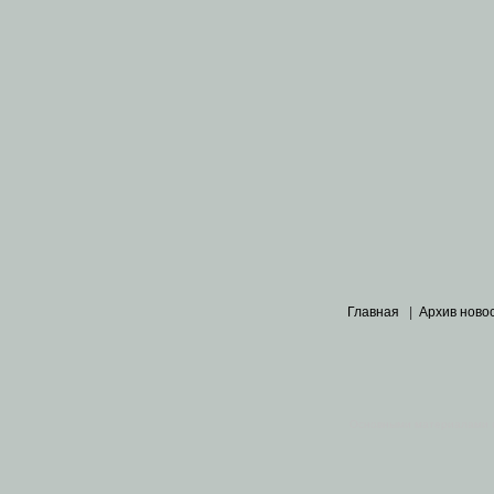
Главная
|
Архив ново
Основными материалами 