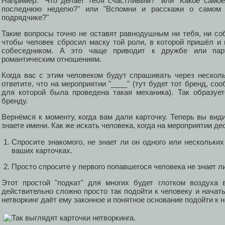
Например: "Что делает тебя счастливым?" или "Какое само
последнюю неделю?" или "Вспомни и расскажи о самом
подрядчике?"
Такие вопросы точно не оставят равнодушным ни тебя, ни соб
чтобы человек сбросил маску той роли, в которой пришёл и 
собеседником. А это чаще приводит к дружбе или пар
романтическим отношениям.
Когда вас с этим человеком будут спрашивать через несколь
ответите, что на мероприятии "____" (тут будет тот бренд, с
для которой была проведена такая механика). Так образуе
бренду.
Вернёмся к моменту, когда вам дали карточку. Теперь вы види
знаете имени. Как же искать человека, когда на мероприятии дес
Спросите знакомого, не знает ли он одного или нескольки
ваших карточках.
Просто спросите у первого попавшегося человека не знает ли 
Этот простой "подкат" для многих будет глотком воздуха 
действительно сложно просто так подойти к человеку и начат
нетворкинг даёт ему законное и понятное основание подойти к 