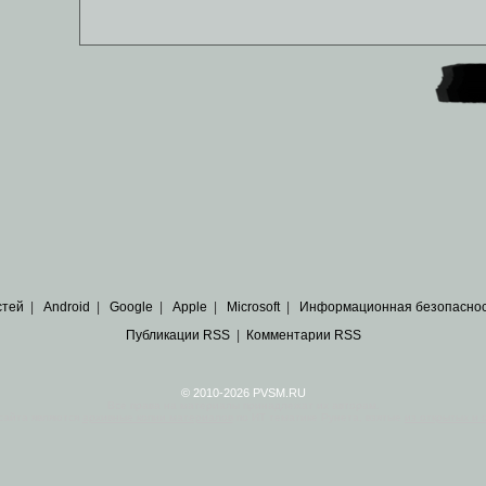
стей
|
Android
|
Google
|
Apple
|
Microsoft
|
Информационная безопасно
Публикации RSS
|
Комментарии RSS
© 2010-2026 PVSM.RU
Все права на материалы принадлежат их авторам.
сайта являются
архивные копии материалов
по ИТ тематике Рунета, взятые
из открытых и 