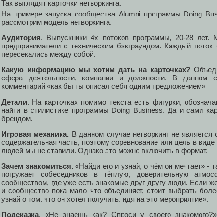
Так выглядят карточки нетворкинга.
На примере запуска сообщества Alumni программы Doing B
рассмотрим модель нетворкинга.
Аудитория
. Выпускники 4х потоков программы, 20-28 лет.
предприниматели с техническим бэкграундом. Каждый поток 
пересекались между собой.
Какую информацию мы хотим дать на карточках?
Объеди
сфера деятельности, компании и должности. В данном
комментарий «как бы ты описал себя одним предложением»
Детали
. На карточках помимо текста есть фигурки, обознач
найти в стилистике программы Doing Business. Да и сами ка
брендом.
Игровая механика.
В данном случае нетворкинг не является 
содержательная часть, поэтому соревнование или цель в виде
людей мы не ставили. Однако это можно включить в формат.
Зачем знакомиться.
«Найди его и узнай, о чём он мечтает» -
погружает собеседников в тёплую, доверительную атмос
сообществом, где уже есть знакомые друг другу люди. Если ж
и сообщество пока мало что объединяет, стоит выбрать боле
узнай о том, что он хотел получить, идя на это мероприятие».
Подсказка
. «Не знаешь как? Спроси у своего знакомого?