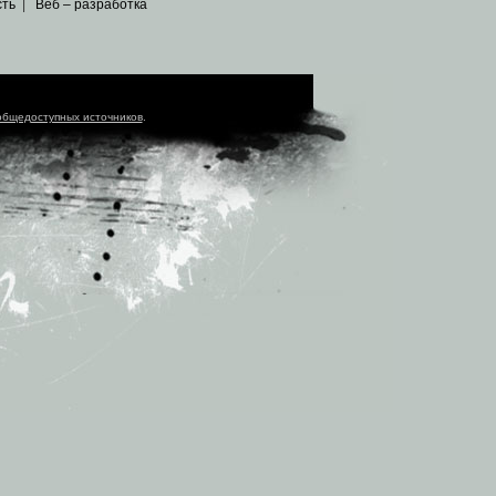
сть
|
Веб – разработка
общедоступных источников
.