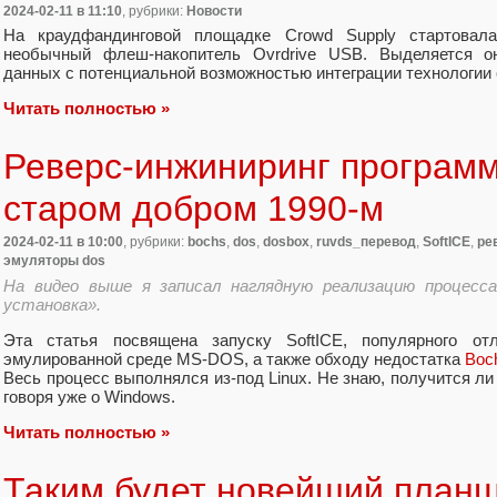
2024-02-11
в 11:10
, рубрики:
Новости
На краудфандинговой площадке Crowd Supply стартовал
необычный флеш-накопитель Ovrdrive USB. Выделяется о
данных с потенциальной возможностью интеграции технологии
Читать полностью »
Реверс-инжиниринг программ
старом добром 1990-м
2024-02-11
в 10:00
, рубрики:
bochs
,
dos
,
dosbox
,
ruvds_перевод
,
SoftICE
,
ре
эмуляторы dos
На видео выше я записал наглядную реализацию процесса,
установка».
Эта статья посвящена запуску SoftICE, популярного 
эмулированной среде MS-DOS, а также обходу недостатка
Boc
Весь процесс выполнялся из-под Linux. Не знаю, получится ли
говоря уже о Windows.
Читать полностью »
Таким будет новейший планш