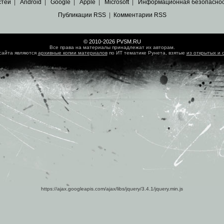
стей
|
Android
|
Google
|
Apple
|
Microsoft
|
Информационная безопасно
Публикации RSS
|
Комментарии RSS
© 2010-2026 PVSM.RU
Все права на материалы принадлежат их авторам.
сайта являются
архивные копии материалов
по ИТ тематике Рунета, взятые
из открытых и 
https://ajax.googleapis.com/ajax/libs/jquery/3.4.1/jquery.min.js