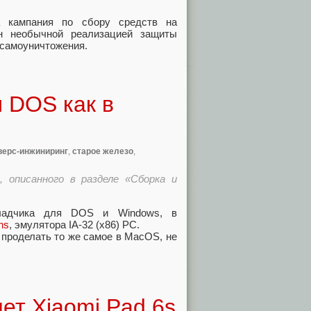
а кампания по сбору средств на
н необычной реализацией защиты
 самоуничтожения.
 DOS как в
верс-инжиниринг
,
старое железо
,
 описанного в разделе «Сборка и
отладчика для DOS и Windows, в
hs
, эмулятора IA-32 (x86) PC.
 проделать то же самое в MacOS, не
ет Xiaomi Pad 6s