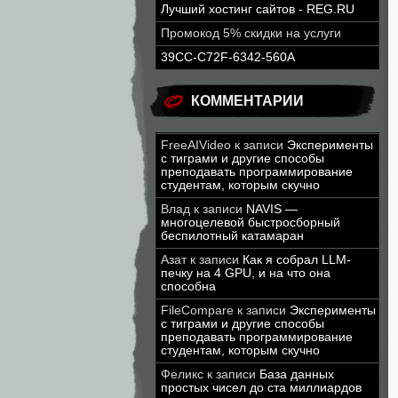
Лучший хостинг сайтов - REG.RU
Промокод 5% скидки на услуги
39CC-C72F-6342-560A
КОММЕНТАРИИ
FreeAIVideo
к записи
Эксперименты
с тиграми и другие способы
преподавать программирование
студентам, которым скучно
Влад
к записи
NAVIS —
многоцелевой быстросборный
беспилотный катамаран
Азат
к записи
Как я собрал LLM-
печку на 4 GPU, и на что она
способна
FileCompare
к записи
Эксперименты
с тиграми и другие способы
преподавать программирование
студентам, которым скучно
Феликс
к записи
База данных
простых чисел до ста миллиардов