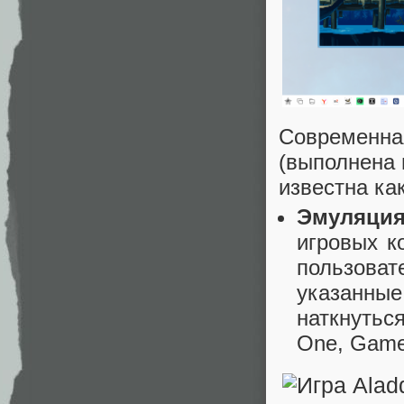
Современная
(выполнена 
известна ка
Эмуляция
игровых к
пользоват
указанны
наткнутьс
One, Game