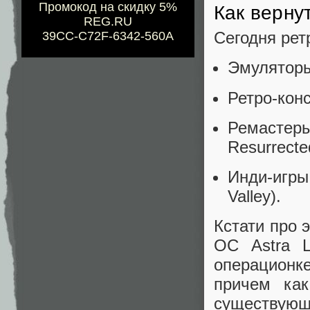
Промокод на скидку 5%
Как верну
REG.RU
Сегодня рет
39CC-C72F-6342-560A
Эмуляторы
Ретро-конс
Ремастеры
Resurrecte
Инди-игры
Valley).
Кстати про 
ОС Astra 
операционк
причем ка
существующ