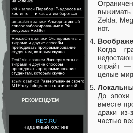
на коленке
Ограниче
v4f
к записи
Перебор IP-адресов на
выжимать
хостинге — и как с этим бороться
Zelda, Me
amarakin
к записи
Альтернативный
список заблокированных в РФ
нот.
ресурсов Re:filter
ResizeOn
к записи
Эксперименты с
Воображе
тиграми и другие способы
преподавать программирование
Когда г
студентам, которым скучно
недостаю
Text2Vid
к записи
Эксперименты с
тиграми и другие способы
спрайт — 
преподавать программирование
целые мир
студентам, которым скучно
всым
к записи
Развёртывание своего
Локальны
MTProxy Telegram со статистикой
До эпохи 
РЕКОМЕНДУЕМ
вместе про
драки из-
частью ве
REG.RU
надежный хостинг