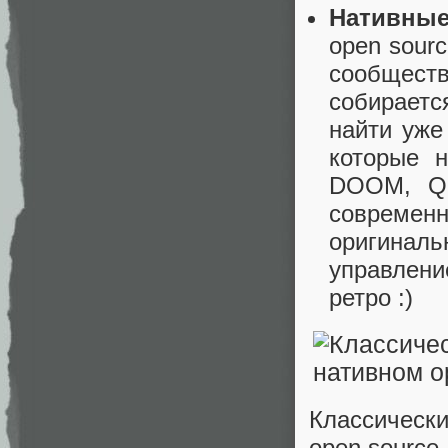
Нативные 
open sourc
сообществ
собираетс
найти уже
которые н
DOOM, Qu
совреме
оригиналь
управлени
ретро :)
Классическ
open sourc