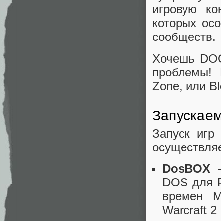
игровую ко
которых ос
сообществ.
Хочешь DOO
проблемы! 
Zone, или B
Запускаем
Запуск игр
осуществляе
DosBOX
—
DOS для P
времен M
Warcraft 2 