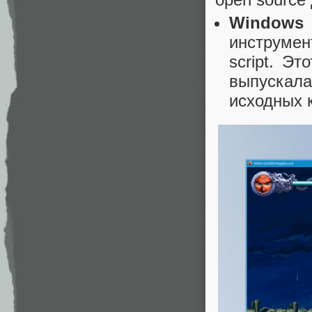
Windows
инструмен
script. Э
выпускал
исходных к