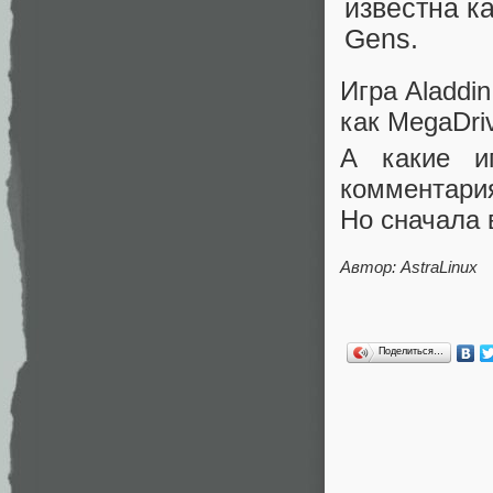
Игра Aladdin
как MegaDri
А какие и
комментари
Но сначала 
Автор: AstraLinux
Поделиться…