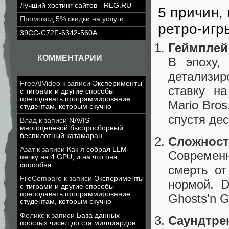
Лучший хостинг сайтов - REG.RU
5 причин,
Промокод 5% скидки на услуги
ретро-игр
39CC-C72F-6342-560A
Геймплей
КОММЕНТАРИИ
В эпоху,
детализи
FreeAIVideo
к записи
Эксперименты
ставку н
с тиграми и другие способы
преподавать программирование
Mario Bro
студентам, которым скучно
спустя дес
Влад
к записи
NAVIS —
многоцелевой быстросборный
беспилотный катамаран
Сложност
Азат
к записи
Как я собрал LLM-
Современн
печку на 4 GPU, и на что она
способна
смерть от
FileCompare
к записи
Эксперименты
нормой. D
с тиграми и другие способы
преподавать программирование
Ghosts'n G
студентам, которым скучно
Феликс
к записи
База данных
Саундтре
простых чисел до ста миллиардов