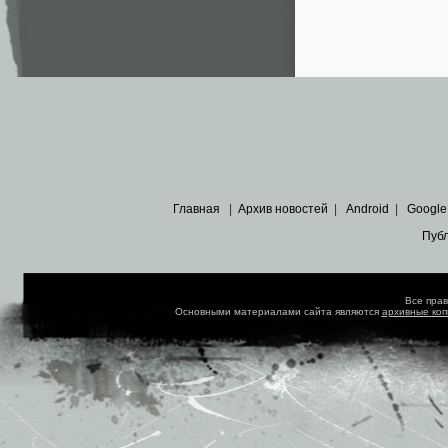
Главная
|
Архив новостей
|
Android
|
Google
Пуб
Все пра
Основными материалами сайта являются
архивные ко