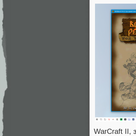
WarCraft II