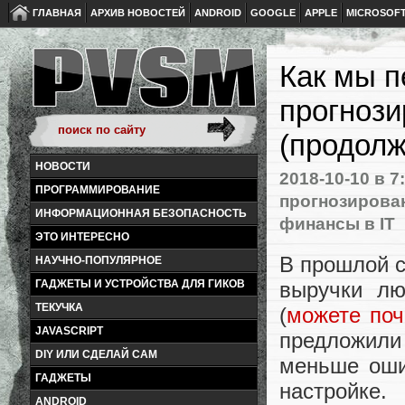
ГЛАВНАЯ
АРХИВ НОВОСТЕЙ
ANDROID
GOOGLE
APPLE
MICROSOF
Как мы 
прогнози
(продолж
НОВОСТИ
2018-10-10
в 7
ПРОГРАММИРОВАНИЕ
прогнозирова
ИНФОРМАЦИОННАЯ БЕЗОПАСНОСТЬ
финансы в IT
ЭТО ИНТЕРЕСНО
В прошлой с
НАУЧНО-ПОПУЛЯРНОЕ
выручки лю
ГАДЖЕТЫ И УСТРОЙСТВА ДЛЯ ГИКОВ
ТЕКУЧКА
(
можете поч
JAVASCRIPT
предложили
DIY ИЛИ СДЕЛАЙ САМ
меньше оши
ГАДЖЕТЫ
настройке.
ANDROID