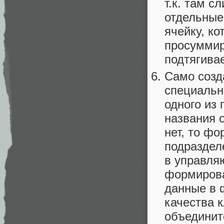
т.к. там с
отдельные
ячейку, к
просуммир
подтягива
Само созд
специальн
одного из
названия о
нет, то фо
подраздел
в управля
формирова
данные в 
качества к
объединит