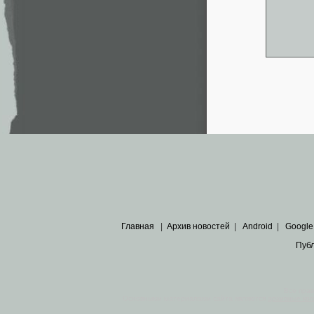
Главная
|
Архив новостей
|
Android
|
Google
Пуб
Все пра
Основными материалами сайта являются
архивные ко