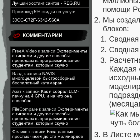
миллионы.
Лучший хостинг сайтов - REG.RU
помощи Po
Промокод 5% скидки на услуги
Мы создал
39CC-C72F-6342-560A
блоков:
КОММЕНТАРИИ
Сводная
Сводная 
FreeAIVideo
к записи
Эксперименты
с тиграми и другие способы
Расчетн
преподавать программирование
студентам, которым скучно
Каждая 
Влад
к записи
NAVIS —
исходны
многоцелевой быстросборный
беспилотный катамаран
моделир
Азат
к записи
Как я собрал LLM-
подразд
печку на 4 GPU, и на что она
способна
(месяца
FileCompare
к записи
Эксперименты
с тиграми и другие способы
преподавать программирование
студентам, которым скучно
Феликс
к записи
База данных
В Листе 
простых чисел до ста миллиардов