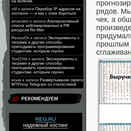
на коленке
прогнозир
v4f
к записи
Перебор IP-адресов на
рядов. Мы
хостинге — и как с этим бороться
чек, а об
amarakin
к записи
Альтернативный
список заблокированных в РФ
произведе
ресурсов Re:filter
придумали
ResizeOn
к записи
Эксперименты с
прошлым 
тиграми и другие способы
преподавать программирование
сглаживан
студентам, которым скучно
Text2Vid
к записи
Эксперименты с
тиграми и другие способы
преподавать программирование
студентам, которым скучно
всым
к записи
Развёртывание своего
MTProxy Telegram со статистикой
РЕКОМЕНДУЕМ
REG.RU
надежный хостинг