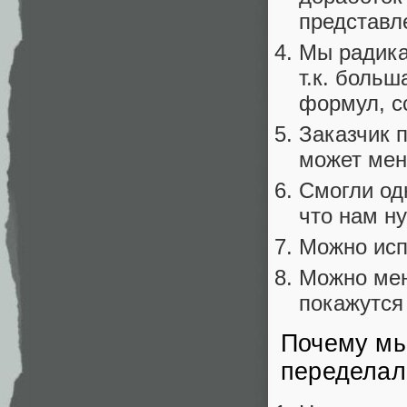
представле
Мы радика
т.к. боль
формул, с
Заказчик 
может меня
Смогли од
что нам н
Можно исп
Можно мен
покажутся
Почему мы
переделали