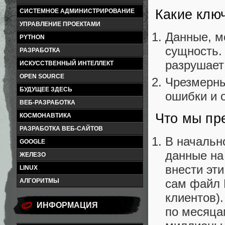
Какие клю
СИСТЕМНОЕ АДМИНИСТРИРОВАНИЕ
УПРАВЛЕНИЕ ПРОЕКТАМИ
Данные, м
PYTHON
сущность.
РАЗРАБОТКА
разрушает 
ИСКУССТВЕННЫЙ ИНТЕЛЛЕКТ
OPEN SOURCE
Чрезмерны
БУДУЩЕЕ ЗДЕСЬ
ошибки и 
ВЕБ-РАЗРАБОТКА
Что мы пр
КОСМОНАВТИКА
РАЗРАБОТКА ВЕБ-САЙТОВ
В начальн
GOOGLE
данные на
ЖЕЛЕЗО
внести эт
LINUX
сам файл E
АЛГОРИТМЫ
клиентов)
ИНФОРМАЦИЯ
по месяца