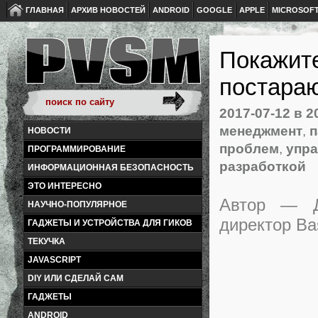
ГЛАВНАЯ
АРХИВ НОВОСТЕЙ
ANDROID
GOOGLE
APPLE
MICROSOF
Покажите
постараю
2017-07-12
в 2
менеджмент
,
п
НОВОСТИ
проблем
,
упра
ПРОГРАММИРОВАНИЕ
разработкой
ИНФОРМАЦИОННАЯ БЕЗОПАСНОСТЬ
ЭТО ИНТЕРЕСНО
Автор — Д
НАУЧНО-ПОПУЛЯРНОЕ
директор Ba
ГАДЖЕТЫ И УСТРОЙСТВА ДЛЯ ГИКОВ
ТЕКУЧКА
JAVASCRIPT
DIY ИЛИ СДЕЛАЙ САМ
ГАДЖЕТЫ
ANDROID