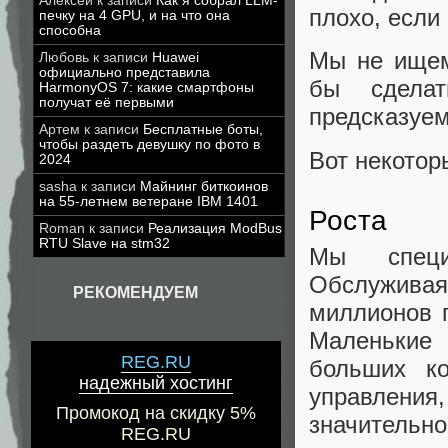
Алексей
к записи
Как я собрал LLM-
плохо, если
печку на 4 GPU, и на что она
способна
Мы не ищем
Любовь
к записи
Huawei
официально представила
бы сдела
HarmonyOS 7: какие смартфоны
получат её первыми
предсказуе
Артем
к записи
Бесплатные боты,
чтобы раздеть девушку по фото в
Вот некотор
2024
sasha
к записи
Майнинг биткоинов
на 55-летнем ветеране IBM 1401
Роста
Roman
к записи
Реализация ModBus
RTU Slave на stm32
Мы специ
Обслуживая
РЕКОМЕНДУЕМ
миллионов п
Маленькие
REG.RU
больших к
надежный хостинг
управлени
Промокод на скидку 5%
значительно
REG.RU