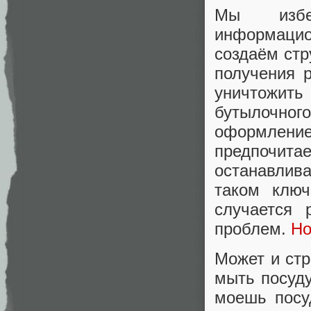
Мы избе
информацио
создаём стр
получения 
уничтожит
бутылочног
оформлени
предпочита
останавлива
таком ключ
случается 
проблем.
Но
Может и стр
мыть посуду
моешь посу