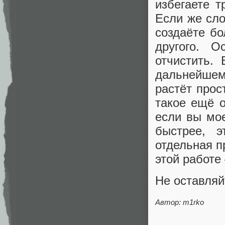
избегаете 
Если же сло
создаёте бо
другого. О
отчистить.
дальнейшем
растёт прос
такое ещё о
если вы мое
быстрее, 
отдельная п
этой работе
Не оставляй
Автор: m1rko