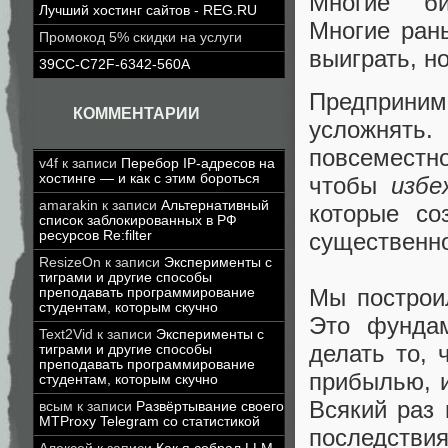
Многие би
Лучший хостинг сайтов - REG.RU
Многие ран
Промокод 5% скидки на услуги
выиграть, н
39CC-C72F-6342-560A
Предприни
КОММЕНТАРИИ
усложнять
повсеместно
v4f
к записи
Перебор IP-адресов на
хостинге — и как с этим бороться
чтобы
избе
amarakin
к записи
Альтернативный
которые со
список заблокированных в РФ
ресурсов Re:filter
существенно
ResizeOn
к записи
Эксперименты с
тиграми и другие способы
Мы построи
преподавать программирование
студентам, которым скучно
Это фундам
Text2Vid
к записи
Эксперименты с
делать то,
тиграми и другие способы
преподавать программирование
прибылью, и
студентам, которым скучно
Всякий раз
всым
к записи
Развёртывание своего
MTProxy Telegram со статистикой
последствия