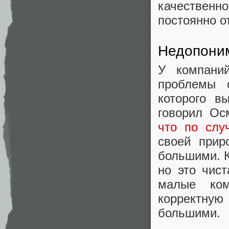
качественн
постоянно о
Недопони
У компани
проблемы 
которого в
говорил О
что по слу
своей прир
большими. К
но это чис
малые ком
корректну
большими.