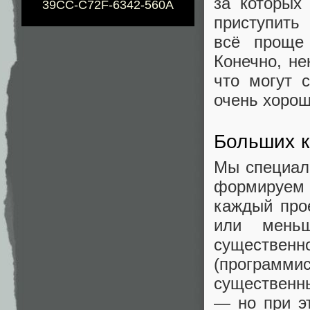
за которых
39CC-C72F-6342-560A
приступить
всё проще
Конечно, не
что могут 
очень хорош
Больших к
Мы специал
формируем
каждый про
или меньш
существенно
(программи
существенн
— но при э