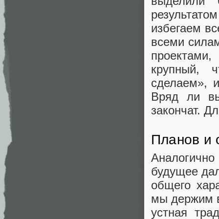
выделили 
результат
избегаем вс
всеми силам
проектами
крупный, ч
сделаем», 
Вряд ли вы
закончат. Д
Планов и
Аналогичн
будущее дал
общего хара
мы держим в
устная тра