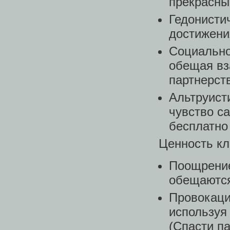
прекрасны
Гедонисти
достижени
Социально
обещая вз
партнерст
Альтруист
чувство с
бесплатно
Ценность кл
Поощрение
обещаются
Провокаци
используя
(Cпасти п