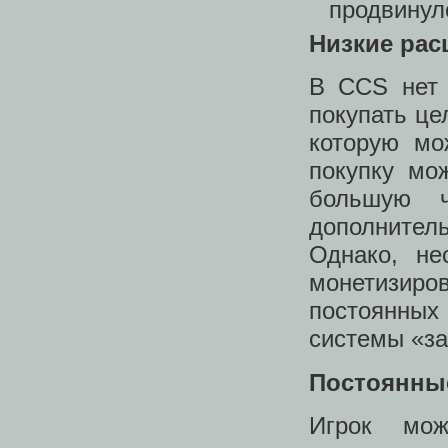
продвинулс
Низкие рас
В CCS нет 
покупать це
которую мо
покупку мо
большую ч
дополнител
Однако, не
монетизир
постоянны
системы «за
Постоянны
Игрок мож