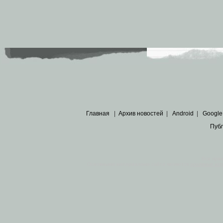
Главная
|
Архив новостей
|
Android
|
Google
Пуб
Все пра
Основными материалами сайта являются
архивные ко