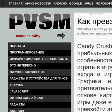
ГЛАВНАЯ
АРХИВ НОВОСТЕЙ
ANDROID
GOOGLE
APPLE
MICROSOF
Как прев
2013-05-29
в 6:23
, рубр
мобильное приложени
Candy Crush
НОВОСТИ
прибыльных
ПРОГРАММИРОВАНИЕ
особенност
ИНФОРМАЦИОННАЯ БЕЗОПАСНОСТЬ
ЭТО ИНТЕРЕСНО
играть в иг
НАУЧНО-ПОПУЛЯРНОЕ
входа и иг
ГАДЖЕТЫ И УСТРОЙСТВА ДЛЯ ГИКОВ
Графика и
ТЕКУЧКА
притягател
JAVASCRIPT
основе кар
DIY ИЛИ СДЕЛАЙ САМ
игры даже е
ГАДЖЕТЫ
превзойти э
ANDROID