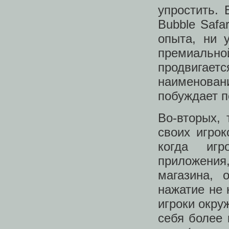
упростить. 
Bubble Safa
опыта, ни 
премиальн
продвига
наименова
побуждает п
Во-вторых, 
своих игрок
когда игр
приложения
магазина, 
нажатие не 
игроки окру
себя более 