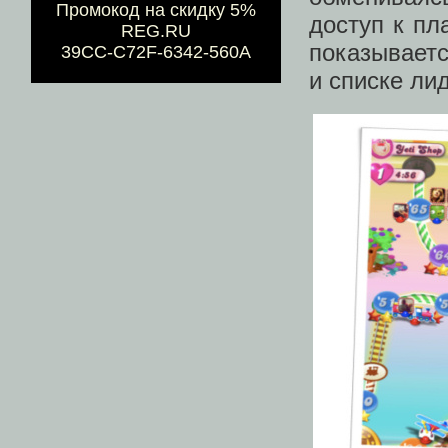
Промокод на скидку 5%
доступ к пл
REG.RU
показываетс
39CC-C72F-6342-560A
и списке ли