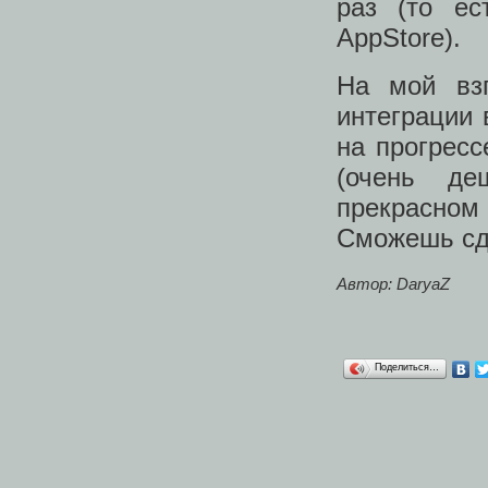
раз (то ес
AppStore).
На мой взг
интеграции 
на прогресс
(очень де
прекрасном
Сможешь сде
Автор: DaryaZ
Поделиться…