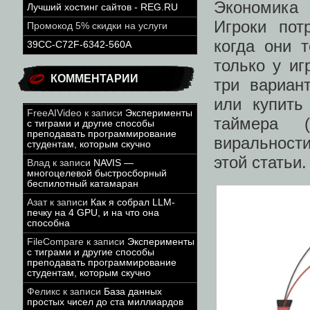
Экономика
Лучший хостинг сайтов - REG.RU
Игроки пот
Промокод 5% скидки на услуги
когда они 
39CC-C72F-6342-560A
только у иг
КОММЕНТАРИИ
три вариан
или купить
FreeAIVideo
к записи
Эксперименты
таймера (
с тиграми и другие способы
преподавать программирование
виральност
студентам, которым скучно
этой статьи.
Влад
к записи
NAVIS —
многоцелевой быстросборный
беспилотный катамаран
Азат
к записи
Как я собрал LLM-
печку на 4 GPU, и на что она
способна
FileCompare
к записи
Эксперименты
с тиграми и другие способы
преподавать программирование
студентам, которым скучно
Феликс
к записи
База данных
простых чисел до ста миллиардов