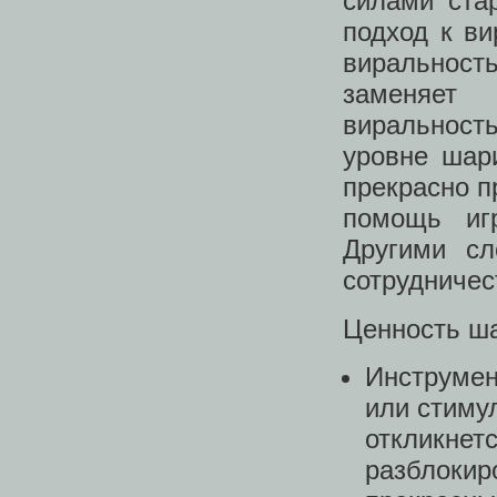
силами ста
подход к ви
виральнос
заменяет
виральност
уровне шари
прекрасно п
помощь игр
Другими сл
сотрудничес
Ценность ша
Инструмен
или стиму
откликнетс
разблокир