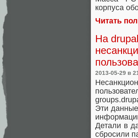
корпуса об
Читать по
На drupa
несанкц
пользов
2013-05-29
в 2
Несанкцио
пользоват
groups.drupa
Эти данные
информацию
Детали в д
сбросили п