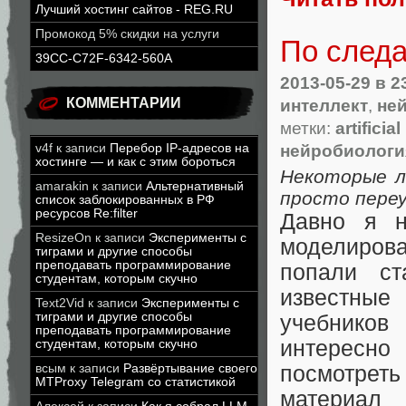
Лучший хостинг сайтов - REG.RU
Промокод 5% скидки на услуги
По следа
39CC-C72F-6342-560A
2013-05-29
в 2
интеллект
,
не
КОММЕНТАРИИ
метки:
artificia
нейробиологи
v4f
к записи
Перебор IP-адресов на
хостинге — и как с этим бороться
Некоторые л
amarakin
к записи
Альтернативный
просто переу
список заблокированных в РФ
ресурсов Re:filter
Давно я н
ResizeOn
к записи
Эксперименты с
моделирова
тиграми и другие способы
преподавать программирование
попали с
студентам, которым скучно
известные
Text2Vid
к записи
Эксперименты с
тиграми и другие способы
учебников
преподавать программирование
интересн
студентам, которым скучно
всым
к записи
Развёртывание своего
посмотрет
MTProxy Telegram со статистикой
материал