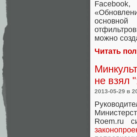
Facebook
«Обновлен
основной
отфильтров
можно созд
Читать по
Минкульт
не взял 
2013-05-29
в 2
Руководит
Министерст
Roem.ru с
законопрое