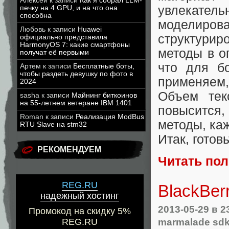
Алексей
к записи
Как я собрал LLM-
увлекате
печку на 4 GPU, и на что она
способна
моделиров
Любовь
к записи
Huawei
структурир
официально представила
HarmonyOS 7: какие смартфоны
методы в о
получат её первыми
что для б
Артем
к записи
Бесплатные боты,
чтобы раздеть девушку по фото в
применяем,
2024
Объем тек
sasha
к записи
Майнинг биткоинов
на 55-летнем ветеране IBM 1401
повысится,
Roman
к записи
Реализация ModBus
методы, ка
RTU Slave на stm32
Итак, готовь
РЕКОМЕНДУЕМ
Читать по
REG.RU
BlackBer
надежный хостинг
2013-05-29
в 2
Промокод на скидку 5%
marmalade sd
REG.RU