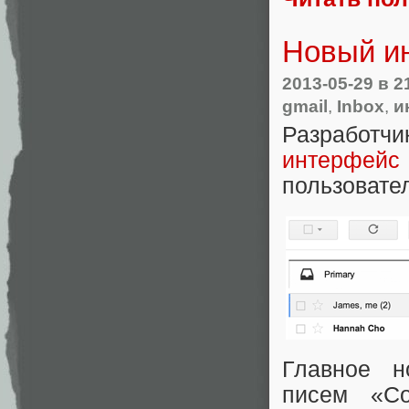
Новый ин
2013-05-29
в 2
gmail
,
Inbox
,
и
Разработч
интерфейс 
пользовател
Главное н
писем «Со