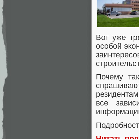
Вот уже тр
особой эко
заинтере
строительс
Почему та
спрашива
резидентам
все завис
информацию
Подробност
Читать по