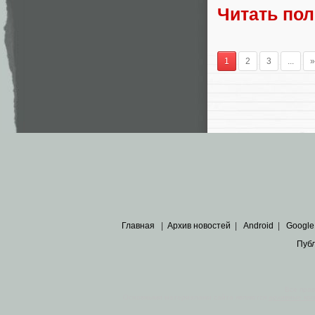
Читать по
1
2
3
...
»
Главная
|
Архив новостей
|
Android
|
Google
Пуб
Все пра
Основными материалами сайта являются
архивные ко