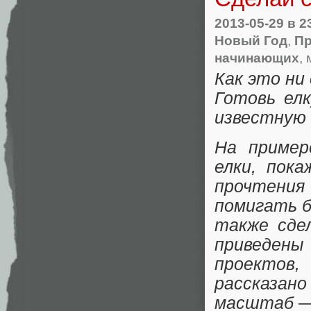
2013-05-29
в 2
Новый Год
,
Пр
начинающих
,
Как это ни
Готовь ел
известную 
На пример
елки, пок
прочтени
помигать б
также сде
приведены
проектов
рассказан
масштаб — 