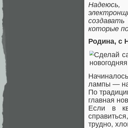
Надеюсь
электронщи
создават
которые по
Родина, с
Начиналос
лампы — на
По традици
главная нов
Если в кв
справиться
трудно, хло