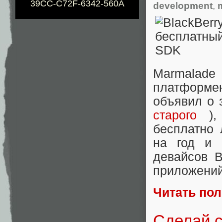
39CC-C72F-6342-560A
development
,
Marmalade
платформе
объявил о 
старого
), 
бесплатно 
на год и 
девайсов B
приложений
Читать по
Сделай с