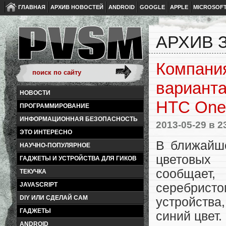
ГЛАВНАЯ
АРХИВ НОВОСТЕЙ
ANDROID
GOOGLE
APPLE
MICROSOF
АРХИВ З
Компани
варианта
НОВОСТИ
HTC One
ПРОГРАММИРОВАНИЕ
ИНФОРМАЦИОННАЯ БЕЗОПАСНОСТЬ
2013-05-29
в 2
ЭТО ИНТЕРЕСНО
В ближайше
НАУЧНО-ПОПУЛЯРНОЕ
цветовых
ГАДЖЕТЫ И УСТРОЙСТВА ДЛЯ ГИКОВ
сообщает,
ТЕКУЧКА
JAVASCRIPT
серебрис
DIY ИЛИ СДЕЛАЙ САМ
устройства
ГАДЖЕТЫ
синий цвет.
ANDROID