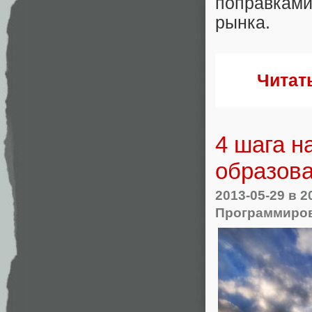
поправкам
рынка.
Читат
4 шага н
образов
2013-05-29
в 2
Программиро