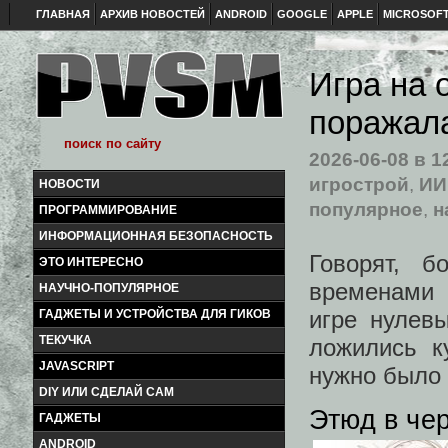
ГЛАВНАЯ
АРХИВ НОВОСТЕЙ
ANDROID
GOOGLE
APPLE
MICROSOF
Игра на 
поражал
2026-06-08
в 1
игрострой
,
ИИ
НОВОСТИ
популярное
,
н
ПРОГРАММИРОВАНИЕ
ИНФОРМАЦИОННАЯ БЕЗОПАСНОСТЬ
Говорят, б
ЭТО ИНТЕРЕСНО
временами 
НАУЧНО-ПОПУЛЯРНОЕ
игре нулев
ГАДЖЕТЫ И УСТРОЙСТВА ДЛЯ ГИКОВ
ТЕКУЧКА
ложились к
JAVASCRIPT
нужно было 
DIY ИЛИ СДЕЛАЙ САМ
Этюд в че
ГАДЖЕТЫ
ANDROID