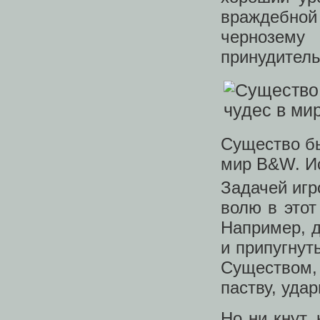
враждебной
чернозем
принудитель
Существо бы
мир B&W. И
Задачей игр
волю в этот
Например, д
и припугнут
Существом,
паству, уда
Но ни кнут,