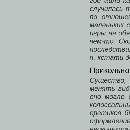
где жили к
случилась 
по отноше
маленьких с
игры не об
чем-то. Ск
последстви
я, кстати 
Прикольно
Существо,
менять вид
оно могло
колоссаль
еретиков б
оформлен
нескольки