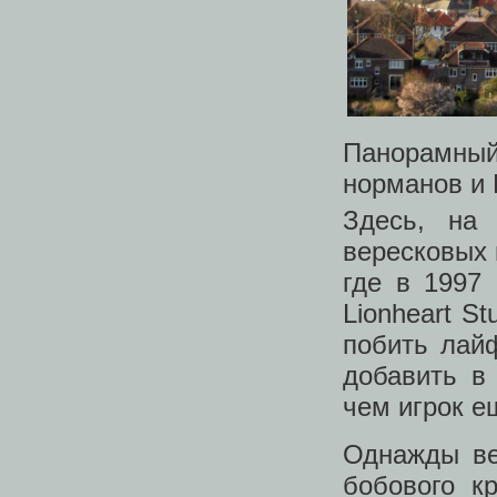
Панорамный
норманов и 
Здесь, на 
вересковых 
где в 1997
Lionheart S
побить лай
добавить в
чем игрок е
Однажды ве
бобового к