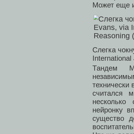
Может еще и
Слегка чокн
Internationa
Тандем М
независим
технически 
считался м
несколько 
нейронку в
существо д
воспитател