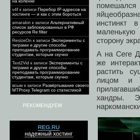
на коленке
помешался
v4f
к записи
Перебор IP-адресов на
яйцеобраз
хостинге — и как с этим бороться
инстинкт 
amarakin
к записи
Альтернативный
список заблокированных в РФ
маленькую
ресурсов Re:filter
сторону экр
ResizeOn
к записи
Эксперименты с
тиграми и другие способы
преподавать программирование
А на Сеге 
студентам, которым скучно
же интерак
Text2Vid
к записи
Эксперименты с
тиграми и другие способы
растить су
преподавать программирование
студентам, которым скучно
лицом и 
всым
к записи
Развёртывание своего
прилагавший
MTProxy Telegram со статистикой
хандры. 
наркомански
РЕКОМЕНДУЕМ
REG.RU
надежный хостинг