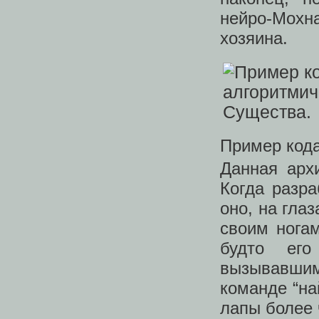
нейро-Мохн
хозяина.
Пример кода
Данная архи
Когда разр
оно, на гла
своим ногам
будто ег
вызывавшими
команде “на
лапы более