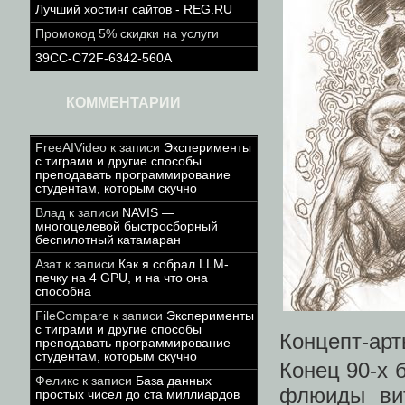
Лучший хостинг сайтов - REG.RU
Промокод 5% скидки на услуги
39CC-C72F-6342-560A
КОММЕНТАРИИ
FreeAIVideo
к записи
Эксперименты
с тиграми и другие способы
преподавать программирование
студентам, которым скучно
Влад
к записи
NAVIS —
многоцелевой быстросборный
беспилотный катамаран
Азат
к записи
Как я собрал LLM-
печку на 4 GPU, и на что она
способна
FileCompare
к записи
Эксперименты
с тиграми и другие способы
Концепт-арты
преподавать программирование
студентам, которым скучно
Конец 90-х 
Феликс
к записи
База данных
флюиды вит
простых чисел до ста миллиардов