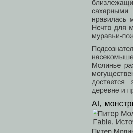
близлежащи
сахарными
нравилась 
Нечто для 
муравьи-пож
Подсознате
насекомыше
Молинье раз
могуществе
достается 
деревне и п
AI, монст
Питер Молин