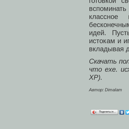
готовкой с
вспоминать
классное 
бесконечн
идей. Пус
истокам и и
вкладывая д
Скачать по
что exe. ис
ХР).
Автор:
DimaIam
Поделиться…