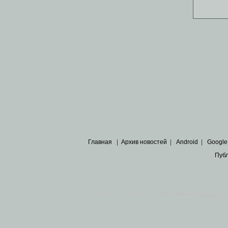
Главная
|
Архив новостей
|
Android
|
Google
Пуб
Все пра
Основными материалами сайта являются
архивные ко