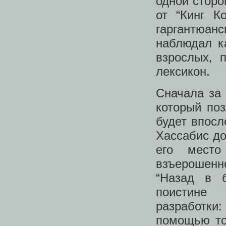
одной сторо
от “Кинг К
гаргантюан
наблюдал к
взрослых, 
лексикон.
Сначала за
который по
будет впосл
Хассабис до
его место
взъерошенн
“Назад в б
поистине 
разработки
помощью тог