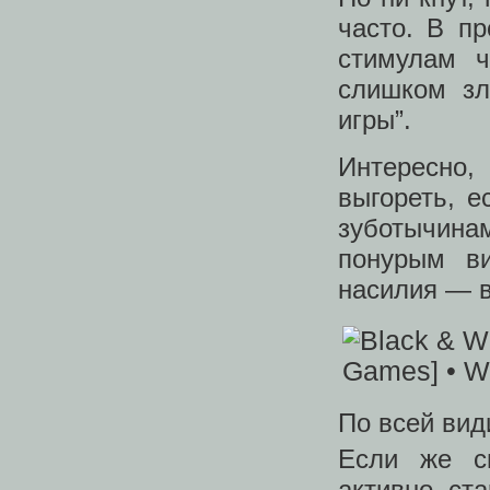
часто. В п
стимулам ч
слишком зл
игры”.
Интересно
выгореть, е
зуботычина
понурым ви
насилия — в
По всей вид
Если же с
активно ст