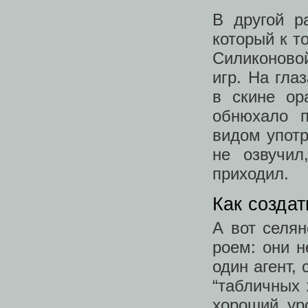
В другой р
который к т
Силиконовой
игр. На гла
в скине ор
обнюхало 
видом употр
не озвучил
приходил.
Как создат
А вот селя
роем: они н
один агент,
“табличных 
хороший уро