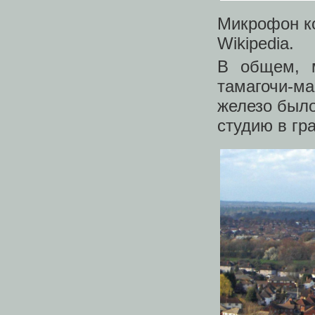
Микрофон ко
Wikipedia.
В общем, м
тамагочи-м
железо было
студию в гр