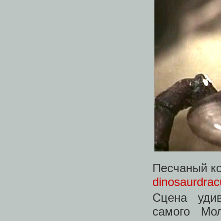
Песчаный ко
dinosaurdrac
Сцена уди
самого Мо