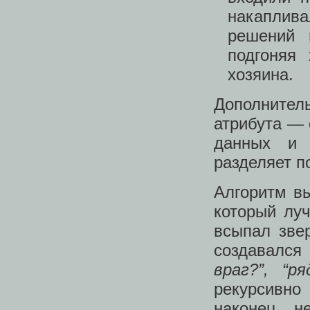
накаплив
решений 
подгоняя
хозяина.
Дополнител
атрибута — 
данных и 
разделяет п
Алгоритм в
который луч
всыпал звер
создавался
враг?”, “р
рекурсивно
наконец, н