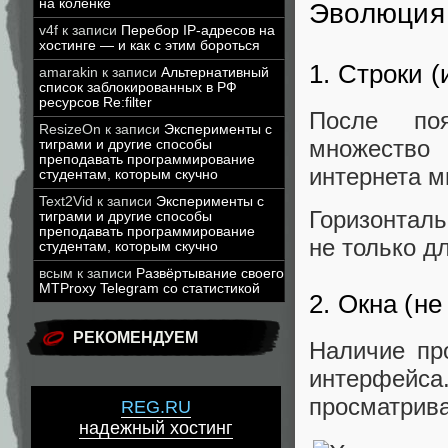
на коленке
Эволюция 
v4f
к записи
Перебор IP-адресов на
хостинге — и как с этим бороться
1. Строки 
amarakin
к записи
Альтернативный
список заблокированных в РФ
ресурсов Re:filter
После поя
ResizeOn
к записи
Эксперименты с
множество 
тиграми и другие способы
преподавать программирование
интернета м
студентам, которым скучно
Text2Vid
к записи
Эксперименты с
Горизонтал
тиграми и другие способы
преподавать программирование
не только дл
студентам, которым скучно
всым
к записи
Развёртывание своего
MTProxy Telegram со статистикой
2. Окна (н
РЕКОМЕНДУЕМ
Наличие пр
интерфей
просматрива
REG.RU
надежный хостинг