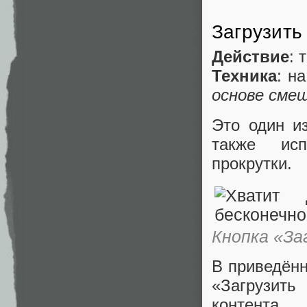
Загрузить
Действие
: 
Техника
: н
основе смещ
Это один и
также исп
прокрутки.
Кнопка «За
В приведён
«Загрузит
контента.