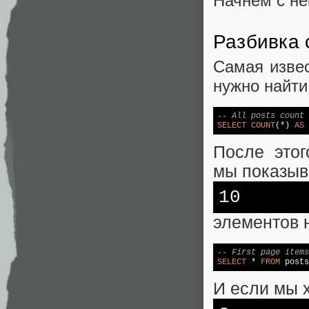
Начнём с не
Разбивка 
Cамая извес
нужно найти
-- All posts count
SELECT
COUNT
(*) 
AS
 
После этог
мы показы
10
элементов 
-- First page items
SELECT
 * 
FROM
 posts
И если мы 