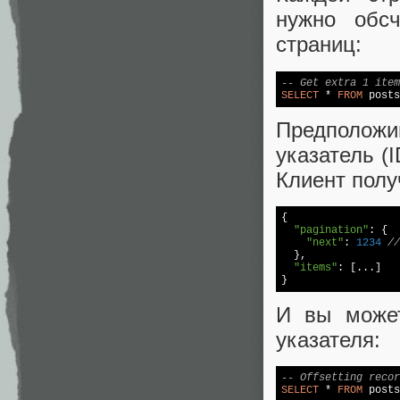
нужно обс
страниц:
-- Get extra 1 item
SELECT
 * 
FROM
 posts
Предполож
указатель (
Клиент пол
{

"pagination"
: {

"next"
: 
1234
/
  },

"items"
: [...]

}
И вы може
указателя:
-- Offsetting recor
SELECT
 * 
FROM
 posts