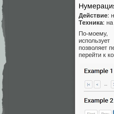
Нумераци
Действие
: 
Техника
: н
По-моему,
используе
позволяет п
перейти к к