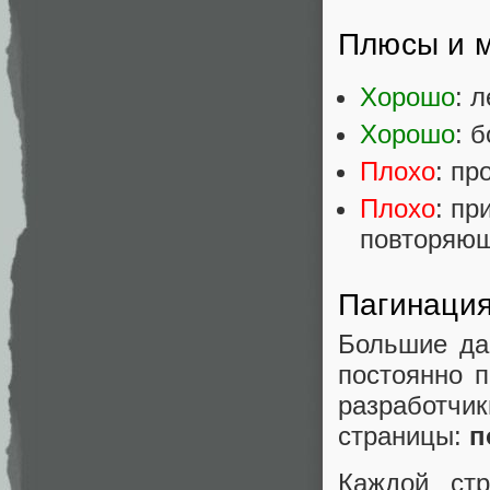
Плюсы и м
Хорошо
: 
Хорошо
: 
Плохо
: пр
Плохо
: пр
повторяю
Пагинация
Большие да
постоянно п
разработчи
страницы:
п
Каждой стр