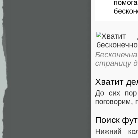
помо
бескон
Бесконеч
страницу д
Хватит де
До сих пор
поговорим, 
Поиск фу
Нижний ко