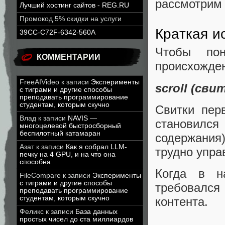
рассмотрим 
Лучший хостинг сайтов - REG.RU
Промокод 5% скидки на услуги
Краткая и
39CC-C72F-6342-560A
Чтобы пон
КОММЕНТАРИИ
происхожде
FreeAIVideo
к записи
Эксперименты
scroll (сви
с тиграми и другие способы
преподавать программирование
студентам, которым скучно
Свитки пер
Влад
к записи
NAVIS —
становилс
многоцелевой быстросборный
беспилотный катамаран
содержания
Азат
к записи
Как я собрал LLM-
трудно упра
печку на 4 GPU, и на что она
способна
Когда в н
FileCompare
к записи
Эксперименты
с тиграми и другие способы
требовался
преподавать программирование
студентам, которым скучно
контента.
Феликс
к записи
База данных
простых чисел до ста миллиардов