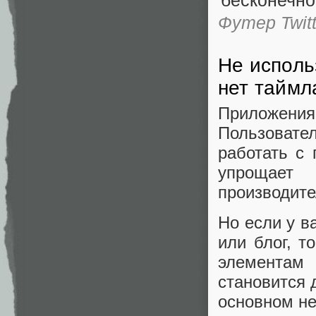
Футер Twitt
Не исполь
нет таймл
Приложени
Пользоват
работать с
упрощае
производите
Но если у в
или блог, 
элементам 
становится 
основном не