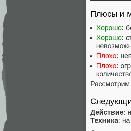
Плюсы и м
Хорошо
: 
Хорошо
: 
невозможно
Плохо
: не
Плохо
: ог
количеств
Рассмотрим 
Следующи
Действие
: 
Техника
: н