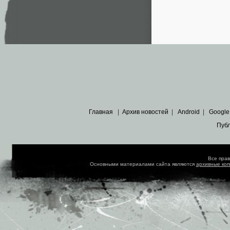
Главная
|
Архив новостей
|
Android
|
Google
Пуб
Все пра
Основными материалами сайта являются
архивные ко