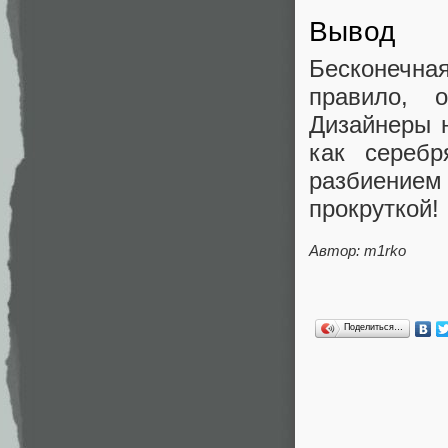
Вывод
Бесконечная
правило, 
Дизайнеры 
как сереб
разбиением 
прокруткой!
Автор: m1rko
Поделиться…