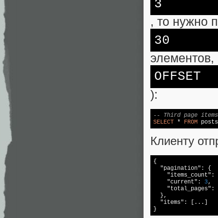
3
, то нужно 
30
элементов,
OFFSET
):
-- Third page items
SELECT
 * 
FROM
 posts
Клиенту от
{

"pagination"
: {

"items_count"
: 
"current"
: 
3
,

"total_pages"
: 
  },

"items"
: [...]

}