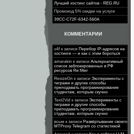
Лучший хостинг сайтов - REG.RU
Промокод 5% скидки на услуги
39CC-C72F-6342-560A
КОММЕНТАРИИ
v4f
к записи
Перебор IP-адресов на
хостинге — и как с этим бороться
amarakin
к записи
Альтернативный
список заблокированных в РФ
ресурсов Re:filter
ResizeOn
к записи
Эксперименты с
тиграми и другие способы
преподавать программирование
студентам, которым скучно
Text2Vid
к записи
Эксперименты с
тиграми и другие способы
преподавать программирование
студентам, которым скучно
всым
к записи
Развёртывание своего
MTProxy Telegram со статистикой