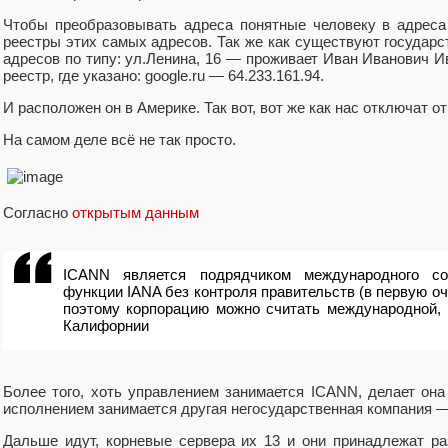
Чтобы преобразовывать адреса понятные человеку в адрес
реестры этих самых адресов. Так же как существуют государ
адресов по типу: ул.Ленина, 16 — проживает Иван Иванович И
реестр, где указано: google.ru — 64.233.161.94.
И расположен он в Америке. Так вот, вот же как нас отключат от
На самом деле всё не так просто.
Согласно
открытым данным
ICANN является подрядчиком международного с
функции IANA без контроля правительств (в первую о
поэтому корпорацию можно считать международной, 
Калифорнии
Более того, хоть управлением занимается ICANN, делает она
исполнением занимается другая негосударственная компания — 
Дальше идут, корневые сервера их 13 и они принадлежат 