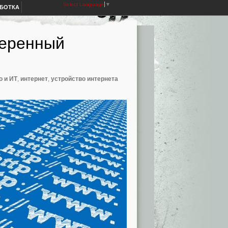
Select Language
▼
АБОТКА
веренный
о и ИТ
,
интернет
,
устройство интернета