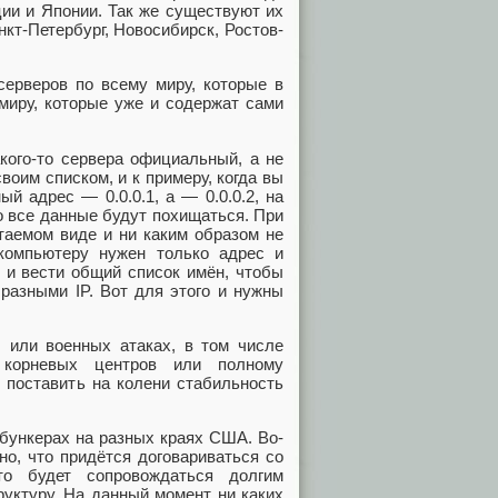
ии и Японии. Так же существуют их
нкт-Петербург, Новосибирск, Ростов-
серверов по всему миру, которые в
миру, которые уже и содержат сами
кого-то сервера официальный, а не
оим списком, и к примеру, когда вы
й адрес — 0.0.0.1, а — 0.0.0.2, на
о все данные будут похищаться. При
таемом виде и ни каким образом не
компьютеру нужен только адрес и
у и вести общий список имён, чтобы
разными IP. Вот для этого и нужны
 или военных атаках, в том числе
и корневых центров или полному
 поставить на колени стабильность
бункерах на разных краях США. Во-
о, что придётся договариваться со
о будет сопровождаться долгим
уктуру. На данный момент ни каких