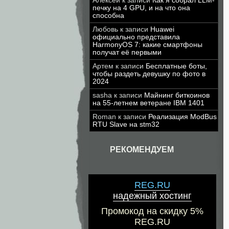
Алексей
к записи
Как я собрал LLM-
печку на 4 GPU, и на что она
способна
Любовь
к записи
Huawei
официально представила
HarmonyOS 7: какие смартфоны
получат её первыми
Артем
к записи
Бесплатные боты,
чтобы раздеть девушку по фото в
2024
sasha
к записи
Майнинг биткоинов
на 55-летнем ветеране IBM 1401
Roman
к записи
Реализация ModBus
RTU Slave на stm32
РЕКОМЕНДУЕМ
REG.RU
надежный хостинг
Промокод на скидку 5%
REG.RU