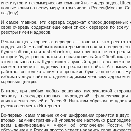
институтов и некоммерческих компаний из Нидерландов, Швец
полные копии по всему миру, в том числе в России(Москва, Са
на-Дону).
И самое главное, эти сервера содержат список доверенных 
свою очередь содержат ещё один список серверов по всему 
реестры имён и адресов.
Реальная цель корневых серверов — говорить, что реестр та
поддельный. На любом компьютере можно поднять сервер со св
будете обращаться к sberbank.ru, вам пришлют не его реальны
котором будет располагаться точная копия сайта Сбербанка, н
этом пользователь будет видеть нужный адрес в человеко-чи
сможет отличить подделку от реального сайта. А самому 
работает он только с ним, ни про какие буквы он не знает. Н
избежать двух сайтов с одним видимым человеку адресом и 
корневые центры.
В итоге, при любых любых решениях американской стороны
захвату негосударственных учреждений, фальсификаци
уничтожению связей с Россией. Ни каким образом не удастся
русского сегмента Интернета.
Во-первых, сами главные ключи шифрования хранятся в двух 
вторых, административный управление настолько распределён
всем цивилизованным миром об отключении России. Чт
обсуждением и Россия просто успеет наладить свою инфрастр