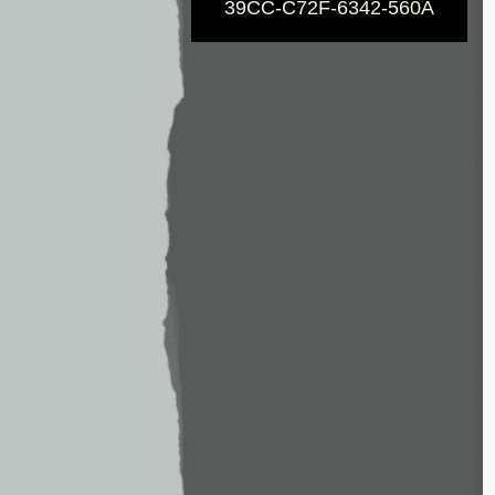
39CC-C72F-6342-560A