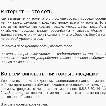
Интернет — это сеть
Как вы видите, интернет это сплошные соседи и соседи соседе
нет ни каких центров и красных кнопок всего интернета. То
заставить прекратить ходить трафик между двумя российск
китайским городом, между российским и австралийским 
Единственно, что они могут сделать — это сбросить бомбы на
не сетевой уровень угроз.
на самом деле центры есть, только тссс…
но эти центры исключительно информативные, то есть г
страны, такого-то устройства, такого-то производителя 
ничего не меняется.
Во всём виноваты ничтожные людишки!
Уровнем выше чистых данных, располагается наш с вами по
работы протоколов в нём заключается в человеко-читаемых да
примеру, google.ru отличается от машинного 8.8.8.8:80. И 
JavaScript кодом, все их вы можете читать может и не на ро
всяких преобразований.
В этом и кроется корень зла.