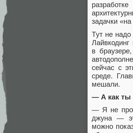
разработк
архитектур
задачки «на
Тут не надо
Лайвкодинг 
в браузере
автодополн
сейчас с э
среде. Гла
мешали.
— А как ты
— Я не про
джуна — эт
можно показ