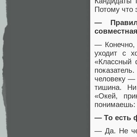
Кандидаты 
Потому что 
— Правил
совместная
— Конечно, 
уходит с х
«Классный 
показатель
человеку — 
тишина. Ни
«Окей, пр
понимаешь: 
— То есть 
— Да. Не че