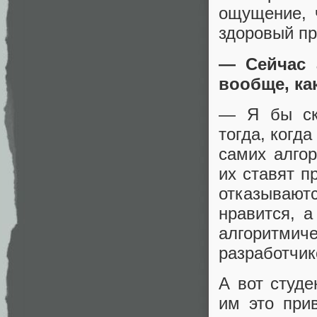
ощущение, 
здоровый пр
— Сейчас 
вообще, ка
— Я бы ска
тогда, когд
самих алгор
их ставят п
отказываютс
нравится, 
алгоритми
разработчик
А вот студ
им это при