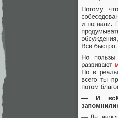
Потому что
собеседован
и погнали. 
продумыват
обсуждения,
Всё быстро,
Но пользы
развивают
Но в реаль
всего ты п
потом благо
— И всё 
запомнили
— Да, иногд