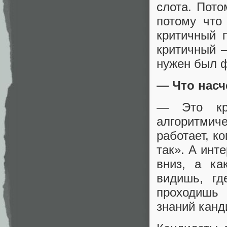
слота. Пото
потому что
критичный 
критичный 
нужен был 
— Что насч
— Это кру
алгоритмиче
работает, к
так». А инт
вниз, а ка
видишь, гд
проходишь 
знаний канд