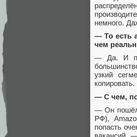
распределё
производит
немного. Даж
— То есть 
чем реаль
— Да. И п
большинств
узкий сегм
копировать.
— С чем, п
— Он пошёл
РФ), Amazo
попасть оче
вакансий —