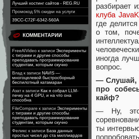
Лучший хостинг сайтов - REG.RU
разбирает и
Промокод 5% скидки на услуги
клуба Java
39CC-C72F-6342-560A
где делитс
о том, поч
КОММЕНТАРИИ
интеллекту
человеческ
FreeAIVideo
к записи
Эксперименты
с тиграми и другие способы
иногда лучш
преподавать программирование
студентам, которым скучно
вопрос.
Влад
к записи
NAVIS —
многоцелевой быстросборный
— Слушай, 
беспилотный катамаран
про собес
Азат
к записи
Как я собрал LLM-
печку на 4 GPU, и на что она
кайф?
способна
FileCompare
к записи
Эксперименты
— Ну, это
с тиграми и другие способы
преподавать программирование
соревнован
студентам, которым скучно
ты интервью
Феликс
к записи
База данных
попробовать
простых чисел до ста миллиардов