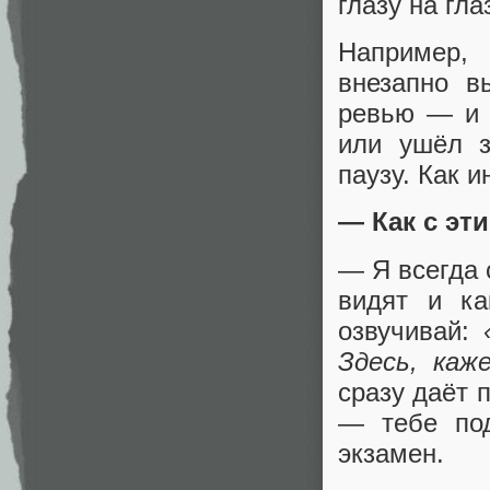
глазу на гла
Например, 
внезапно в
ревью — и 
или ушёл з
паузу. Как 
— Как с эт
— Я всегда 
видят и к
озвучивай:
Здесь, каж
сразу даёт 
— тебе под
экзамен.