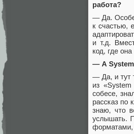
работа?
— Да. Особе
к счастью, 
адаптироват
и т.д. Вме
код, где она
— А System
— Да, и тут
из «System
собесе, зна
рассказ по 
знаю, что в
услышать. П
форматами