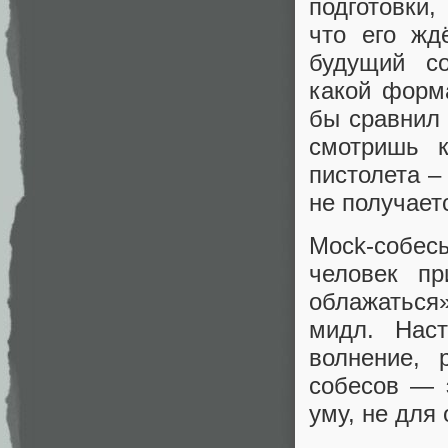
подготовки,
что его жд
будущий с
какой форма
бы сравнил 
смотришь к
пистолета –
не получает
Mock-собес
человек пр
облажаться»
мидл. Нас
волнение, 
собесов — э
уму, не для