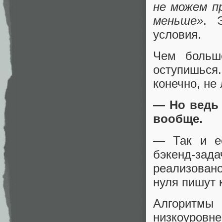
не можем п
меньше»
. 
условия.
Чем больш
оступишься.
конечно, не
— Но ведь
вообще.
— Так и ес
бэкенд-зада
реализован
нуля пишут 
Алгоритмы
низкоуров