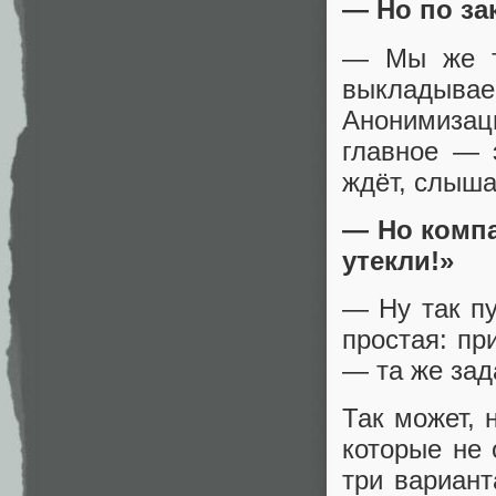
— Но по за
— Мы же ту
выкладываем
Анонимизац
главное — э
ждёт, слыша
— Но комп
утекли!»
— Ну так пу
простая: пр
— та же зад
Так может, 
которые не 
три вариант