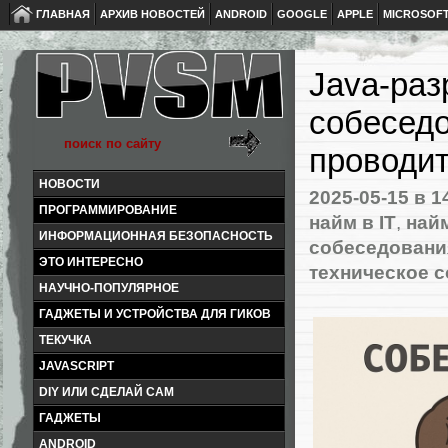
ГЛАВНАЯ
АРХИВ НОВОСТЕЙ
ANDROID
GOOGLE
APPLE
MICROSOF
Java-раз
собеседо
проводит
НОВОСТИ
2025-05-15
в 1
ПРОГРАММИРОВАНИЕ
найм в IT
,
най
ИНФОРМАЦИОННАЯ БЕЗОПАСНОСТЬ
собеседовани
ЭТО ИНТЕРЕСНО
техническое 
НАУЧНО-ПОПУЛЯРНОЕ
ГАДЖЕТЫ И УСТРОЙСТВА ДЛЯ ГИКОВ
ТЕКУЧКА
JAVASCRIPT
DIY ИЛИ СДЕЛАЙ САМ
ГАДЖЕТЫ
ANDROID