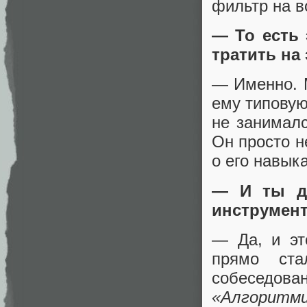
фильтр на во
— То есть 
тратить на
— Именно. М
ему типовую
не занималс
Он просто н
о его навыка
— И ты ду
инструмент
— Да, и эт
прямо ста
собеседо
«Алгоритми