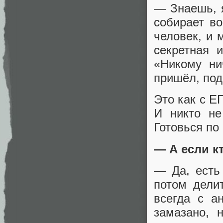
— Знаешь, я
собирает во
человек, и 
секретная 
«Никому ни
пришёл, под
Это как с Е
И никто не
Готовься по
— А если к
— Да, есть 
потом дели
всегда с а
замазано, 