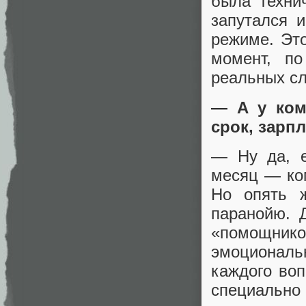
была техни
запутался 
режиме. Эт
момент, п
реальных сл
— А у ком
срок, зарпл
— Ну да, е
месяц — ком
Но опять 
паранойю. 
«помощник
эмоционал
каждого воп
специально 