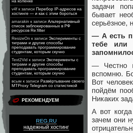
на коленке
задачи поп
v4f
к записи
Перебор IP-адресов на
бывает нео
хостинге — и как с этим бороться
серьёзное, н
amarakin
к записи
Альтернативный
список заблокированных в РФ
ресурсов Re:filter
— А есть 
ResizeOn
к записи
Эксперименты с
тебе или 
тиграми и другие способы
преподавать программирование
запомнило
студентам, которым скучно
Text2Vid
к записи
Эксперименты с
— Честно г
тиграми и другие способы
преподавать программирование
вспомню. Бо
студентам, которым скучно
Вот челове
всым
к записи
Развёртывание своего
MTProxy Telegram со статистикой
пойдём поо
Никаких зад
РЕКОМЕНДУЕМ
А вот когд
зачем они н
REG.RU
отрицатель
надежный хостинг