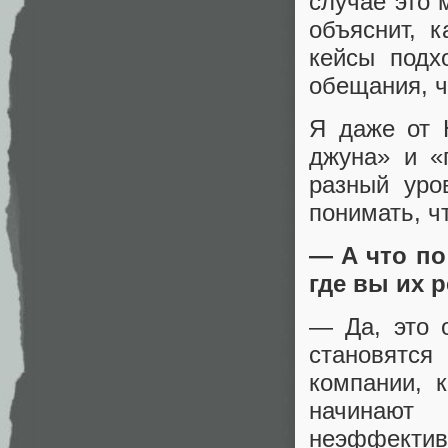
случае это 
объяснит, к
кейсы подх
обещания, ч
Я даже от 
джуна» и «
разный уро
понимать, чт
— А что по
где вы их 
— Да, это о
становятся
компании, 
начинают 
неэффектив