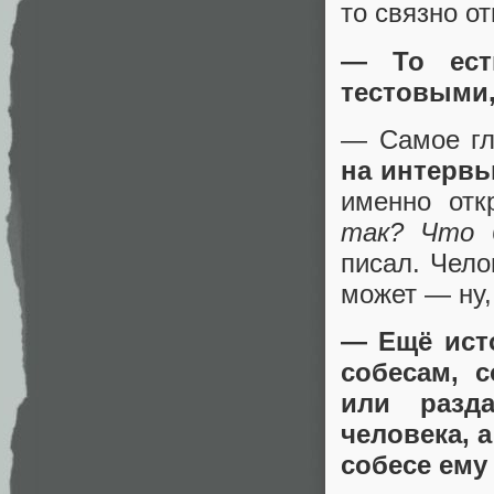
то связно от
— То ест
тестовыми,
— Самое г
на интерв
именно отк
так? Что 
писал. Чело
может — ну,
— Ещё исто
собесам, 
или разд
человека, 
собесе ему