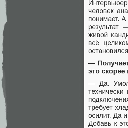
Интервьюер
человек ана
понимает. А
результат 
живой канд
всё целико
остановился
— Получает
это скорее
— Да. Умол
технически 
подключен
требует хла
осилит. Да 
Добавь к эт