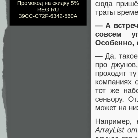
сюда пришё
Промокод на скидку 5%
REG.RU
траты време
39CC-C72F-6342-560A
— А встреч
совсем у
Особенно, 
— Да, такое
про джунов,
проходят ту
компаниях 
тот же наб
сеньору. От
может на ни
Например, 
ArrayList от