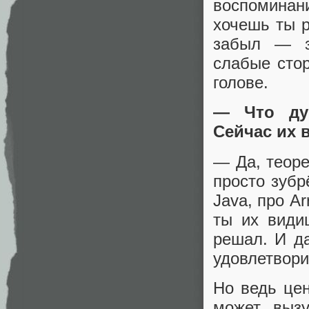
воспоминан
хочешь ты р
забыл — з
слабые стор
голове.
— Что дум
Сейчас их 
— Да, теоре
просто зубр
Java, про Ar
ты их види
решал. И д
удовлетвори
Но ведь цен
может вызу