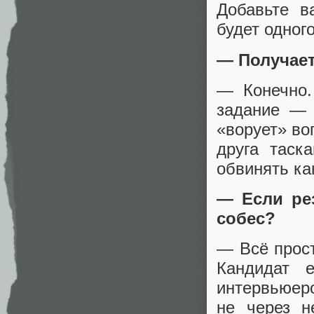
Добавьте в
будет одног
— Получает
— Конечно.
задание — 
«ворует» во
друга таск
обвинять ка
— Если ре
собес?
— Всё прост
Кандидат 
интервьюеро
не через н