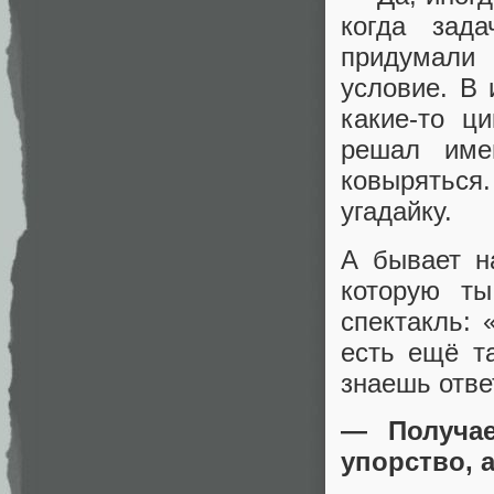
когда зад
придумали 
условие. В
какие-то ц
решал име
ковыряться
угадайку.
А бывает н
которую т
спектакль: 
есть ещё т
знаешь отве
— Получае
упорство, 