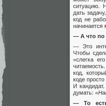
ситуацию. 
дать задачу
код не рабо
начинается
— А что по
— Это инте
Чтобы сдела
«слегка ег
читаемость
код, котор
коде просто 
И кандидат,
думать:
«На
— То есть