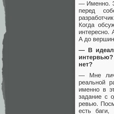
— Именно. Э
перед соб
разработчик
Когда обсу
интересно. 
A до верши
— В идеал
интервью? 
нет?
— Мне лич
реальной р
именно в э
задание с о
ревью. Посм
есть баги,