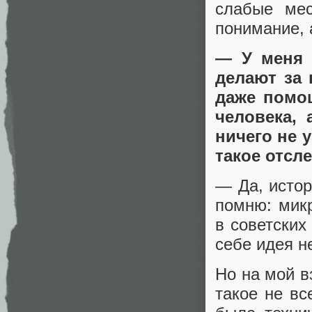
слабые ме
понимание, 
— У меня 
делают за 
даже помощ
человека,
ничего не 
такое отсл
— Да, истор
помню: мик
в советских
себе идея н
Но на мой в
такое не вс