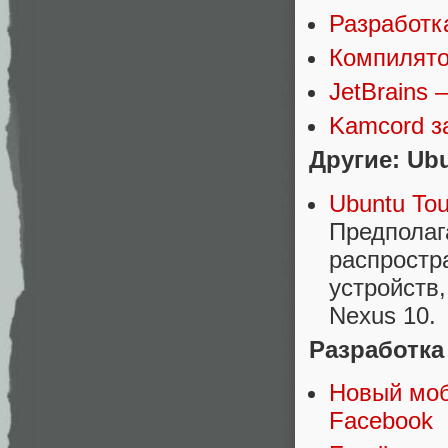
Разработк
Компилятор
JetBrains 
Kamcord з
Другие: Ub
Ubuntu To
Предполаг
распростр
устройств,
Nexus 10.
Разработка
Новый моб
Facebook