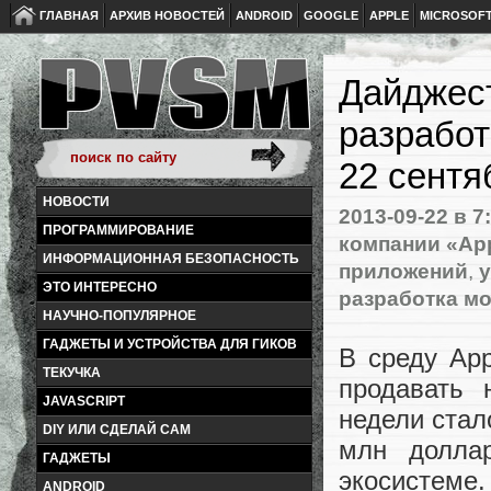
ГЛАВНАЯ
АРХИВ НОВОСТЕЙ
ANDROID
GOOGLE
APPLE
MICROSOF
Дайджест
разрабо
22 сентя
НОВОСТИ
2013-09-22
в 7
ПРОГРАММИРОВАНИЕ
компании «Ap
ИНФОРМАЦИОННАЯ БЕЗОПАСНОСТЬ
приложений
,
у
ЭТО ИНТЕРЕСНО
разработка м
НАУЧНО-ПОПУЛЯРНОЕ
ГАДЖЕТЫ И УСТРОЙСТВА ДЛЯ ГИКОВ
В среду App
ТЕКУЧКА
продавать 
JAVASCRIPT
недели стал
DIY ИЛИ СДЕЛАЙ САМ
млн долла
ГАДЖЕТЫ
экосистеме.
ANDROID