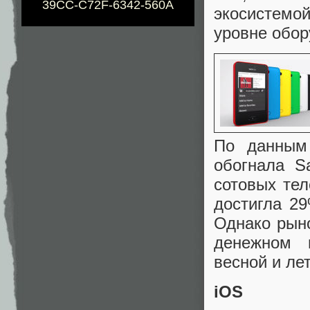
39CC-C72F-6342-560A
экосистемо
уровне обор
По данным 
обогнала S
сотовых тел
достигла 2
Однако рыно
денежном 
весной и ле
iOS