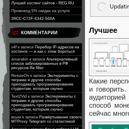
Лучший хостинг сайтов - REG.RU
Промокод 5% скидки на услуги
39CC-C72F-6342-560A
Лучшее
КОММЕНТАРИИ
v4f
к записи
Перебор IP-адресов на
хостинге — и как с этим бороться
amarakin
к записи
Альтернативный
список заблокированных в РФ
ресурсов Re:filter
ResizeOn
к записи
Эксперименты с
Какие персп
тиграми и другие способы
преподавать программирование
и говорить
студентам, которым скучно
аудиторией
Text2Vid
к записи
Эксперименты с
тиграми и другие способы
способ моне
преподавать программирование
студентам, которым скучно
сейчас много
всым
к записи
Развёртывание своего
MTProxy Telegram со статистикой