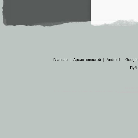
Главная
|
Архив новостей
|
Android
|
Google
Пуб
Все пра
Основными материалами сайта являются
архивные ко