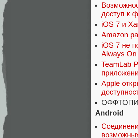
Возможнос
доступ к ф
iOS 7 и Xa
Amazon ра
iOS 7 не 
Always On
TeamLab P
приложени
Apple отк
доступнос
ОФФТОПИ
Android
Соединение
возможны