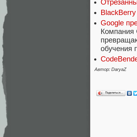
Отрезанны
BlackBerry
Google пр
Компания 
превращаю
обучения 
CodeBende
Автор: DaryaZ
Поделиться…