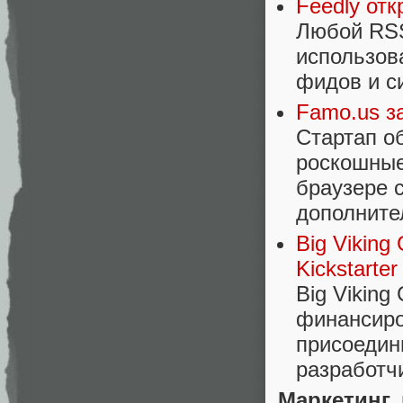
Feedly от
Любой RSS
использов
фидов и с
Famo.us з
Стартап о
роскошные
браузере с
дополните
Big Vikin
Kickstarter
Big Viking
финансиро
присоедин
разработч
Маркетинг,