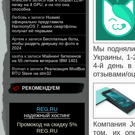
Алексей
к записи
Как я собрал LLM-
печку на 4 GPU, и на что она
способна
Любовь
к записи
Huawei
официально представила
HarmonyOS 7: какие смартфоны
получат её первыми
Артем
к записи
Бесплатные боты,
чтобы раздеть девушку по фото в
Мы подняли
2024
Украины, 1-
sasha
к записи
Майнинг биткоинов
на 55-летнем ветеране IBM 1401
4-й день в
Roman
к записи
Реализация ModBus
отзывами/оц
RTU Slave на stm32
РЕКОМЕНДУЕМ
REG.RU
надежный хостинг
Компания J
Промокод на скидку 5%
REG.RU
том, их оп