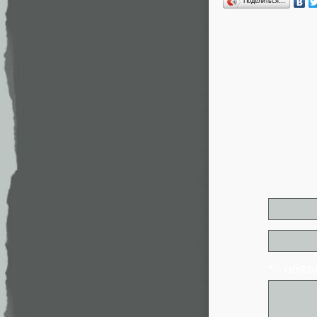
Поделиться…
* - обя