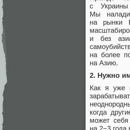
с Украины
Мы налади
на рынки 
масштабиро
и без ази
самоубийс
на более п
на Азию.
2. Нужно и
Как я уже 
зарабатыва
неоднородн
когда друг
может себя
на 2−3 года