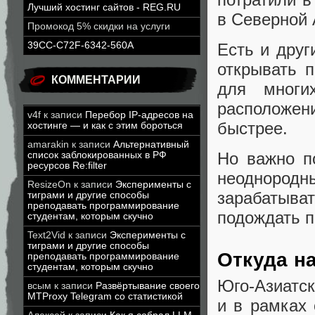
Лучший хостинг сайтов - REG.RU
в Северной 
Промокод 5% скидки на услуги
Есть и друг
39CC-C72F-6342-560A
открывать п
КОММЕНТАРИИ
для многи
расположен
v4f
к записи
Перебор IP-адресов на
быстрее.
хостинге — и как с этим бороться
amarakin
к записи
Альтернативный
Но важно п
список заблокированных в РФ
ресурсов Re:filter
неоднородн
ResizeOn
к записи
Эксперименты с
зарабатыва
тиграми и другие способы
преподавать программирование
подождать п
студентам, которым скучно
Text2Vid
к записи
Эксперименты с
тиграми и другие способы
Откуда н
преподавать программирование
студентам, которым скучно
Юго-Азиатс
всым
к записи
Развёртывание своего
MTProxy Telegram со статистикой
и в рамках 