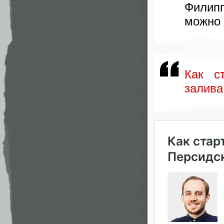
Филип
можно
Как с
залива