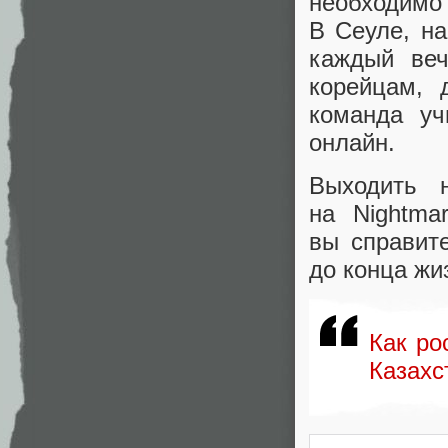
необходимо
В Сеуле
,
на
каждый веч
корейцам
,
команда уч
онлайн.
Выходить 
на Nightma
вы справит
до конца жи
Как ро
Казахс