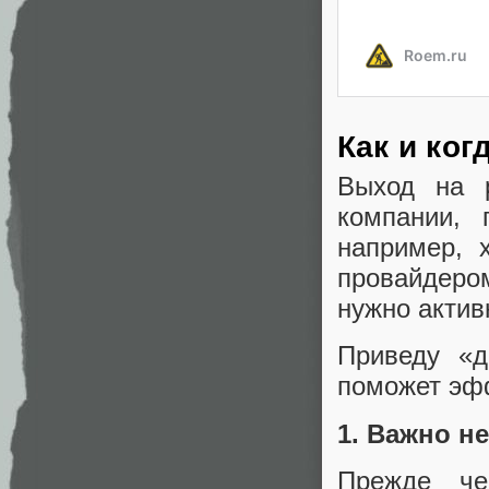
Как и ког
Выход на 
компании
,
например
,
провайдером
нужно актив
Приведу
«
д
поможет эф
1. Важно н
Прежде че