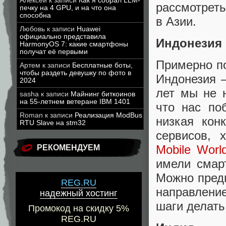
Алексей
к записи
Как я собрал LLM-
рассмотреть
печку на 4 GPU, и на что она
способна
в Азии.
Любовь
к записи
Huawei
официально представила
Индонезия
HarmonyOS 7: какие смартфоны
получат её первыми
Примерно по
Артем
к записи
Бесплатные боты,
чтобы раздеть девушку по фото в
Индонезия 
2024
лет мы не 
sasha
к записи
Майнинг биткоинов
на 55-летнем ветеране IBM 1401
что нас по
Roman
к записи
Реализация ModBus
низкая кон
RTU Slave на stm32
сервисов
,
Mobile Worl
РЕКОМЕНДУЕМ
имели сма
Можно пред
REG.RU
направлени
надежный хостинг
шаги делать
Промокод на скидку 5%
REG.RU