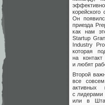
эффективн
корейского 
Он появилс
приезда Pre
как нам эт
Startup Gra
Industry Pr
которая п
на контакт
и любят раб
Второй важ
все совсем
активных
с лидерами 
или в Шта