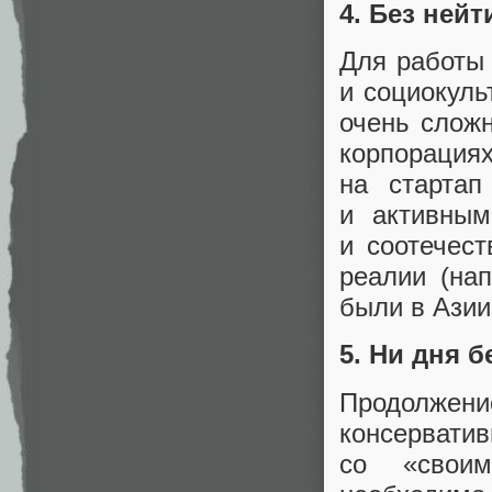
4. Без ней
Для работы
и социокуль
очень слож
корпорация
на старта
и активным
и соотечест
реалии
(
на
были в Азии
5. Ни дня б
Продолжени
консерватив
со «своим