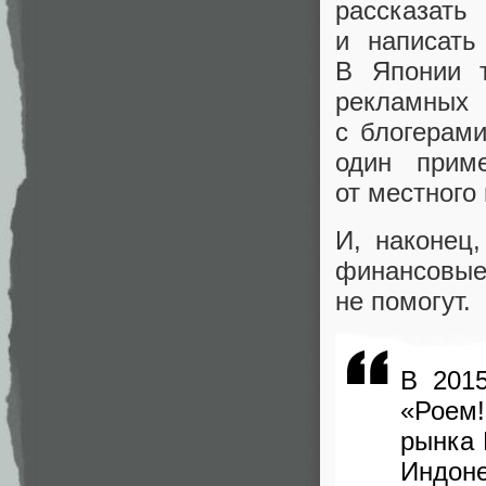
рассказат
и написать
В Японии т
рекламных 
с блогерам
один прим
от местного
И
,
наконец
,
финансовы
не помогут.
В 201
«
Роем
рынка
Индон