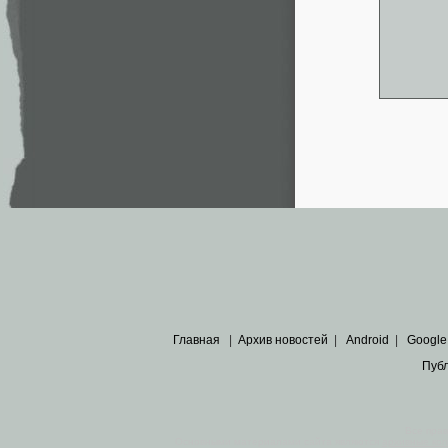
Главная
|
Архив новостей
|
Android
|
Google
Пуб
Все пра
Основными материалами сайта являются
архивные ко