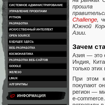
прошла 
СИСТЕМНОЕ АДМИНИСТРИРОВАНИЕ
УПРАВЛЕНИЕ ПРОЕКТАМИ
правитель
PYTHON
Challenge
, 
РАЗРАБОТКА
Южной Кор
ИСКУССТВЕННЫЙ ИНТЕЛЛЕКТ
Азии.
OPEN SOURCE
БУДУЩЕЕ ЗДЕСЬ
Зачем ст
ВЕБ-РАЗРАБОТКА
Азия — это 
КОСМОНАВТИКА
РАЗРАБОТКА ВЕБ-САЙТОВ
Индия
,
Кит
GOOGLE
только этих
ЖЕЛЕЗО
При этом к
LINUX
покупают он
АЛГОРИТМЫ
регион — м
ИНФОРМАЦИЯ
e-commerc
потратили в