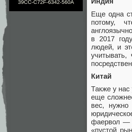
Индия
39CC-C72F-6342-560A
Еще одна с
потому
,
ч
англоязычн
в 2017 год
людей
,
и э
учитывать
,
посредствен
Китай
Также у нас
еще сложнее
вес
,
нужно
юридическо
фаервол — 
«
пустой рын