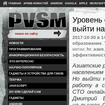
ГЛАВНАЯ
АРХИВ НОВОСТЕЙ
ANDROID
GOOGLE
APPLE
MICROSOF
Уровень 
выйти на
2017-10-30
в 1
образование
,
НОВОСТИ
метки:
hr
,
азия
ПРОГРАММИРОВАНИЕ
эффективност
ИНФОРМАЦИОННАЯ БЕЗОПАСНОСТЬ
ЭТО ИНТЕРЕСНО
Азиатские 
НАУЧНО-ПОПУЛЯРНОЕ
населением
ГАДЖЕТЫ И УСТРОЙСТВА ДЛЯ ГИКОВ
Но выйти н
ТЕКУЧКА
работу в с
JAVASCRIPT
CTO онлайн
DIY ИЛИ СДЕЛАЙ САМ
Дмитрий В
ГАДЖЕТЫ
на рынках 
ANDROID