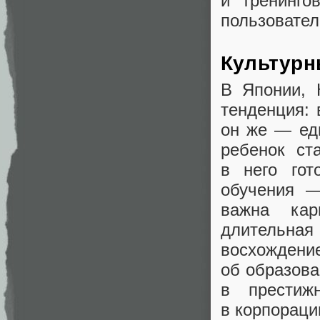
и тренинго
пользовател
Культурн
В Японии
,
тенденция: 
он же — ед
ребенок ст
в него гот
обучения —
важна кар
длительна
восхожден
об образова
в престиж
в корпораци