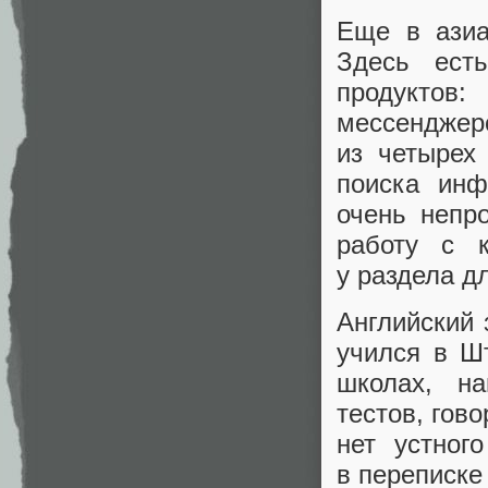
Еще в азиа
Здесь ест
продуктов:
мессенджер
из четырех
поиска инф
очень непр
работу с к
у раздела д
Английский 
учился в Ш
школах
,
на
тестов
,
гово
нет устног
в переписке