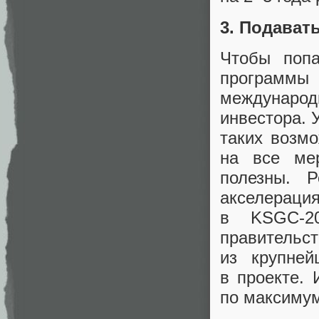
3. Подават
Чтобы поп
программы
международ
инвестора. 
таких возм
на все ме
полезны. Р
акселерация
в KSGC-20
правительс
из крупней
в проекте.
по максимум