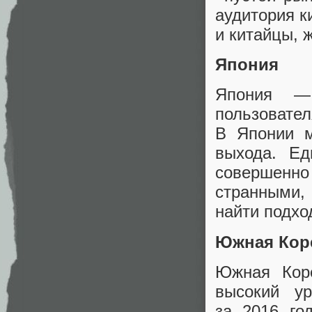
аудитория к
и китайцы
,
ж
Япония
Япония —
пользовате
В Японии м
выхода. Ед
совершенно 
странными
,
найти подхо
Южная Кор
Южная Кор
высокий у
за 2016 го