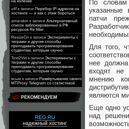
По словам
на коленке
указанные 
v4f
к записи
Перебор IP-адресов на
хостинге — и как с этим бороться
патчи пре
amarakin
к записи
Альтернативный
Разработчик
список заблокированных в РФ
ресурсов Re:filter
необходимых
ResizeOn
к записи
Эксперименты с
тиграми и другие способы
Для того, 
преподавать программирование
студентам, которым скучно
соответство
Text2Vid
к записи
Эксперименты с
нее должна
тиграми и другие способы
преподавать программирование
входят не 
студентам, которым скучно
мнению ко
всым
к записи
Развёртывание своего
MTProxy Telegram со статистикой
дистрибутив
являются м
РЕКОМЕНДУЕМ
Еще одно у
над решени
REG.RU
возможность
надежный хостинг