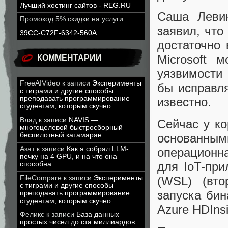
Лучший хостинг сайтов - REG.RU
Саша Левин
Промокод 5% скидки на услуги
заявил, что
39CC-C72F-6342-560A
достаточно 
Microsoft 
КОММЕНТАРИИ
уязвимости 
FreeAIVideo
к записи
Эксперименты
бы исправля
с тиграми и другие способы
преподавать программирование
известно.
студентам, которым скучно
Влад
к записи
NAVIS —
Сейчас у ко
многоцелевой быстросборный
беспилотный катамаран
основанны
Азат
к записи
Как я собрал LLM-
операционна
печку на 4 GPU, и на что она
для IoT-при
способна
FileCompare
к записи
Эксперименты
(WSL) (вто
с тиграми и другие способы
запуска бин
преподавать программирование
студентам, которым скучно
Azure HDInsi
Феликс
к записи
База данных
простых чисел до ста миллиардов