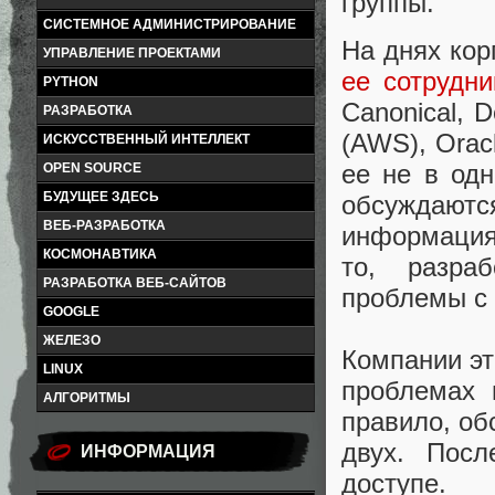
группы.
СИСТЕМНОЕ АДМИНИСТРИРОВАНИЕ
На днях кор
УПРАВЛЕНИЕ ПРОЕКТАМИ
ее сотрудни
PYTHON
Canonical, 
РАЗРАБОТКА
(AWS), Orac
ИСКУССТВЕННЫЙ ИНТЕЛЛЕКТ
ее не в одн
OPEN SOURCE
БУДУЩЕЕ ЗДЕСЬ
обсуждаю
ВЕБ-РАЗРАБОТКА
информация 
КОСМОНАВТИКА
то, разра
РАЗРАБОТКА ВЕБ-САЙТОВ
проблемы с 
GOOGLE
ЖЕЛЕЗО
Компании эт
LINUX
проблемах 
АЛГОРИТМЫ
правило, об
двух. Посл
ИНФОРМАЦИЯ
доступе.