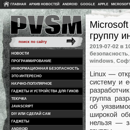
ГЛАВНАЯ
АРХИВ НОВОСТЕЙ
ANDROID
GOOGLE
APPLE
MICROSOF
Microsof
группу и
2019-07-02
в 1
безопасность
НОВОСТИ
windows
,
Соф
ПРОГРАММИРОВАНИЕ
ИНФОРМАЦИОННАЯ БЕЗОПАСНОСТЬ
Linux — отк
ЭТО ИНТЕРЕСНО
систему и 
НАУЧНО-ПОПУЛЯРНОЕ
разработчик
ГАДЖЕТЫ И УСТРОЙСТВА ДЛЯ ГИКОВ
группа раз
ТЕКУЧКА
об уязвимо
JAVASCRIPT
широкой об
DIY ИЛИ СДЕЛАЙ САМ
нельзя — з
ГАДЖЕТЫ
ANDROID