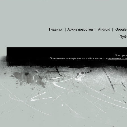
Главная
|
Архив новостей
|
Android
|
Google
Пуб
Все пра
Основными материалами сайта являются
архивные ко