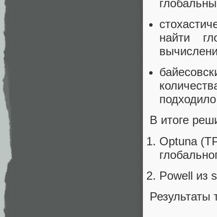
глобальны
стохастич
найти гл
вычислени
байесовск
количест
подходило
В итоге реши
Optuna (TP
глобально
Powell из 
Результаты 