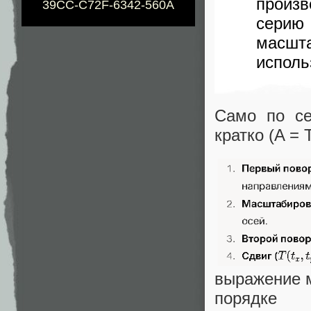
произ
39CC-C72F-6342-560A
серию
масшт
исполь
Само по се
кратко (A = 
выражение м
порядке