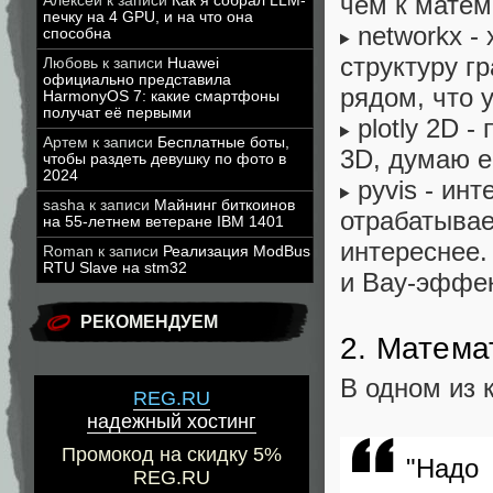
чем к матем
Алексей
к записи
Как я собрал LLM-
печку на 4 GPU, и на что она
networkx -
способна
структуру г
Любовь
к записи
Huawei
официально представила
рядом, что 
HarmonyOS 7: какие смартфоны
получат её первыми
plotly 2D 
Артем
к записи
Бесплатные боты,
3D, думаю е
чтобы раздеть девушку по фото в
2024
pyvis - ин
sasha
к записи
Майнинг биткоинов
отрабатывае
на 55-летнем ветеране IBM 1401
интереснее.
Roman
к записи
Реализация ModBus
RTU Slave на stm32
и Вау-эффек
РЕКОМЕНДУЕМ
2. Математ
В одном из 
REG.RU
надежный хостинг
Промокод на скидку 5%
"Над
REG.RU