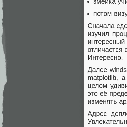
змейка уч
потом виз
Сначала сде
изучил про
интересный
отличается 
Интересно.
Далее winds
matplotlib,
целом удиви
это её пред
изменять ар
Адрес деп
Увлекательн