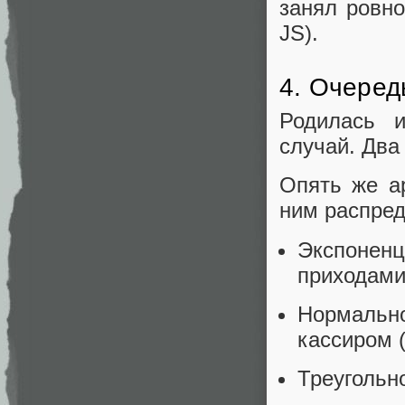
занял ровно
JS).
4. Очеред
Родилась 
случай. Два
Опять же ар
ним распред
Экспонен
приходами
Нормальн
кассиром (
Треугольн