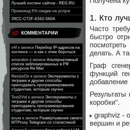
Получена ку
Лучший хостинг сайтов - REG.RU
Промокод 5% скидки на услуги
1. Кто лу
39CC-C72F-6342-560A
Часто треб
КОММЕНТАРИИ
быстро отр
посмотреть
v4f
к записи
Перебор IP-адресов на
делать. А та
хостинге — и как с этим бороться
amarakin
к записи
Альтернативный
Граф сгене
список заблокированных в РФ
ресурсов Re:filter
функций ге
ResizeOn
к записи
Эксперименты с
добавление 
тиграми и другие способы
преподавать программирование
студентам, которым скучно
Результаты 
Text2Vid
к записи
Эксперименты с
коробки".
тиграми и другие способы
преподавать программирование
студентам, которым скучно
graphviz -
всым
к записи
Развёртывание своего
вершин и реб
MTProxy Telegram со статистикой