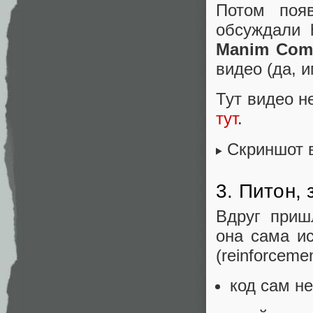
Потом появ
обсуждали 
Manim Com
видео (да, 
Тут видео н
тут
.
Скриншот 
3. Питон, 
Вдруг приш
она сама ис
(reinforceme
код сам не