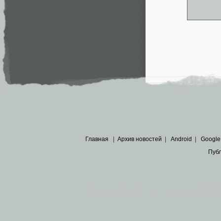
Главная
|
Архив новостей
|
Android
|
Google
Пуб
Все пра
Основными материалами сайта являются
архивные ко