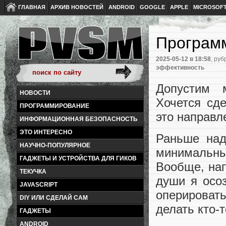
ГЛАВНАЯ
АРХИВ НОВОСТЕЙ
ANDROID
GOOGLE
APPLE
MICROSOF
Программ
2025-05-12
в 18:58
, руб
эффективность
Допустим м
НОВОСТИ
Хочется сде
ПРОГРАММИРОВАНИЕ
это направл
ИНФОРМАЦИОННАЯ БЕЗОПАСНОСТЬ
ЭТО ИНТЕРЕСНО
Раньше над
НАУЧНО-ПОПУЛЯРНОЕ
минимальны
ГАДЖЕТЫ И УСТРОЙСТВА ДЛЯ ГИКОВ
Вообще, нап
ТЕКУЧКА
души я осоз
JAVASCRIPT
оперироват
DIY ИЛИ СДЕЛАЙ САМ
делать кто-т
ГАДЖЕТЫ
ANDROID