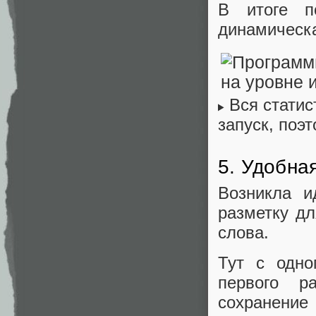
В итоге п
динамическа
Вся статис
запуск, поэ
5. Удобна
Возникла и
разметку дл
слова.
Тут с одно
первого р
сохранение