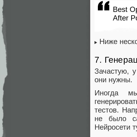
Best O
After P
Ниже неско
7. Генера
Зачастую, у
они нужны.
Иногда мы
генерирова
тестов. Нап
не было с
Нейросети т