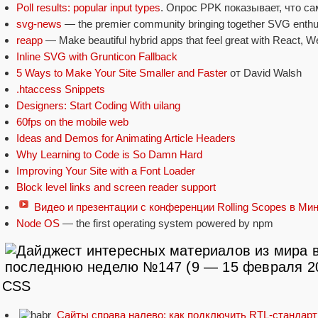
Poll results: popular input types
. Опрос PPK показывает, что с
svg-news
— the premier community bringing together SVG enthu
reapp
— Make beautiful hybrid apps that feel great with React,
Inline SVG with Grunticon Fallback
5 Ways to Make Your Site Smaller and Faster
от David Walsh
.htaccess Snippets
Designers: Start Coding With uilang
60fps on the mobile web
Ideas and Demos for Animating Article Headers
Why Learning to Code is So Damn Hard
Improving Your Site with a Font Loader
Block level links and screen reader support
Видео и презентации с конференции Rolling Scopes в Ми
Node OS
— the first operating system powered by npm
CSS
Сайты справа налево: как подключить RTL-стандарт