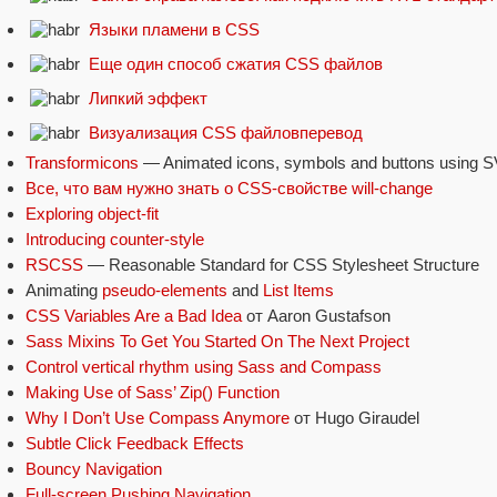
Языки пламени в CSS
Еще один способ сжатия CSS файлов
Липкий эффект
Визуализация CSS файловперевод
Transformicons
— Animated icons, symbols and buttons using
Все, что вам нужно знать о CSS-свойстве will-change
Exploring object-fit
Introducing counter-style
RSCSS
— Reasonable Standard for CSS Stylesheet Structure
Animating
pseudo-elements
and
List Items
CSS Variables Are a Bad Idea
от Aaron Gustafson
Sass Mixins To Get You Started On The Next Project
Control vertical rhythm using Sass and Compass
Making Use of Sass’ Zip() Function
Why I Don’t Use Compass Anymore
от Hugo Giraudel
Subtle Click Feedback Effects
Bouncy Navigation
Full-screen Pushing Navigation