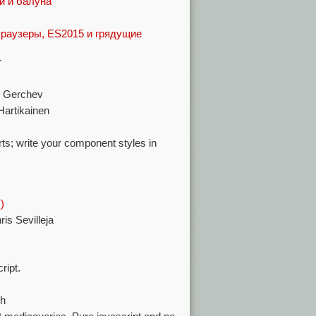
и и балуна
браузеры, ES2015 и грядущие
r
o Gerchev
Hartikainen
; write your component styles in
)
is Sevilleja
ript.
sh