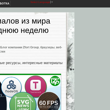
Select Language
▼
АБОТКА
алов из мира
леднюю неделю
)
,
Блог компании Zfort Group
,
браузеры
,
веб-
 сми
ные ресурсы, интересные материалы