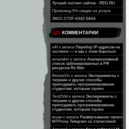
Лучший хостинг сайтов - REG.RU
Промокод 5% скидки на услуги
39CC-C72F-6342-560A
КОММЕНТАРИИ
v4f
к записи
Перебор IP-адресов на
хостинге — и как с этим бороться
amarakin
к записи
Альтернативный
список заблокированных в РФ
ресурсов Re:filter
ResizeOn
к записи
Эксперименты с
тиграми и другие способы
преподавать программирование
студентам, которым скучно
Text2Vid
к записи
Эксперименты с
тиграми и другие способы
преподавать программирование
студентам, которым скучно
всым
к записи
Развёртывание своего
MTProxy Telegram со статистикой