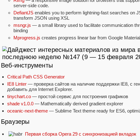
Rimg
— a responsive image solution for browsers that support
server-side code.
DefiantJS
enables you to perform lightning-fast searches on
transform JSON using XSL
msngr.js
— a small library used to facilitate communication t
binding
Mprogress.js
creates progress linear bar from Google Materia
Веб-инструменты
Critical Path CSS Generator
IE8 Linter
— проверка сайтов на наличие поддержки IE8, с ген
добавить для Internet Explorer.
tinychart.co
— простой сервис для построения графиков
shade v1.0.0
— Mathematically derived gradient explorer
oceanic-next-theme
— Sublime Text theme ready for ES6, optimi
Браузеры
Первая сборка Opera 29 с синхронизацией вкладок