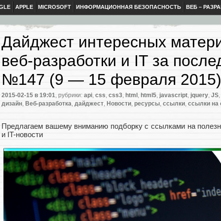
GLE
APPLE
MICROSOFT
ИНФОРМАЦИОННАЯ БЕЗОПАСНОСТЬ
ВЕБ – РАЗР
Дайджест интересных матери
веб-разработки и IT за пос
№147 (9 — 15 февраля 2015
2015-02-15
в 19:01
, рубрики:
api
,
css
,
css3
,
html
,
html5
,
javascript
,
jquery
,
JS
дизайн
,
Веб-разработка
,
дайджест
,
Новости
,
ресурсы
,
ссылки
,
ссылки на
Предлагаем вашему вниманию подборку с ссылками на полез
и IT-новости