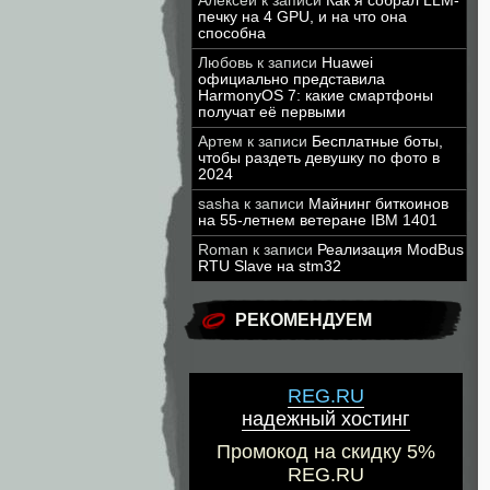
Алексей
к записи
Как я собрал LLM-
печку на 4 GPU, и на что она
способна
Любовь
к записи
Huawei
официально представила
HarmonyOS 7: какие смартфоны
получат её первыми
Артем
к записи
Бесплатные боты,
чтобы раздеть девушку по фото в
2024
sasha
к записи
Майнинг биткоинов
на 55-летнем ветеране IBM 1401
Roman
к записи
Реализация ModBus
RTU Slave на stm32
РЕКОМЕНДУЕМ
REG.RU
надежный хостинг
Промокод на скидку 5%
REG.RU