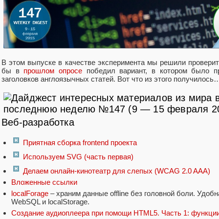
В этом выпуске в качестве эксперимента мы решили проверит
бы в
прошлом опросе
победил вариант, в котором было пр
заголовков англоязычных статей. Вот что из этого получилось
Веб-разработка
Приятная сборка frontend проекта
Используем SVG (часть первая)
Делаем онлайн-кинотеатр для слепых (WCAG 2.0 AAA)
Вложенные ссылки
localForage
– храним данные offline без головной боли. Удоб
WebSQL и localStorage.
Создание аудиоплеера при помощи HTML5. Часть 1: функции