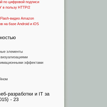
ний по цифровой подписи
Y в пользу HTTP/2
 Flash-видео Amazon
 на базе Android и iOS
ьностью
ьные элементы
 визуализациями
анимационными эффектами
айном