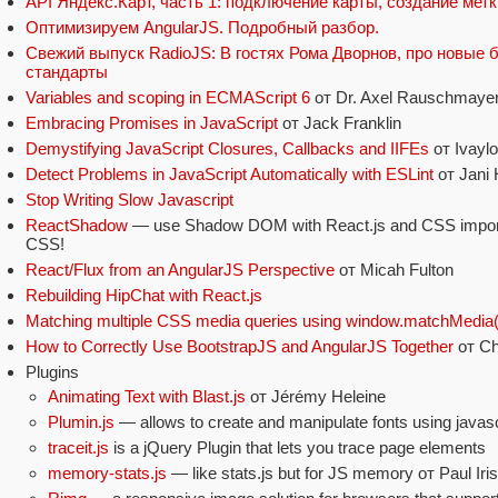
API Яндекс.Карт, часть 1: подключение карты, создание метк
Оптимизируем AngularJS. Подробный разбор.
Свежий выпуск RadioJS: В гостях Рома Дворнов, про новые 
стандарты
Variables and scoping in ECMAScript 6
от Dr. Axel Rauschmaye
Embracing Promises in JavaScript
от Jack Franklin
Demystifying JavaScript Closures, Callbacks and IIFEs
от Ivayl
Detect Problems in JavaScript Automatically with ESLint
от Jani 
Stop Writing Slow Javascript
ReactShadow
— use Shadow DOM with React.js and CSS imports
CSS!
React/Flux from an AngularJS Perspective
от Micah Fulton
Rebuilding HipChat with React.js
Matching multiple CSS media queries using window.matchMedia(
How to Correctly Use BootstrapJS and AngularJS Together
от Chr
Plugins
Animating Text with Blast.js
от Jérémy Heleine
Plumin.js
— allows to create and manipulate fonts using javasc
traceit.js
is a jQuery Plugin that lets you trace page elements
memory-stats.js
— like stats.js but for JS memory от Paul Iri