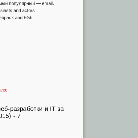
амый популярный — email.
siasts and actors
 Webpack and ES6.
нске