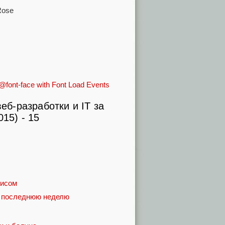
Rose
font-face with Font Load Events
сисом
а последнюю неделю