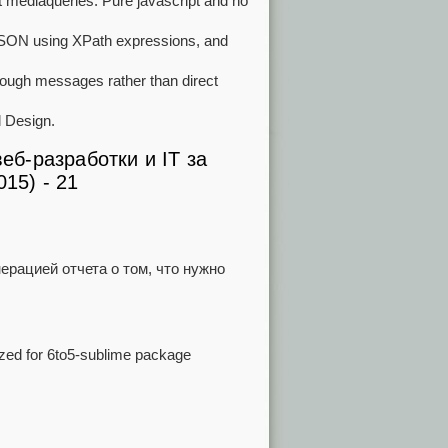
 mediaqueries. Pure javascript and no
 JSON using XPath expressions, and
hrough messages rather than direct
l Design.
ерацией отчета о том, что нужно
zed for 6to5-sublime package