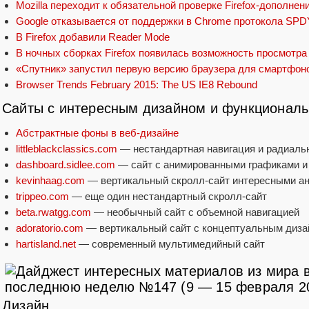
Mozilla переходит к обязательной проверке Firefox-дополне
Google отказывается от поддержки в Chrome протокола SPD
В Firefox добавили Reader Mode
В ночных сборках Firefox появилась возможность просмотра
«Спутник» запустил первую версию браузера для смартфонов
Browser Trends February 2015: The US IE8 Rebound
Сайты с интересным дизайном и функционал
Абстрактные фоны в веб-дизайне
littleblackclassics.com
— нестандартная навигация и радиал
dashboard.sidlee.com
— сайт с анимированными графиками и
kevinhaag.com
— вертикальный скролл-сайт интересными 
trippeo.com
— еще один нестандартный скролл-сайт
beta.rwatgg.com
— необычный сайт с объемной навигацией
adoratorio.com
— вертикальный сайт с концептуальным диз
hartisland.net
— современный мультимедийный сайт
Дизайн