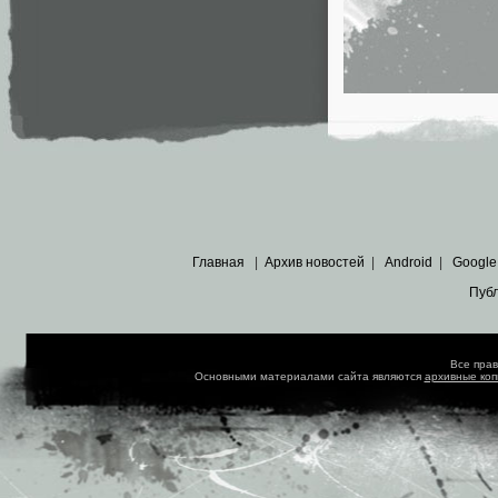
Главная
|
Архив новостей
|
Android
|
Google
Пуб
Все пра
Основными материалами сайта являются
архивные ко