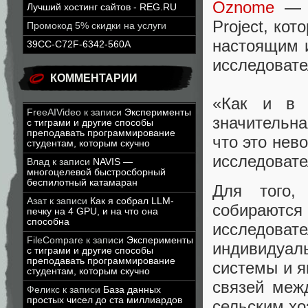
Oznome
— п
Лучший хостинг сайтов - REG.RU
Project, ко
Промокод 5% скидки на услуги
настоящим и
39CC-C72F-6342-560A
исследовате
КОММЕНТАРИИ
«Как и в 
FreeAIVideo
к записи
Эксперименты
значительна
с тиграми и другие способы
преподавать программирование
что это нев
студентам, которым скучно
исследовате
Влад
к записи
NAVIS —
многоцелевой быстросборный
беспилотный катамаран
Для того,
Азат
к записи
Как я собрал LLM-
собираютс
печку на 4 GPU, и на что она
способна
исследова
FileCompare
к записи
Эксперименты
индивидуал
с тиграми и другие способы
преподавать программирование
системы и я
студентам, которым скучно
связей меж
Феликс
к записи
База данных
простых чисел до ста миллиардов
сельским хо