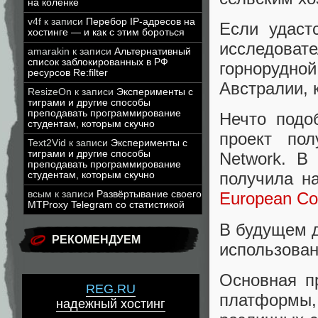
на коленке
v4f
к записи
Перебор IP-адресов на
Если удаст
хостинге — и как с этим бороться
исследоват
amarakin
к записи
Альтернативный
список заблокированных в РФ
горнорудно
ресурсов Re:filter
Австралии, 
ResizeOn
к записи
Эксперименты с
тиграми и другие способы
преподавать программирование
Нечто подо
студентам, которым скучно
проект пол
Text2Vid
к записи
Эксперименты с
тиграми и другие способы
Network. В
преподавать программирование
получила н
студентам, которым скучно
всым
к записи
Развёртывание своего
European Co
MTProxy Telegram со статистикой
В будущем д
РЕКОМЕНДУЕМ
использован
Основная п
REG.RU
платформы
надежный хостинг