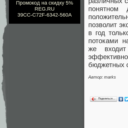
различных с
Промокод на скидку 5%
понятном
REG.RU
39CC-C72F-6342-560A
положительн
позволит эк
в год толь
потоками н
же входит
эффективн
бюджетных с
Автор: marks
Поделиться…