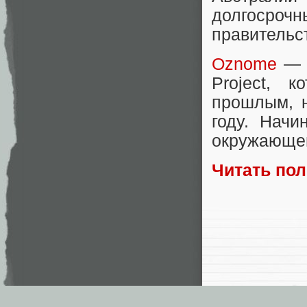
долгосро
правительс
Oznome
— п
Project, 
прошлым, н
году. Нач
окружающей
Читать по