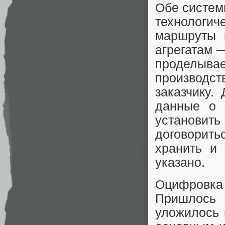
Обе систем
технологич
маршруты в
агрегатам 
проделыв
производст
заказчику.
данные о 
установи
договорить
хранить и 
указано.
Оцифровка
Пришлось
уложилось 