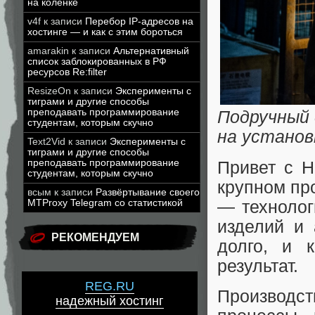
на коленке
v4f
к записи
Перебор IP-адресов на
хостинге — и как с этим бороться
amarakin
к записи
Альтернативный
список заблокированных в РФ
ресурсов Re:filter
ResizeOn
к записи
Эксперименты с
тиграми и другие способы
преподавать программирование
Подручный 
студентам, которым скучно
на установ
Text2Vid
к записи
Эксперименты с
тиграми и другие способы
преподавать программирование
Привет с Н
студентам, которым скучно
крупном пр
всым
к записи
Развёртывание своего
— технолог
MTProxy Telegram со статистикой
изделий и 
РЕКОМЕНДУЕМ
долго, и 
результат.
REG.RU
Производ
надежный хостинг