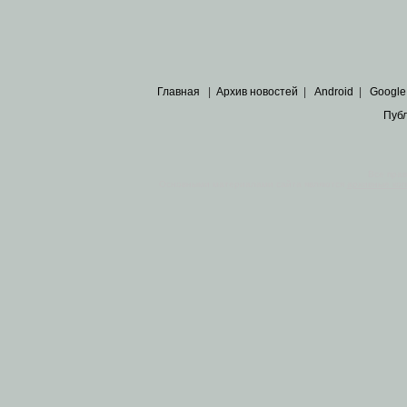
Главная
|
Архив новостей
|
Android
|
Google
Пуб
Все пра
Основными материалами сайта являются
архивные ко