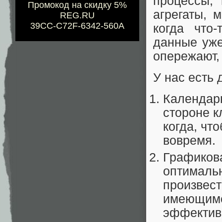
процессы,
Промокод на скидку 5%
агрегаты, 
REG.RU
39CC-C72F-6342-560A
когда что-
данные уже
опережают, 
У нас есть 
Календарн
стороне к
когда, чт
вовремя.
Графикова
оптимальн
произвест
имеющимс
эффективн