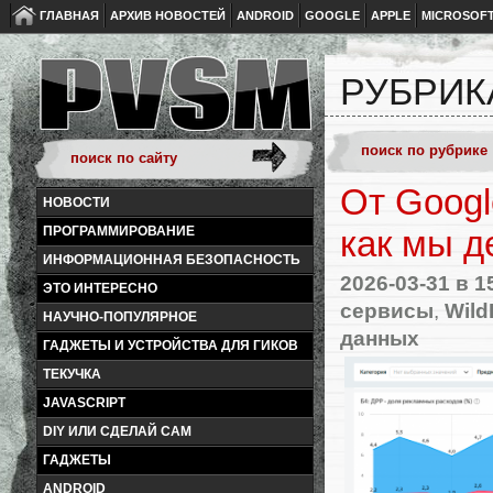
ГЛАВНАЯ
АРХИВ НОВОСТЕЙ
ANDROID
GOOGLE
APPLE
MICROSOF
РУБРИК
От Googl
НОВОСТИ
ПРОГРАММИРОВАНИЕ
как мы д
ИНФОРМАЦИОННАЯ БЕЗОПАСНОСТЬ
2026-03-31
в 1
ЭТО ИНТЕРЕСНО
сервисы
,
Wild
НАУЧНО-ПОПУЛЯРНОЕ
данных
ГАДЖЕТЫ И УСТРОЙСТВА ДЛЯ ГИКОВ
ТЕКУЧКА
JAVASCRIPT
DIY ИЛИ СДЕЛАЙ САМ
ГАДЖЕТЫ
ANDROID