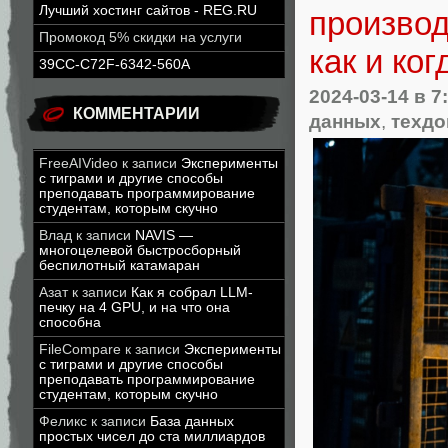
Лучший хостинг сайтов - REG.RU
производ
Промокод 5% скидки на услуги
как и ког
39CC-C72F-6342-560A
2024-03-14
в 7
КОММЕНТАРИИ
данных
,
техдо
FreeAIVideo
к записи
Эксперименты
с тиграми и другие способы
преподавать программирование
студентам, которым скучно
Влад
к записи
NAVIS —
многоцелевой быстросборный
беспилотный катамаран
Азат
к записи
Как я собрал LLM-
печку на 4 GPU, и на что она
способна
FileCompare
к записи
Эксперименты
с тиграми и другие способы
преподавать программирование
студентам, которым скучно
Феликс
к записи
База данных
простых чисел до ста миллиардов