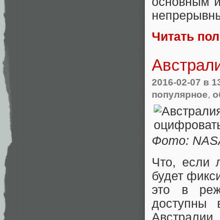
основным и
непрерывны
Читать по
Австрали
2016-02-07
в 1
популярное
,
о
Фото: NAS
Что, если 
будет фикс
это в реж
доступны 
Австралии