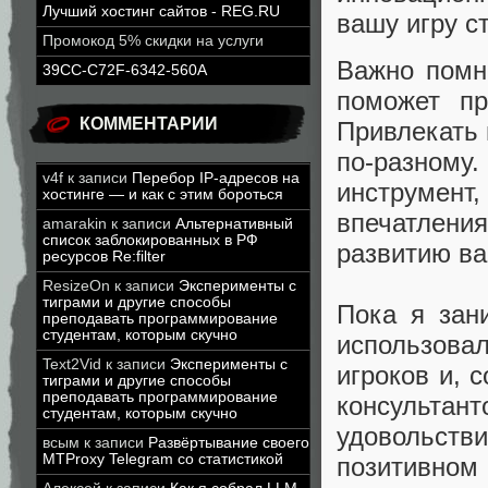
Лучший хостинг сайтов - REG.RU
вашу игру с
Промокод 5% скидки на услуги
Важно помни
39CC-C72F-6342-560A
поможет пр
КОММЕНТАРИИ
Привлекать 
по-разном
v4f
к записи
Перебор IP-адресов на
инструмен
хостинге — и как с этим бороться
впечатления
amarakin
к записи
Альтернативный
список заблокированных в РФ
развитию ва
ресурсов Re:filter
ResizeOn
к записи
Эксперименты с
тиграми и другие способы
Пока я зан
преподавать программирование
студентам, которым скучно
использова
Text2Vid
к записи
Эксперименты с
игроков и, 
тиграми и другие способы
преподавать программирование
консульта
студентам, которым скучно
удовольств
всым
к записи
Развёртывание своего
MTProxy Telegram со статистикой
позитивном 