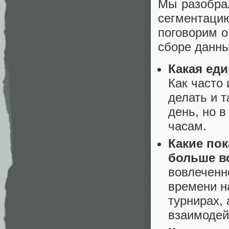
Мы разобра
сегментац
поговорим о
сборе данны
Какая ед
Как часто 
делать и 
день, но в
часам.
Какие по
больше в
вовлеченн
времени н
турнирах,
взаимодей