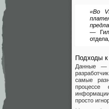
«Во V
плате
предла
— Гил
отдела
Подходы к
Данные — 
разработчи
самые раз
процессе 
информации
просто игно