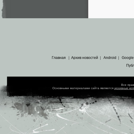
Главная
|
Архив новостей
|
Android
|
Google
Пуб
Все пра
Основными материалами сайта являются
архивные ко