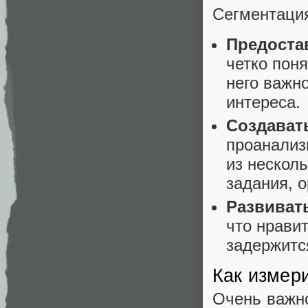
Сегментация
Предостав
четко поня
него важн
интереса.
Создават
проанализ
из нескол
задания, 
Развиват
что нравит
задержитс
Как измер
Очень важно