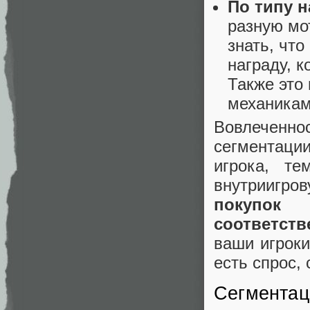
По типу н
разную мо
знать, что
награду, к
Также это
механикам
Вовлеченн
сегментаци
игрока, те
внутриигр
покупок
соответст
ваши игроки
есть спрос,
Сегментац