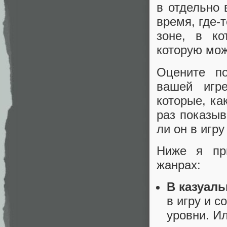
в отдельно 
время, где-
зоне, в ко
которую мож
Оцените по
вашей игр
которые, ка
раз показыв
ли он в игр
Ниже я пр
жанрах:
В казуаль
в игру и с
уровни. Ил