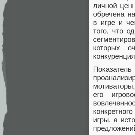
личной ценн
обречена н
в игре и ч
того, что о
сегментиро
которых о
конкуренция
Показате
проанализ
мотиваторы
его игров
вовлеченн
конкретного
игры, а ист
предложений