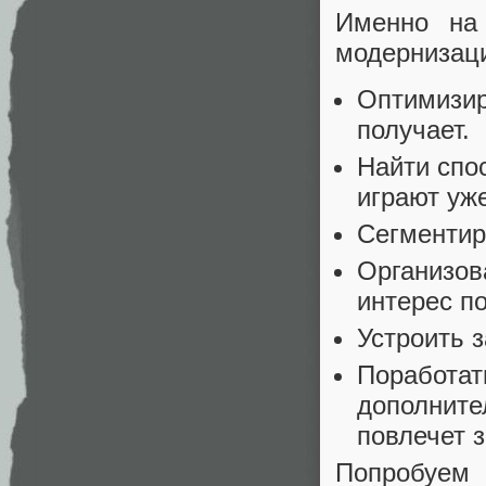
Именно на
модернизаци
Оптимизиро
получает.
Найти спос
играют уже
Сегментир
Организов
интерес п
Устроить з
Поработат
дополните
повлечет з
Попробуе