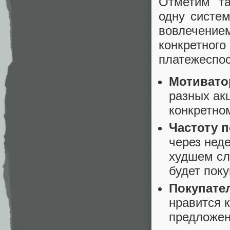
Отметим та
одну систе
вовлечени
конкретно
платежеспос
Мотивато
разных ак
конкретном
Частоту п
через нед
худшем слу
будет поку
Покупате
нравится 
предложен