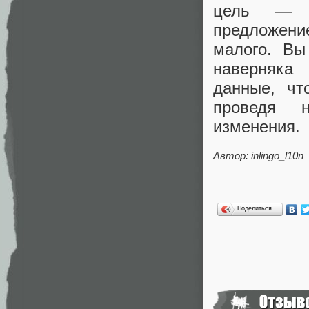
цель — со
предложение
малого. Вы
наверняка
данные, чт
проведя н
изменения.
Автор: inlingo_l10n
Поделиться…