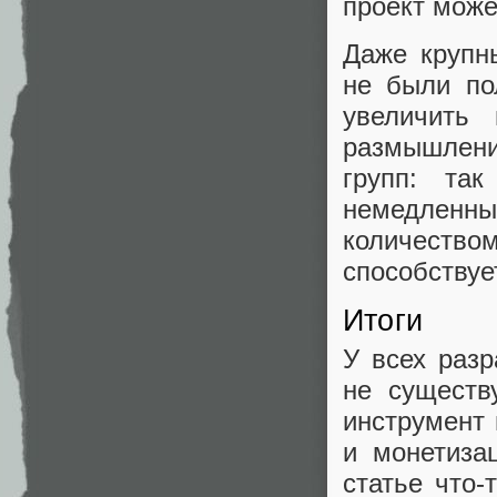
проект може
Даже крупн
не были по
увеличить
размышлени
групп: та
немедленный
количеств
способствуе
Итоги
У всех разр
не существ
инструмент 
и монетиза
статье что-