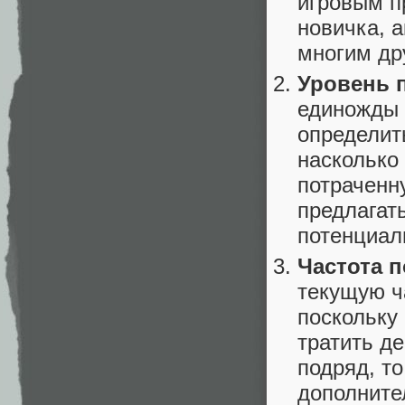
игровым п
новичка, 
многим др
Уровень 
единожды 
определить
насколько
потраченн
предлагать
потенциал
Частота п
текущую ч
поскольку
тратить де
подряд, т
дополните