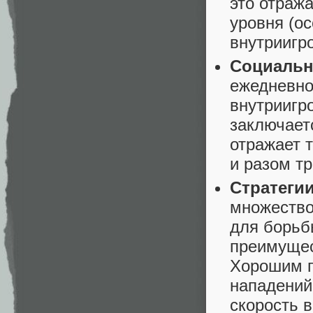
это отраж
уровня (ос
внутриигр
Социальн
ежедневно
внутриигр
заключает
отражает т
и разом т
Стратеги
множество 
для борьб
преимущес
Хорошим п
нападений,
скорость 