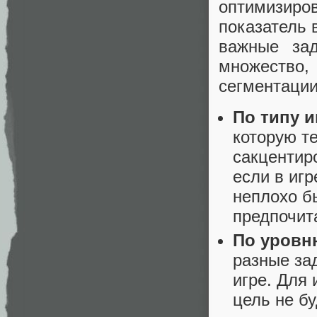
оптимизиро
показатель 
важные зад
множество,
сегментации
По типу и
которую т
сакцентир
если в игр
неплохо бы
предпочита
По уровн
разные за
игре. Для
цель не б