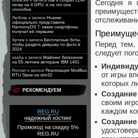
Алексей
к записи
Как я собрал LLM-
Сегодня я 
печку на 4 GPU, и на что она
преимущест
способна
Любовь
к записи
Huawei
отслеживани
официально представила
HarmonyOS 7: какие смартфоны
Преимущес
получат её первыми
Артем
к записи
Бесплатные боты,
Перед тем,
чтобы раздеть девушку по фото в
2024
следует пог
sasha
к записи
Майнинг биткоинов
на 55-летнем ветеране IBM 1401
Индивиду
Roman
к записи
Реализация ModBus
от игры вп
RTU Slave на stm32
которых л
РЕКОМЕНДУЕМ
Создание 
своим игр
каждом ко
REG.RU
надежный хостинг
Создание
Промокод на скидку 5%
удостовери
REG.RU