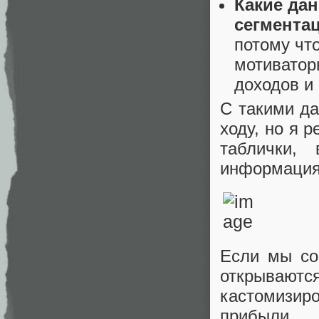
Какие да
сегмента
потому чт
мотиватор
доходов и
С такими д
ходу, но я 
таблички,
информация.
Если мы со
открывают
кастомизир
прибыли,