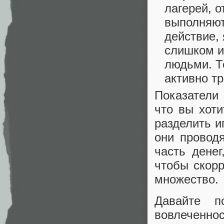
лагерей, о
выполняют
действие, 
слишком и
людьми. Т
активно т
Показатели 
что вы хоти
разделить иг
они провод
часть дене
чтобы скор
множество.
Давайте п
вовлеченн