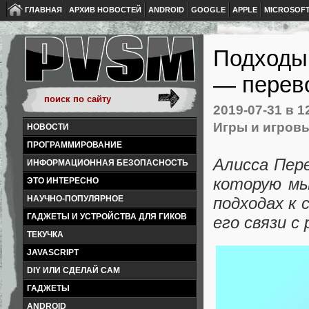
ГЛАВНАЯ
АРХИВ НОВОСТЕЙ
ANDROID
GOOGLE
APPLE
MICROSOF
Подходы 
— перев
2019-07-31
в 1
Игры и игров
НОВОСТИ
ПРОГРАММИРОВАНИЕ
Алисса Пере
ИНФОРМАЦИОННАЯ БЕЗОПАСНОСТЬ
которую мы
ЭТО ИНТЕРЕСНО
НАУЧНО-ПОПУЛЯРНОЕ
подходах к
ГАДЖЕТЫ И УСТРОЙСТВА ДЛЯ ГИКОВ
его связи с
ТЕКУЧКА
JAVASCRIPT
DIY ИЛИ СДЕЛАЙ САМ
ГАДЖЕТЫ
ANDROID