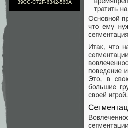
времяпреп
39CC-C72F-6342-560A
тратить на
Основной пр
что ему ну
сегментация
Итак, что 
сегментац
вовлеченн
поведение и
Это, в сво
большие гр
своей игрой.
Сегментац
Вовлеченн
сегментации