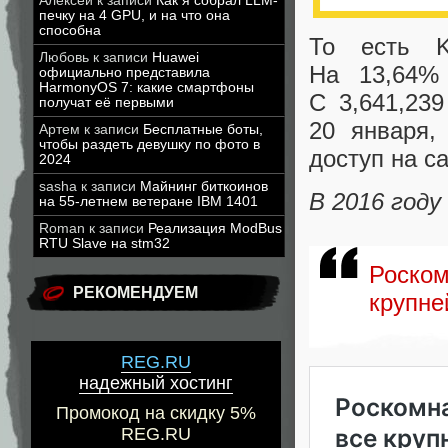
Алексей
к записи
Как я собрал LLM-
печку на 4 GPU, и на что она
способна
То есть Ki
Любовь
к записи
Huawei
На 13,64% 
официально представила
HarmonyOS 7: какие смартфоны
С 3,641,23
получат её первыми
20 января
,
Артем
к записи
Бесплатные боты,
чтобы раздеть девушку по фото в
доступ на са
2024
sasha
к записи
Майнинг биткоинов
В 2016 году
на 55-летнем ветеране IBM 1401
Roman
к записи
Реализация ModBus
RTU Slave на stm32
Роско
РЕКОМЕНДУЕМ
крупне
REG.RU
надежный хостинг
Промокод на скидку 5%
REG.RU