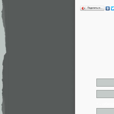
Поделиться…
* - обя