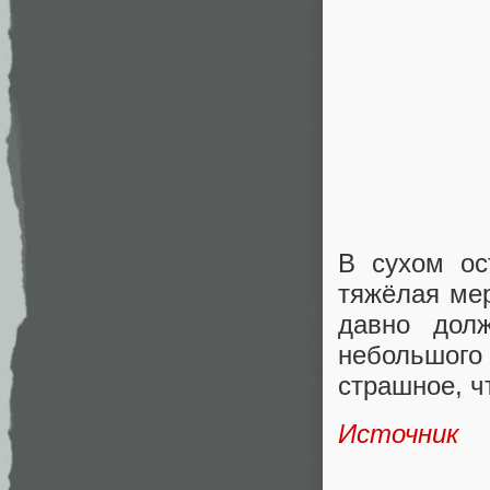
В сухом ос
тяжёлая ме
давно дол
небольшого
страшное
,
ч
Источник