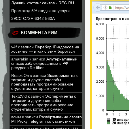
Лучший хостинг сайтов - REG.RU
Промокод 5% скидки на услуги
39CC-C72F-6342-560A
КОММЕНТАРИИ
v4f
к записи
Перебор IP-адресов на
хостинге — и как с этим бороться
amarakin
к записи
Альтернативный
список заблокированных в РФ
ресурсов Re:filter
ResizeOn
к записи
Эксперименты с
тиграми и другие способы
преподавать программирование
студентам, которым скучно
Text2Vid
к записи
Эксперименты с
тиграми и другие способы
преподавать программирование
студентам, которым скучно
всым
к записи
Развёртывание своего
MTProxy Telegram со статистикой