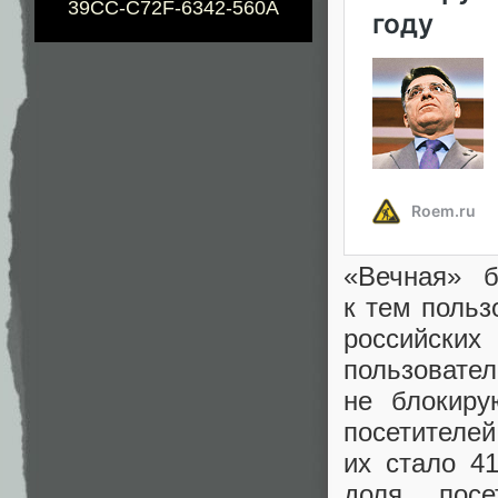
39CC-C72F-6342-560A
«
Вечная» б
к тем польз
российских
пользоват
не блокиру
посетителе
их стало 41
доля посе