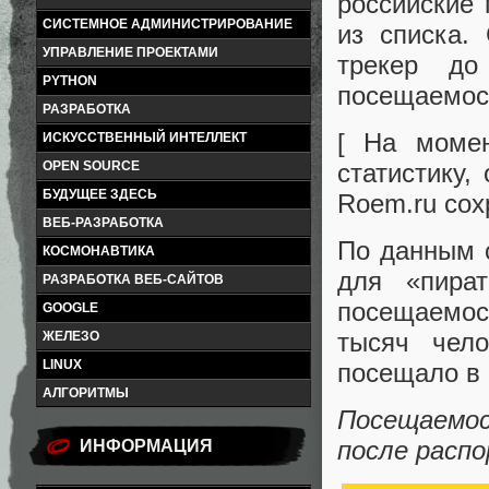
российские
СИСТЕМНОЕ АДМИНИСТРИРОВАНИЕ
из списка. 
УПРАВЛЕНИЕ ПРОЕКТАМИ
трекер до
PYTHON
посещаемости
РАЗРАБОТКА
[ На момен
ИСКУССТВЕННЫЙ ИНТЕЛЛЕКТ
статистику
,
OPEN SOURCE
БУДУЩЕЕ ЗДЕСЬ
Roem.ru сох
ВЕБ-РАЗРАБОТКА
По данным 
КОСМОНАВТИКА
для
«
пира
РАЗРАБОТКА ВЕБ-САЙТОВ
посещаемос
GOOGLE
тысяч чел
ЖЕЛЕЗО
LINUX
посещало в 
АЛГОРИТМЫ
Посещаемост
после распо
ИНФОРМАЦИЯ