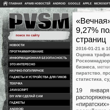
ГЛАВНАЯ
АРХИВ НОВОСТЕЙ
ANDROID
GOOGLE
APPLE
MICROSOF
«Вечная»
9,27% по
страниц
НОВОСТИ
2016-01-21
в 1
ПРОГРАММИРОВАНИЕ
Оценка трафи
ИНФОРМАЦИОННАЯ БЕЗОПАСНОСТЬ
Роскомнадзор
ЭТО ИНТЕРЕСНО
бизнеса
, метк
НАУЧНО-ПОПУЛЯРНОЕ
пиратство
,
пр
ГАДЖЕТЫ И УСТРОЙСТВА ДЛЯ ГИКОВ
статистика
,
су
ТЕКУЧКА
19 январ
JAVASCRIPT
распоряже
DIY ИЛИ СДЕЛАЙ САМ
«
пиратски
ГАДЖЕТЫ
ANDROID