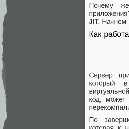
Почему ж
приложения
JIT. Начнем
Как работ
Сервер при
который в
виртуально
код, может
перекомпили
По заверш
которая к н