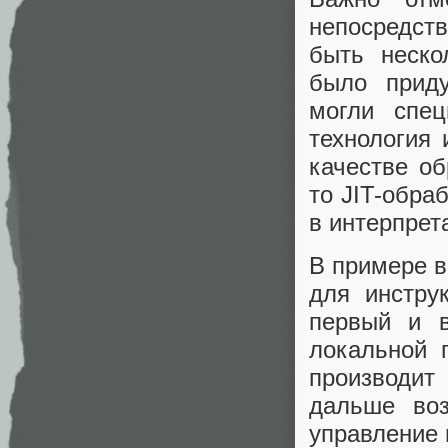
непосредст
быть неско
было приду
могли спец
технология 
качестве об
то JIT-обра
в интерпрет
В примере в
для инстру
первый и в
локальной 
производи
дальше воз
управление 