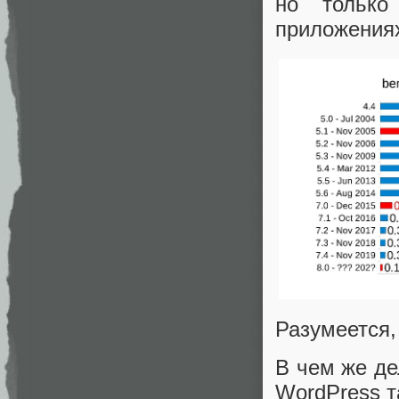
но только
приложения
Разумеется,
В чем же де
WordPress т