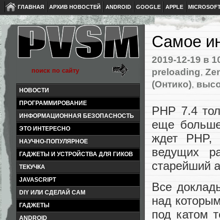
ГЛАВНАЯ
АРХИВ НОВОСТЕЙ
ANDROID
GOOGLE
APPLE
MICROSOF
Самое ин
2019-12-19
в 1
preloading
,
Ze
(Онтико)
,
высо
НОВОСТИ
ПРОГРАММИРОВАНИЕ
PHP 7.4 тол
ИНФОРМАЦИОННАЯ БЕЗОПАСНОСТЬ
еще больше
ЭТО ИНТЕРЕСНО
ждет PHP, 
НАУЧНО-ПОПУЛЯРНОЕ
ведущих р
ГАДЖЕТЫ И УСТРОЙСТВА ДЛЯ ГИКОВ
старейший а
ТЕКУЧКА
JAVASCRIPT
Все доклады
DIY ИЛИ СДЕЛАЙ САМ
над которым
ГАДЖЕТЫ
под катом 
ANDROID