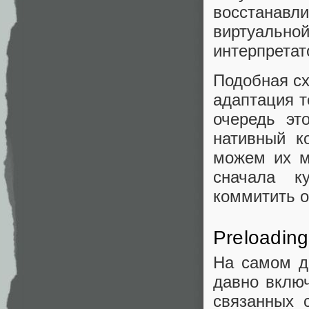
восстанавл
виртуаль
интерпретат
Подобная сх
адаптация т
очередь эт
нативный к
можем их м
сначала к
коммитить о
Preloadin
На самом д
давно вклю
связанных 