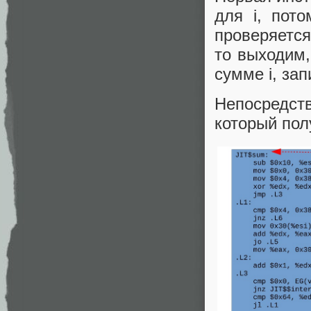
для i, пот
проверяется
то выходим,
сумме i, за
Непосредст
который пол