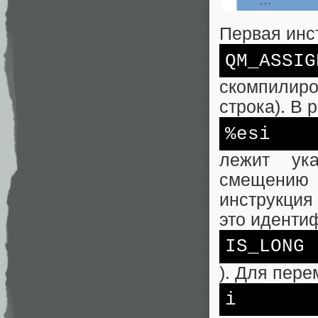
Первая инс
QM_ASSIG
скомпилиро
строка). В 
%esi
лежит ук
смещению
инструкция
это идентиф
IS_LONG
). Для пер
i