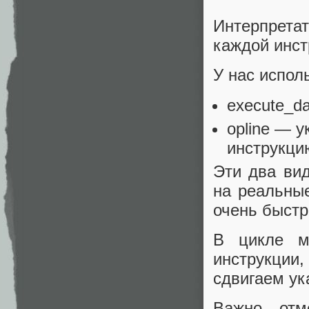
Интерпрета
каждой инст
У нас испол
execute_d
opline — 
инструкци
Эти два ви
на реальные
очень быстр
В цикле м
инструкци
сдвигаем ук
Важно отм