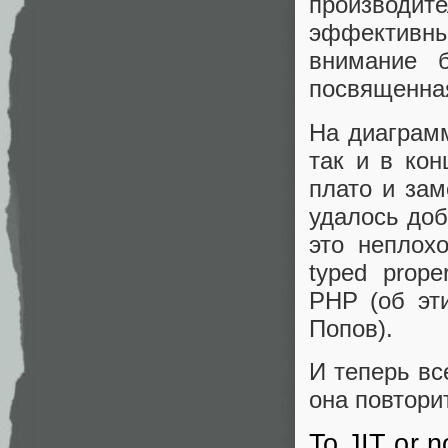
производит
эффективн
внимание б
посвященна
На диаграмм
так и в ко
плато и зам
удалось доб
это неплох
typed prop
PHP (об эт
Попов).
И теперь вс
она повтори
To JIT or n