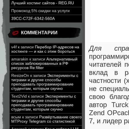
Лучший хостинг сайтов - REG.RU
Промокод 5% скидки на услуги
39CC-C72F-6342-560A
КОММЕНТАРИИ
Для справ
v4f
к записи
Перебор IP-адресов на
хостинге — и как с этим бороться
программир
amarakin
к записи
Альтернативный
читателей п
список заблокированных в РФ
ресурсов Re:filter
вклад в р
ResizeOn
к записи
Эксперименты с
частности 
тиграми и другие способы
преподавать программирование
не специаль
студентам, которым скучно
свою благо
Text2Vid
к записи
Эксперименты с
тиграми и другие способы
автор Turc
преподавать программирование
студентам, которым скучно
Zend OPcac
всым
к записи
Развёртывание своего
7, и лидер 
MTProxy Telegram со статистикой