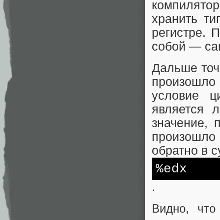
компилятор 
хранить ти
регистре. 
собой — са
Дальше точ
произошло
условие ц
является 
значение, 
произошло
обратно в с
%edx
.
Видно, что