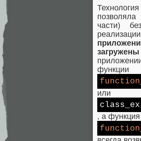
Технология
позволяла
части) б
реализации
приложени
загружен
приложени
функции
function
или
class_ex
, а функция
function
всегда воз