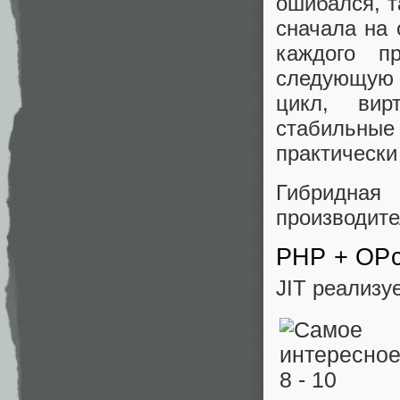
ошибался, т
сначала на 
каждого п
следующую 
цикл, вир
стабильные 
практически
Гибридная
производите
PHP + OPc
JIT реализу