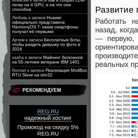
Алексей
к записи
Как я собрал LLM-
печку на 4 GPU, и на что она
Развитие 
способна
Любовь
к записи
Huawei
Работать н
официально представила
HarmonyOS 7: какие смартфоны
назад, когд
получат её первыми
— первую, 
Артем
к записи
Бесплатные боты,
чтобы раздеть девушку по фото в
ориентиро
2024
производите
sasha
к записи
Майнинг биткоинов
на 55-летнем ветеране IBM 1401
реальных пр
Roman
к записи
Реализация ModBus
RTU Slave на stm32
РЕКОМЕНДУЕМ
REG.RU
надежный хостинг
Промокод на скидку 5%
REG.RU