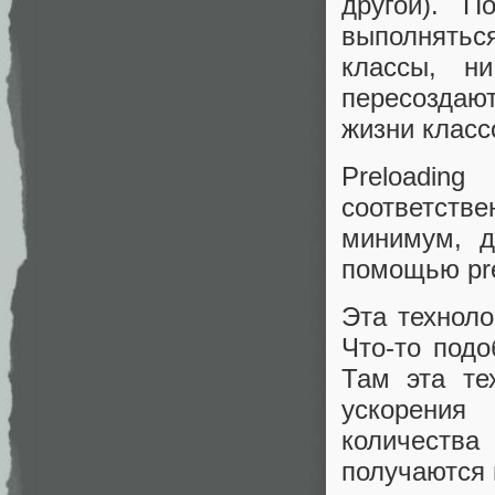
другой). П
выполняться
классы, н
пересоздаю
жизни класс
Preloadin
соответств
минимум, д
помощью pre
Эта техноло
Что-то подо
Там эта те
ускорения
количеств
получаются 