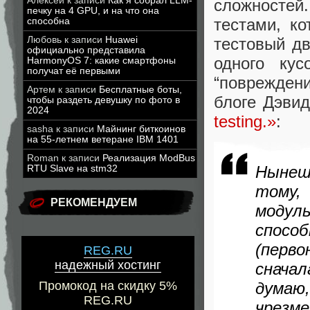
Алексей
к записи
Как я собрал LLM-
сложносте
печку на 4 GPU, и на что она
тестами, к
способна
тестовый дв
Любовь
к записи
Huawei
официально представила
одного кус
HarmonyOS 7: какие смартфоны
получат её первыми
“поврежден
Артем
к записи
Бесплатные боты,
блоге Дэви
чтобы раздеть девушку по фото в
2024
testing.»
:
sasha
к записи
Майнинг биткоинов
на 55-летнем ветеране IBM 1401
Roman
к записи
Реализация ModBus
Нынеш
RTU Slave на stm32
тому,
РЕКОМЕНДУЕМ
модул
спос
(перв
REG.RU
надежный хостинг
сначал
думаю,
Промокод на скидку 5%
REG.RU
чрез