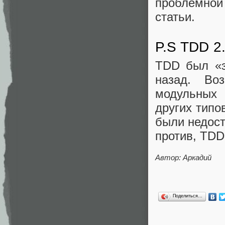
проблемной
статьи.
P.S TDD 2
TDD был «з
назад. Во
модульных 
других типо
были недост
против, TDD
Автор: Аркадий
Поделиться…