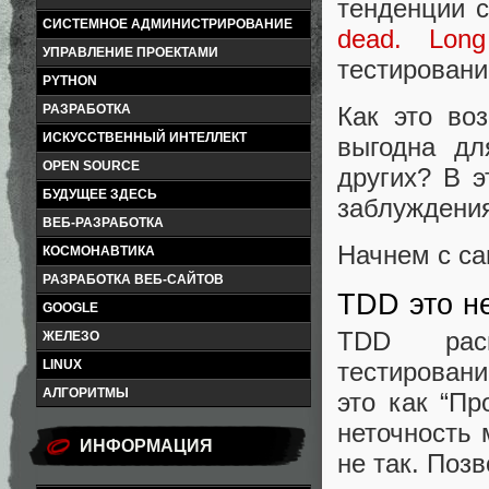
тенденции 
СИСТЕМНОЕ АДМИНИСТРИРОВАНИЕ
dead. Long 
УПРАВЛЕНИЕ ПРОЕКТАМИ
тестировани
PYTHON
РАЗРАБОТКА
Как это во
ИСКУССТВЕННЫЙ ИНТЕЛЛЕКТ
выгодна дл
OPEN SOURCE
других? В э
БУДУЩЕЕ ЗДЕСЬ
заблуждения
ВЕБ-РАЗРАБОТКА
Начнем с са
КОСМОНАВТИКА
РАЗРАБОТКА ВЕБ-САЙТОВ
TDD это н
GOOGLE
TDD расш
ЖЕЛЕЗО
LINUX
тестировани
АЛГОРИТМЫ
это как “Пр
неточность 
ИНФОРМАЦИЯ
не так. Поз