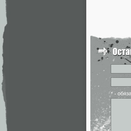
* - обя