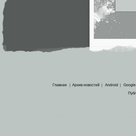
Главная
|
Архив новостей
|
Android
|
Google
Пуб
Все пра
Основными материалами сайта являются
архивные ко