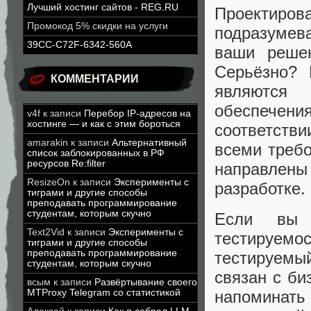
Лучший хостинг сайтов - REG.RU
Проектир
Промокод 5% скидки на услуги
подразумева
39CC-C72F-6342-560A
ваши решен
Серьёзно? 
КОММЕНТАРИИ
являются 
обеспечения
v4f
к записи
Перебор IP-адресов на
хостинге — и как с этим бороться
соответстви
amarakin
к записи
Альтернативный
всеми требо
список заблокированных в РФ
ресурсов Re:filter
направлен
ResizeOn
к записи
Эксперименты с
разработке.
тиграми и другие способы
преподавать программирование
студентам, которым скучно
Если вы 
Text2Vid
к записи
Эксперименты с
тестируем
тиграми и другие способы
преподавать программирование
тестируемый
студентам, которым скучно
связан с би
всым
к записи
Развёртывание своего
напоминать
MTProxy Telegram со статистикой