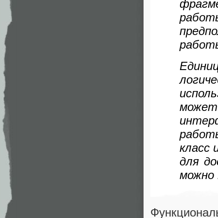
фрагм
работ
предп
работ
Едини
логи
испол
может
интер
работ
класс 
для до
можно 
Функционал