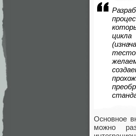
Разра
проце
которы
цикла
(изна
тесто
желае
созд
прох
прео
станд
Основное в
можно ра
интеграцио