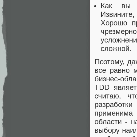
Как вы м
Извините,
Хорошо п
чрезмерн
усложнени
сложной.
Поэтому, да
все равно 
бизнес-обла
TDD являет
считаю, ч
разработк
применима
области - н
выбору наил