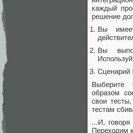
каждый про
решение до
Вы имее
действите
Вы выпо
Используй
Сценарий 
Выберите 
образом со
свои тесты
тестам сбив
...И, говор
Переходим к