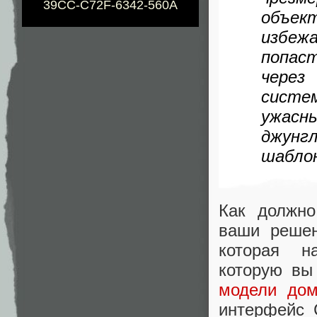
39CC-C72F-6342-560A
объек
избеж
попаст
через
систе
ужасн
джунг
шаблон
Как должно
ваши решен
которая н
которую вы
модели дом
интерфейс 