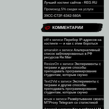
Лучший хостинг сайтов - REG.RU
Промокод 5% скидки на услуги
39CC-C72F-6342-560A
КОММЕНТАРИИ
v4f
к записи
Перебор IP-адресов на
хостинге — и как с этим бороться
amarakin
к записи
Альтернативный
список заблокированных в РФ
ресурсов Re:filter
ResizeOn
к записи
Эксперименты с
тиграми и другие способы
преподавать программирование
студентам, которым скучно
Text2Vid
к записи
Эксперименты с
тиграми и другие способы
преподавать программирование
студентам, которым скучно
всым
к записи
Развёртывание своего
MTProxy Telegram со статистикой