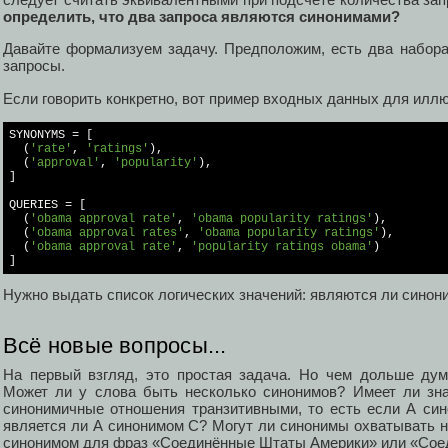
определить, что два запроса являются синонимами?
Давайте формализуем задачу. Предположим, есть два набора
запросы.
Если говорить конкретно, вот пример входных данных для илл
SYNONYMS = [

  (
'rate'
, 
'ratings'
),

  (
'approval'
, 
'popularity'
),

]

QUERIES = [

  (
'obama approval rate'
, 
'obama popularity ratings'
),

  (
'obama approval rates'
, 
'obama popularity ratings'
),

  (
'obama approval rate'
, 
'popularity ratings obama'
)

]
Нужно выдать список логических значений: являются ли синон
Всё новые вопросы...
На первый взгляд, это простая задача. Но чем дольше дум
Может ли у слова быть несколько синонимов? Имеет ли зн
синонимичные отношения транзитивными, то есть если А син
является ли А синонимом С? Могут ли синонимы охватывать н
синонимом для фраз «Соединённые Штаты Америки» или «Со