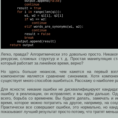
            output.append(
False
)

continue
        result = 
True
for
 i 
in
 range(len(q1)):

            w1, w2 = q1[i], q2[i]

if
 w1 == w2:

continue
elif
 words_are_synonyms(w1, w2):

continue
            result = 
False
break
        output.append(result)

return
 output
Легко, правда? Алгоритмически это довольно просто. Никако
рекурсии, сложных структур и т. д. Простая манипуляция ст
который работает за линейное время, верно?
Но здесь больше нюансов, чем кажется на первый взг
компонентом является сравнение синонимов. Хотя компоне
существует много способов ошибиться. Расскажу о наиболее 
Для ясности: никакие ошибки не дисквалифицируют кандидат
ошибку в реализации, он исправляет, и мы идём дальше. О
всего, борьба со временем. Вы будете делать, замечать и и
время, которое можно потратить на другое, например, на со
Практически все совершают ошибки, это нормально, но кан
показывают лучший результат просто потому, что тратят мень