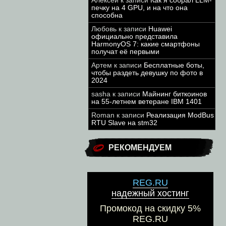
Алексей
к записи
Как я собрал LLM-
печку на 4 GPU, и на что она
способна
Любовь
к записи
Huawei
официально представила
HarmonyOS 7: какие смартфоны
получат её первыми
Артем
к записи
Бесплатные боты,
чтобы раздеть девушку по фото в
2024
sasha
к записи
Майнинг биткоинов
на 55-летнем ветеране IBM 1401
Roman
к записи
Реализация ModBus
RTU Slave на stm32
РЕКОМЕНДУЕМ
REG.RU
надежный хостинг
Промокод на скидку 5%
REG.RU