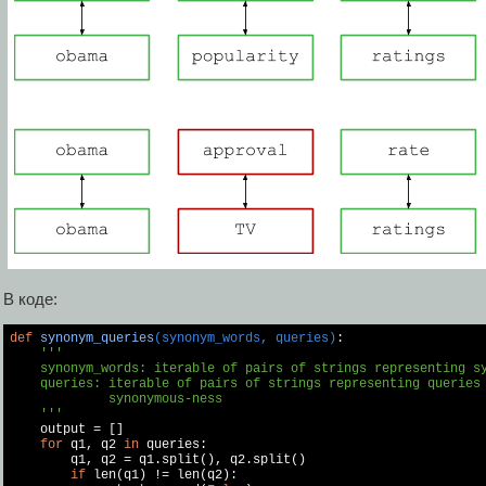
В коде:
def
synonym_queries
(synonym_words, queries)
:
'''

    synonym_words: iterable of pairs of strings representing sy
    queries: iterable of pairs of strings representing queries 
             synonymous-ness

    '''

    output = []

for
 q1, q2 
in
 queries:

        q1, q2 = q1.split(), q2.split()

if
 len(q1) != len(q2):
