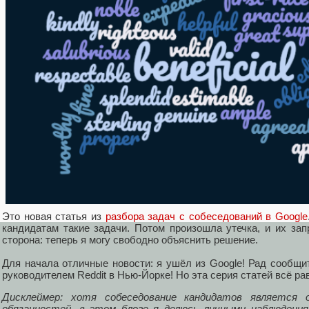
Это новая статья из
разбора задач с собеседований в Google
кандидатам такие задачи. Потом произошла утечка, и их зап
сторона: теперь я могу свободно объяснить решение.
Для начала отличные новости: я ушёл из Google! Рад сообщи
руководителем Reddit в Нью-Йорке! Но эта серия статей всё р
Дисклеймер: хотя собеседование кандидатов является 
обязанностей, в этом блоге я делюсь личными наблюдения