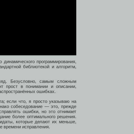
го динамического программирования,
андартной библиотекой и алгоритм,
ляд. Безусловно, самым сложным
нт прост в понимании и описании,
распространённых ошибках.
а; если что, я просто указываю на
днако собеседование — это, прежде
справлять ошибки, но это отнимает
здание более оптимального решения.
дидаты, которые делают их меньше,
ше времени исправления.