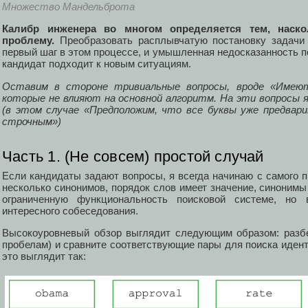
Множество Мандельброта
Калибр инженера во многом определяется тем, наск
проблему.
Преобразовать расплывчатую постановку задачи
первый шаг в этом процессе, и умышленная недосказанность п
кандидат подходит к новым ситуациям.
Оставим в стороне тривиальные вопросы, вроде «Имеют 
которые не влияют на основной алгоритм. На эти вопросы 
(в этом случае «Предположим, что все буквы уже предвар
строчным»)
Часть 1. (Не совсем) простой случай
Если кандидаты задают вопросы, я всегда начинаю с самого п
несколько синонимов, порядок слов имеет значение, синонимы
ограниченную функциональность поисковой системе, но 
интересного собеседования.
Высокоуровневый обзор выглядит следующим образом: разбе
пробелам) и сравните соответствующие пары для поиска иден
это выглядит так: