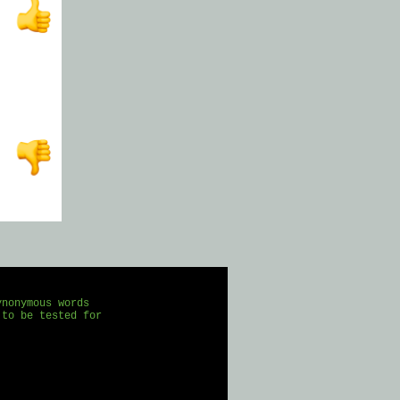
nonymous words

to be tested for 
