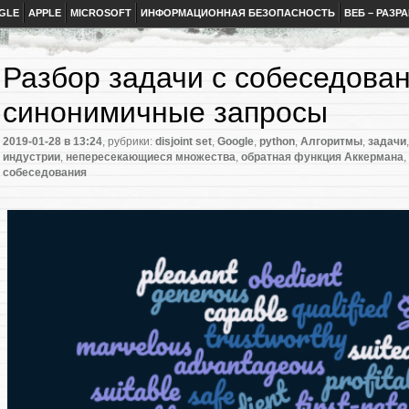
GLE
APPLE
MICROSOFT
ИНФОРМАЦИОННАЯ БЕЗОПАСНОСТЬ
ВЕБ – РАЗР
Разбор задачи с собеседован
синонимичные запросы
2019-01-28
в 13:24
, рубрики:
disjoint set
,
Google
,
python
,
Алгоритмы
,
задачи
индустрии
,
непересекающиеся множества
,
обратная функция Аккермана
,
собеседования