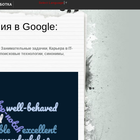
Select Language
▼
АБОТКА
ия в Google:
,
Занимательные задачки
,
Карьера в IT-
поисковые технологии
,
синонимы
,