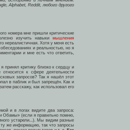
, Alphabet, Reddit, любого другого
ого номера мне пришли критические
полезно изучить навыки
мышления
го нереалистичная. Хотя у меня есть
обеседованиях и реальностью, но я
мментарии и мне есть что ответить,
 я принял критику близко к сердцу и
 относится к сфере деятельности
исковых запросов? Так я нашёл этот
опал в паблик и был запрещён. Как и
затем расскажу, как использовал его
мой и в логах видите два запроса:
и Обамы» (если я правильно помню,
ного устарели...). Мы видим разные
и ту же информацию, так что запросы
осов, показа результатов и т. д.
Как