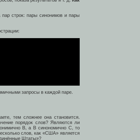
 пар строк: пары синонимов и пары
юстрации:
имичными запросы в каждой паре.
аете, тем сложнее она становится.
ачение порядок слов? Являются ли
онимично B, а B синономично С, то
есколько слов, как «США» является
единённые Штаты»?