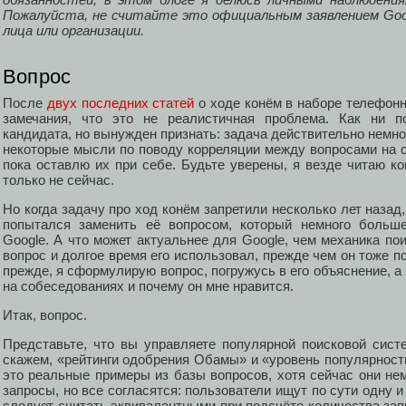
Пожалуйста, не считайте это официальным заявлением Google
лица или организации.
Вопрос
После
двух последних
статей
о ходе конём в наборе телефонн
замечания, что это не реалистичная проблема. Как ни 
кандидата, но вынужден признать: задача действительно немно
некоторые мысли по поводу корреляции между вопросами на с
пока оставлю их при себе. Будьте уверены, я везде читаю ко
только не сейчас.
Но когда задачу про ход конём запретили несколько лет назад,
попытался заменить её вопросом, который немного больше
Google. А что может актуальнее для Google, чем механика по
вопрос и долгое время его использовал, прежде чем он тоже п
прежде, я сформулирую вопрос, погружусь в его объяснение, а 
на собеседованиях и почему он мне нравится.
Итак, вопрос.
Представьте, что вы управляете популярной поисковой систе
скажем, «рейтинги одобрения Обамы» и «уровень популярност
это реальные примеры из базы вопросов, хотя сейчас они нем
запросы, но все согласятся: пользователи ищут по сути одну 
следует считать эквивалентными при подсчёте количества запр