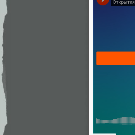
Звучит непл
Можно беск
среднее ме