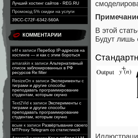
смоделиров
Лучший хостинг сайтов - REG.RU
Промокод 5% скидки на услуги
Примечани
39CC-C72F-6342-560A
В этой стать
КОММЕНТАРИИ
Будут лишь 
v4f
к записи
Перебор IP-адресов на
Стандартн
хостинге — и как с этим бороться
amarakin
к записи
Альтернативный
список заблокированных в РФ
ресурсов Re:filter
ResizeOn
к записи
Эксперименты с
тиграми и другие способы
преподавать программирование
студентам, которым скучно
Text2Vid
к записи
Эксперименты с
тиграми и другие способы
преподавать программирование
студентам, которым скучно
всым
к записи
Развёртывание своего
MTProxy Telegram со статистикой
Иллюстрация