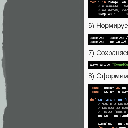
for
 i 
in
 range(len(
# В начале i ме
# Но потом, ког
    samples[i] = (s
6) Нормируе
samples = samples /
samples = np.int16(
7) Сохраняе
wave.write(
"SoundGu
8) Оформим 
import
 numpy 
as
import
 scipy.io.wav
def
GuitarString
(fr
# Частота сигн
# Сигнал за одн
# Тогда length 
    noise = np.rand
    samples = np.ze