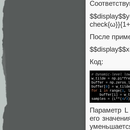
Соответств
$$display$$y
check{ω}}{1+
После прим
$$display$$x
Код:
# Dynamic-level lo

w_tilde = np.pi*fre
buffer = np.zeros_l
buffer[
0
] = w_tilde
for
 i 
in
 range(
1
, l
    buffer[i] = w_t
samples = (L**(
4
/
3
)
Параметр L
его значения
уменьшается