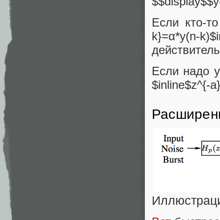
$$display$$y
Если кто-то
k}=α*y(n-
действитель
Если надо у
$inline$z^{-a
Расширенн
Иллюстраци