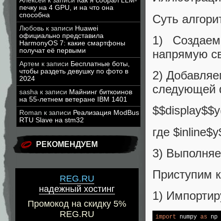
Алексей
к записи
Как я собрал LLM-
печку на 4 GPU, и на что она
способна
Суть алгори
Любовь
к записи
Huawei
официально представила
1) Создае
HarmonyOS 7: какие смартфоны
получат её первыми
напрямую св
Артем
к записи
Бесплатные боты,
чтобы раздеть девушку по фото в
2) Добавляе
2024
следующей 
sasha
к записи
Майнинг биткоинов
на 55-летнем ветеране IBM 1401
$$display$$y
Roman
к записи
Реализация ModBus
RTU Slave на stm32
где $inline$
РЕКОМЕНДУЕМ
3) Выполняе
Приступим к
REG.RU
надежный хостинг
1) Импортир
Промокод на скидку 5%
REG.RU
import
 numpy 
as