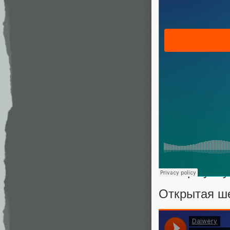
Для того, 
формулу:
$$display$$y
Открытая шес