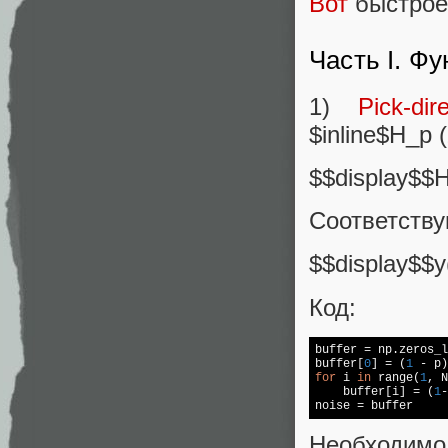
Вот
быстрое
Часть I. Ф
1)
Pick-dir
$inline$H_p (
$$display$$H_
Соответств
$$display$$y
Код:
buffer = np.zeros_l
buffer[
0
] = (
1
 - p)
for
 i 
in
 range(
1
, N
    buffer[i] = (
1
-
noise = buffer
Необходим