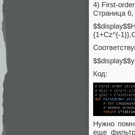
4) First-order
Страница 6,
$$disp
{1+Cz^{-1}},
Соответств
$$display$$y
Код:
# First-order strin
# H(z) = (C+z^(-1)
# y(n) = C*x(n)+x(n
def
FirstOrder_stri
# Тут следовало
# неявно исполь
return
 C*(Strin
Нужно помн
еще фильтр