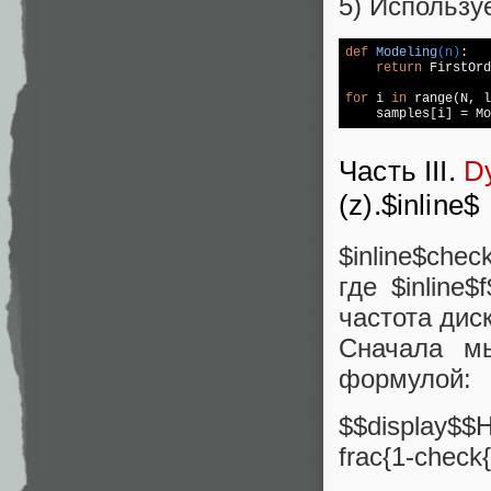
5) Использу
def
Modeling
(n)
:
return
 FirstOrd
for
 i 
in
 range(N, l
    samples[i] = Mo
Часть III.
Dy
(z).$inline$
$inline$chec
где $inline$
частота дис
Сначала мы
формулой:
$$display$$H
frac{1-check