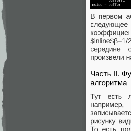
        buffer[i] =
noise = buffer
В первом а
следующее
коэффициен
$inline$β=1
середине с
произвели н
Часть II. 
алгоритма
Тут есть л
например, S
записывается
рисунку вид
То есть по