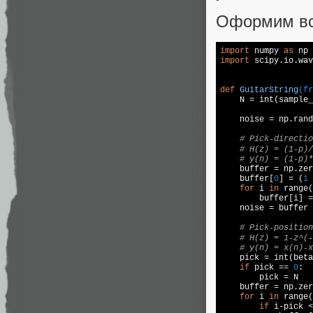
Оформим все
import
 numpy 
as
import
 scipy.io.wav
def
GuitarString
(fr

    N = int(sample
    noise = np.rand
# Pick-directi
# H(z) = (1-p)
# y(n) = (1-p)*
    buffer = np.zer
    buffer[
0
] = (
1
 
for
 i 
in
 range(
        buffer[i] =
    noise = buffer

# Pick-position
# H(z) = 1-z^(
# y(n) = x(n)-x
    pick = int(beta
if
 pick == 
0
:

        pick = N   
    buffer = np.zer
for
 i 
in
 range(
if
 i-pick <