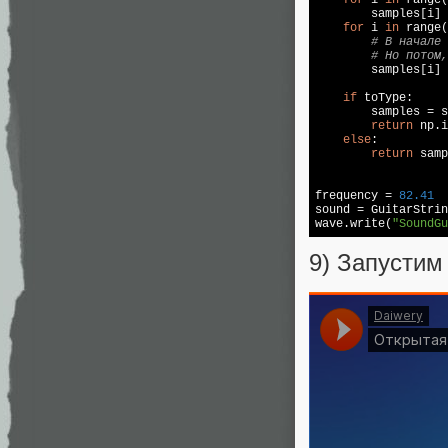
for
 i 
in
 range(
        samples[i] 
for
 i 
in
 range(
# В начале 
# Но потом,
        samples[i] 
if
 toType:

        samples = s
return
 np.i
else
:

return
 samp
frequency = 
82.41
sound = GuitarStrin
wave.write(
"SoundGu
9) Запустим