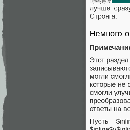
лучше сраз
Стронга.
Немного о
Примечани
Этот раздел
записываютс
могли смогл
которые не 
смогли улуч
преобразова
ответы на во
Пусть $inl
$inline$y$