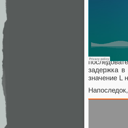
Последоват
Задержка м
равна 0
последовате
задержка в
значение L н
Напоследок,