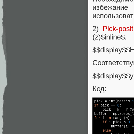
избежание
использоват
2)
Pick-posit
(z)$inline$.
$$display$$H
Соответств
$$display$$y
Код:
pick = int(beta*N+
1
if
 pick == 
0
:

    pick = N   
# То
for
 i 
in
 range(N):

if
 i-pick < 
0
:

        buffer[i] =
else
:
