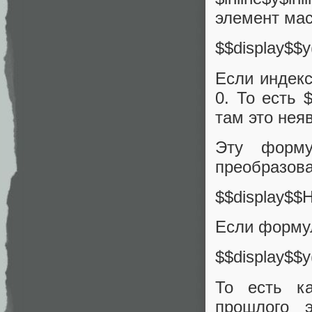
элемент ма
$$display$$y
Если индекс
0. То есть $
там это нея
Эту форму
преобразова
$$display$$H
Если формул
$$display$$y
То есть к
прошлого 