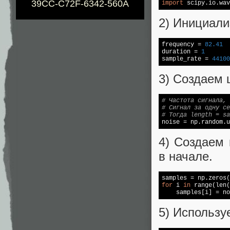
39CC-C72F-6342-560A
import
 scipy.io.wav
2) Инициал
frequency = 
82.41
duration = 
1
sample_rate = 
44100
3) Создаем 
# Частота сигнала, 
# Сигнал за одну се
# Тогда length = sa

noise = np.random.
4) Создаем
в начале.
for
 i 
in
 range(len(
    samples[i] = no
5) Использу