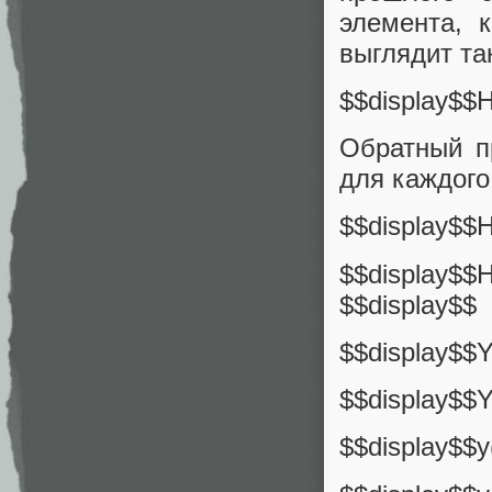
элемента, 
выглядит та
$$display$$H
Обратный п
для каждого
$$display$$H(
$$display$$
$$display$$
$$display$$Y(
$$display$$Y
$$display$$y