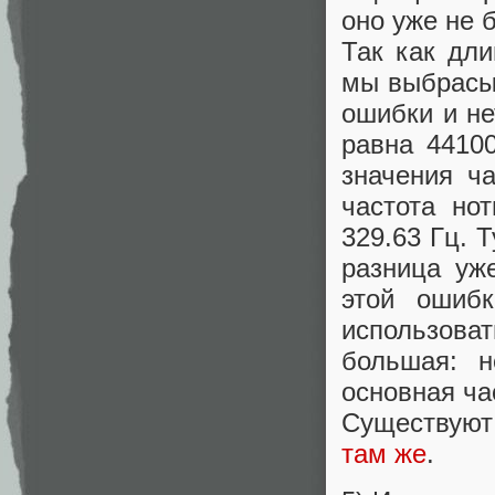
оно уже не 
Так как дл
мы выбрасы
ошибки и не
равна 4410
значения ч
частота но
329.63 Гц. 
разница уж
этой ошиб
использоват
большая: н
основная ча
Cуществуют 
там же
.