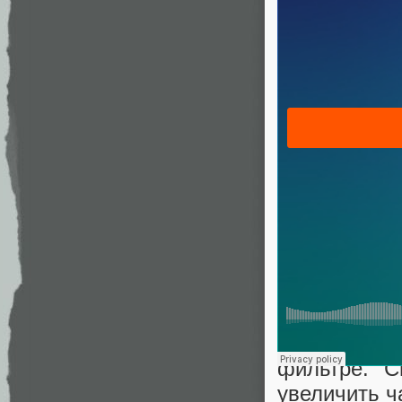
Первая стру
на колокол,
не так в а
фильтре. С
увеличить ч