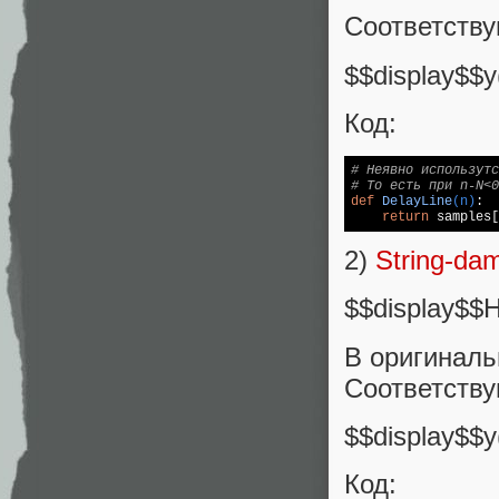
Соответств
$$display$$y
Код:
# Неявно использутс
# То есть при n-N<0
def
DelayLine
(n)
:
return
 samples[
2)
String-damp
$$display$$H
В оригинальн
Соответств
$$display$$y
Код: