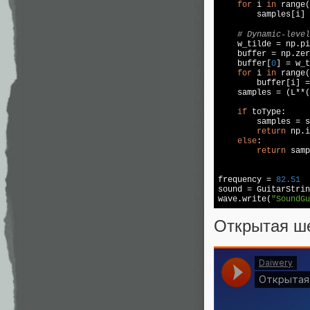
for
 i 
in
 range(
        samples[i] 
# Dynamic-leve
    w_tilde = np.pi
    buffer = np.zer
    buffer[
0
] = w_t
for
 i 
in
 range(
        buffer[i] =
    samples = (L**(
if
 toType:

        samples = s
return
 np.i
else
:

return
 samp
frequency = 
82.51
sound = GuitarStrin
wave.write(
"SoundGu
Открытая шес