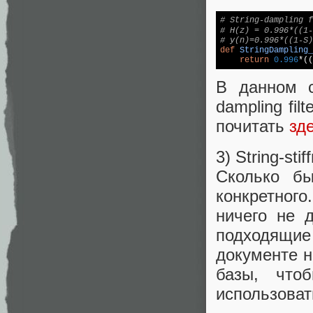
# String-dampling f
# H(z) = 0.996*((1
# y(n)=0.996*((1-S)
def
StringDampling_
return
0.996
*((
В данном с
dampling fi
почитать
зд
3) String-stif
Сколько бы
конкретного
ничего не 
подходящи
документе н
базы, что
использоват