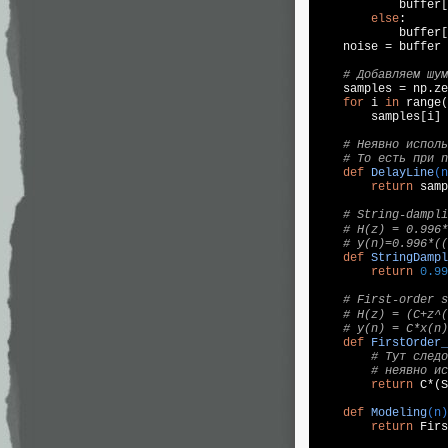
            buffer[
else
:

            buffer[
    noise = buffer

# Добавляем шум
    samples = np.ze
for
 i 
in
 range(
        samples[i] 
# Неявно исполь
# То есть при n
def
DelayLine
(n
return
 samp
# String-dampli
# H(z) = 0.996
# y(n)=0.996*((
def
StringDampl
return
0.99
# First-order s
# H(z) = (C+z^
# y(n) = C*x(n)
def
FirstOrder_
# Тут следо
# неявно ис
return
 C*(S
def
Modeling
(n)
return
 Firs