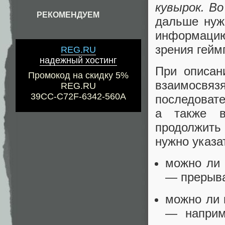
кувырок. В
РЕКОМЕНДУЕМ
дальше нуж
информаци
зрения гейм
REG.RU
надежный хостинг
При описан
Промокод на скидку 5%
взаимосвя
REG.RU
39CC-C72F-6342-560A
последовате
а также в
продолжить
нужно указа
можно ли 
— прерыва
можно ли 
— наприм