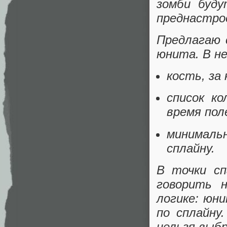
зомби буд
преднастро
Предлагаю 
юнита. В не
кость, за
список к
время пол
минималь
сплайну.
В точки сп
говорить 
логике: юни
по сплайну
нельзя выбр