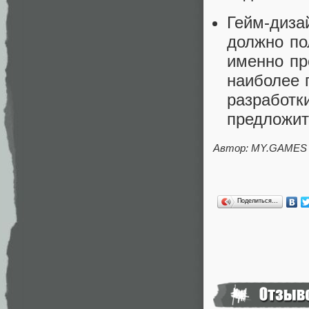
Гейм-диза
должно по
именно пр
наиболее 
разработки
предложит
Автор: MY.GAMES
Поделиться…