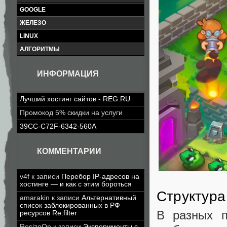
GOOGLE
ЖЕЛЕЗО
LINUX
АЛГОРИТМЫ
ИНФОРМАЦИЯ
Лучший хостинг сайтов - REG.RU
Промокод 5% скидки на услуги
39CC-C72F-6342-560A
КОММЕНТАРИИ
v4f
к записи
Перебор IP-адресов на
хостинге — и как с этим бороться
Структура
amarakin
к записи
Альтернативный
список заблокированных в РФ
В разных п
ресурсов Re:filter
ResizeOn
к записи
Эксперименты с