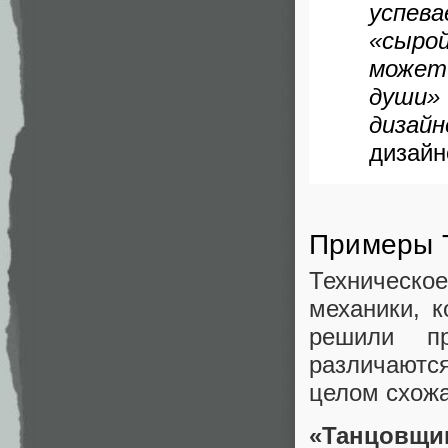
успев
«сыро
может
души»
дизайн
дизайн
Примеры 
Техническо
механики, 
решили пр
различаютс
целом схож
«Танцовщиц