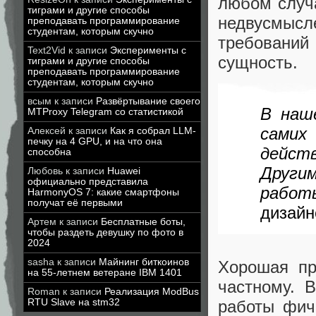
любом случ
тиграми и другие способы
недвусмысл
преподавать программирование
студентам, которым скучно
требований 
Text2Vid
к записи
Эксперименты с
сущность.
тиграми и другие способы
преподавать программирование
студентам, которым скучно
всым
к записи
Развёртывание своего
В наш
MTProxy Telegram со статистикой
самих
Алексей
к записи
Как я собрал LLM-
печку на 4 GPU, и на что она
дейст
способна
Други
Любовь
к записи
Huawei
официально представила
работ
HarmonyOS 7: какие смартфоны
получат её первыми
дизайн
Артем
к записи
Бесплатные боты,
чтобы раздеть девушку по фото в
2024
sasha
к записи
Майнинг биткоинов
Хорошая пр
на 55-летнем ветеране IBM 1401
частному. 
Roman
к записи
Реализация ModBus
работы фич
RTU Slave на stm32