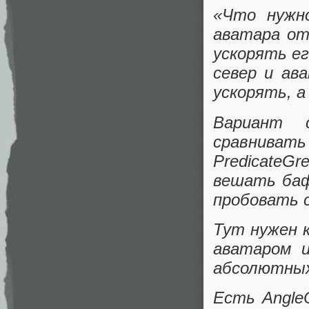
«Что нужн
аватара от
ускорять ег
север и ав
ускорять, а
Вариант 
сравнивать
PredicateGr
вешать баф
пробовать 
Тут нужен 
аватаром 
абсолютных
Есть AngleC