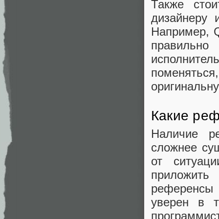
Также стои
дизайнеру 
Например, 
правильно 
исполните
поменятьс
оригинальну
Какие ре
Наличие р
сложнее су
от ситуац
приложить
референсы 
уверен в т
программис