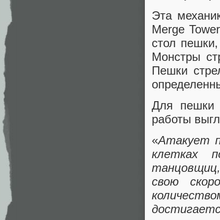
Эта механи
Merge Tower
стол пешки
Монстры ст
Пешки стре
определенны
Для пешки 
работы выг
«
Атакует п
клетках п
танцовщиц,
свою скор
количество
достигаетс