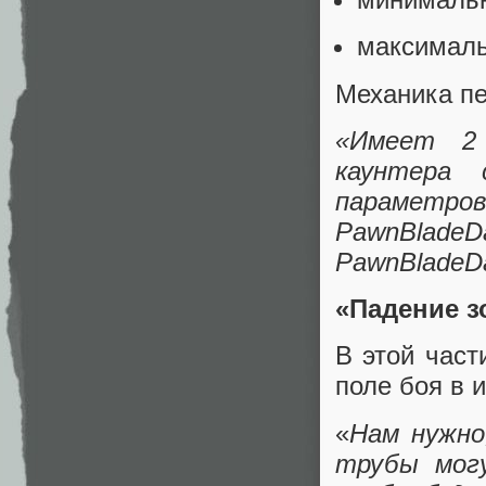
максималь
Механика пе
«Имеет 2 
каунтера 
пара
PawnBla
PawnBladeDa
«Падение з
В этой част
поле боя в 
«
Нам нужно
трубы мог