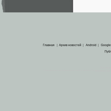
Главная
|
Архив новостей
|
Android
|
Google
Пуб
Все пра
Основными материалами сайта являются
архивные ко