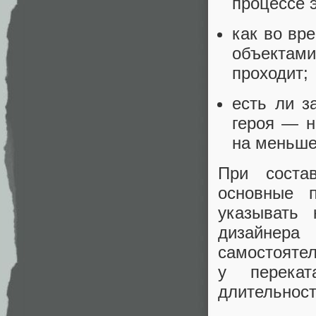
процессе 
как во вр
объектам
проходит;
есть ли з
героя — н
на меньше
При соста
основные 
указывать
дизайнер
самостоятел
у перекат
длительност