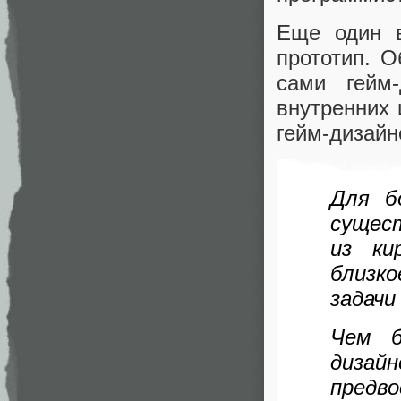
Еще один в
прототип. О
сами гейм
внутренних 
гейм-дизайн
Для б
сущес
из ки
близко
задачи
Чем б
диза
предв