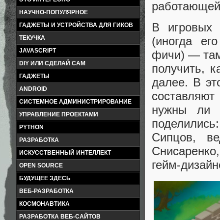
работающей
НАУЧНО-ПОПУЛЯРНОЕ
В игровых 
ГАДЖЕТЫ И УСТРОЙСТВА ДЛЯ ГИКОВ
(иногда ег
ТЕКУЧКА
JAVASCRIPT
фичи) — там
DIY ИЛИ СДЕЛАЙ САМ
получить, к
ГАДЖЕТЫ
далее. В эт
ANDROID
составляют 
СИСТЕМНОЕ АДМИНИСТРИРОВАНИЕ
нужны ли 
УПРАВЛЕНИЕ ПРОЕКТАМИ
поделились
PYTHON
Сипцов, ве
РАЗРАБОТКА
Снисаренко
ИСКУССТВЕННЫЙ ИНТЕЛЛЕКТ
гейм-дизайн
OPEN SOURCE
БУДУЩЕЕ ЗДЕСЬ
ВЕБ-РАЗРАБОТКА
КОСМОНАВТИКА
РАЗРАБОТКА ВЕБ-САЙТОВ