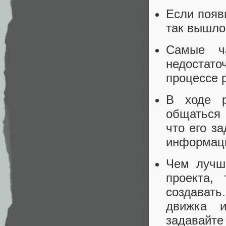
Если появ
так вышло
Самые ч
недостат
процессе 
В ходе р
общаться 
что его з
информац
Чем лучше
проекта,
создавать
движка и
задавайте