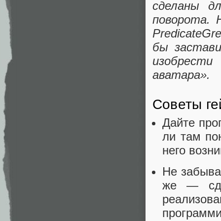
сделаны дл
поворота. 
PredicateGr
бы застав
изобрести
аватара».
Советы г
Дайте про
ли там по
него возн
Не забывай
же — сде
реализов
программи